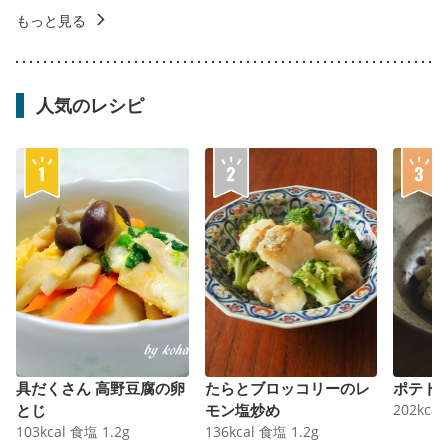
もっと見る
人気のレシピ
具だくさん 高野豆腐の卵
たらとブロッコリーのレ
ポテト
とじ
モン塩炒め
202
kcal
103
kcal
食塩
1.2
g
136
kcal
食塩
1.2
g