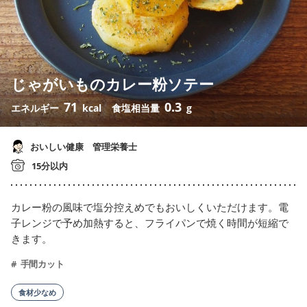
じゃがいものカレー粉ソテー
71
0.3
エネルギー
kcal
食塩相当量
g
おいしい健康 管理栄養士
15分以内
カレー粉の風味で塩分控えめでもおいしくいただけます。電
子レンジで予め加熱すると、フライパンで焼く時間が短縮で
きます。
手間カット
食材少なめ