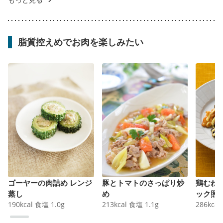
脂質控えめでお肉を楽しみたい
ゴーヤーの肉詰め レンジ
豚とトマトのさっぱり炒
鶏むね
蒸し
め
ック照
190
kcal
食塩
1.0
g
213
kcal
食塩
1.1
g
286
kcal