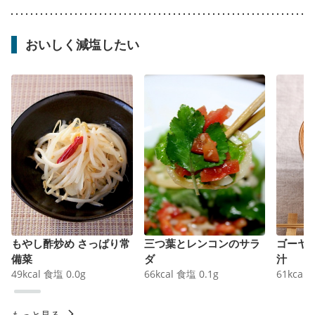
おいしく減塩したい
もやし酢炒め さっぱり常
三つ葉とレンコンのサラ
ゴーヤ
備菜
ダ
汁
49
kcal
食塩
0.0
g
66
kcal
食塩
0.1
g
61
kcal
もっと見る