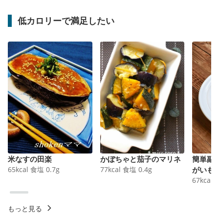
低カロリーで満足したい
米なすの田楽
かぼちゃと茄子のマリネ
簡単副
65
kcal
食塩
0.7
g
77
kcal
食塩
0.4
g
がいも
67
kcal
もっと見る