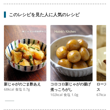
このレシピを見た人に人気のレシピ
新じゃがのごま酢あえ
コロコロ新じゃがの揚げ
ロース
68
kcal
食塩
0.7
g
煮っころがし
ス
102
kcal
食塩
1.0
g
67
kcal