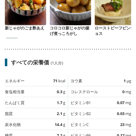
新じゃがのごま酢あえ
コロコロ新じゃがの揚
ローストビーフピンチ
げ煮っころがし
ョス
すべての栄養価
(1人分)
エネルギー
71
kcal
ヨウ素
1
µg
食塩相当量
0.3
g
コレステロール
0
mg
たんぱく質
1.7
g
ビタミンB1
0.07
mg
脂質
2.1
g
ビタミンB2
0.03
mg
炭水化物
14.4
g
ビタミンC
23
mg
糖質
7.2
g
ビタミンB6
0.17
mg