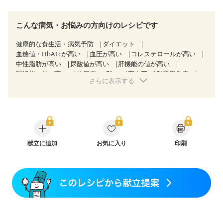
こんな病気・お悩みの方向けのレシピです
健康的な食生活・病気予防
ダイエット
血糖値・HbA1cが高い
血圧が高い
コレステロールが高い
中性脂肪が高い
尿酸値が高い
肝機能の値が高い
腎機能の値が高い
糖尿病（2型）
高血圧
脂質異常症
さらに表示する
高尿酸血症（痛風）
狭心症
心筋梗塞
心臓弁膜症
心不全
胃ポリープ
胆石症
慢性膵炎（移行期・寛解期）
非アルコール性脂肪肝
慢性便秘症
過敏性腸症候群（IBS）
睡眠時無呼吸症候群
糖尿病性腎症（第１期）
糖尿病性腎症（第２期）
糖尿病性腎症（第３期）
CKD（ステージ１）
CKD（ステージ２）
献立に追加
CKD（ステージ３a）
お気に入り
印刷
乳がん（抗がん剤治療中）
乳がん（ホルモン療法中）
乳がん（放射線治療中）
乳がん治療を終えた方・経過観察中の方など
産後（ミルク）
骨折
骨粗しょう症
関節リウマチ
乾癬
フレイル（年齢に合わせた体作り）
低栄養予防
貧血対策
ニキビ・肌荒れ
妊活中
更年期