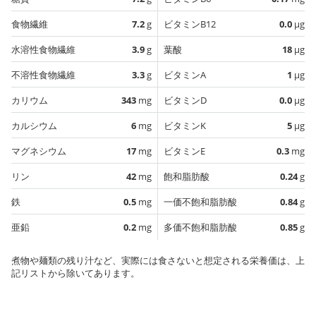
食物繊維
7.2
g
ビタミンB12
0.0
µg
水溶性食物繊維
3.9
g
葉酸
18
µg
不溶性食物繊維
3.3
g
ビタミンA
1
µg
カリウム
343
mg
ビタミンD
0.0
µg
カルシウム
6
mg
ビタミンK
5
µg
マグネシウム
17
mg
ビタミンE
0.3
mg
リン
42
mg
飽和脂肪酸
0.24
g
鉄
0.5
mg
一価不飽和脂肪酸
0.84
g
亜鉛
0.2
mg
多価不飽和脂肪酸
0.85
g
煮物や麺類の残り汁など、実際には食さないと想定される栄養価は、上
記リストから除いてあります。