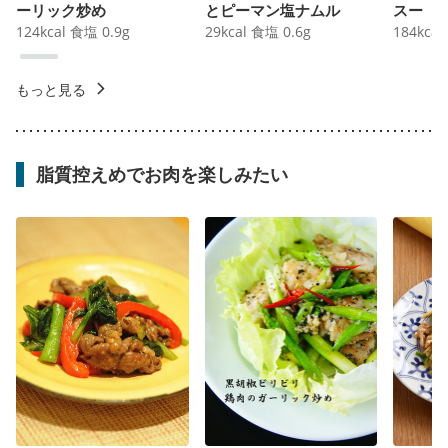
ーリック炒め
とピーマン塩ナムル
スー
124
kcal
食塩
0.9
g
29
kcal
食塩
0.6
g
184
kcal
もっと見る
脂質控えめでお肉を楽しみたい