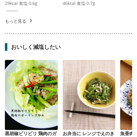
29
kcal
食塩
0.6
g
46
kcal
食塩
0.7
g
もっと見る
おいしく減塩したい
黒胡椒ビリビリ 鶏肉のガ
お弁当に レンジでえのき
魚香肉