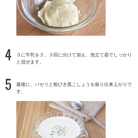
4
３に牛乳を２、３回に分けて加え、泡立て器でしっかり
と混ぜます。
5
最後に、パセリと粗びき黒こしょうを振り出来上がりで
す。