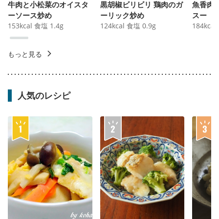
牛肉と小松菜のオイスタ
黒胡椒ビリビリ 鶏肉のガ
魚香肉
ーソース炒め
ーリック炒め
スー
153
kcal
食塩
1.4
g
124
kcal
食塩
0.9
g
184
kcal
もっと見る
人気のレシピ