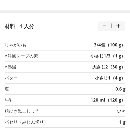
材料
1 人分
じゃがいも
3/4個（100 g）
A洋風スープの素
小さじ1/3（1 g）
A熱湯
大さじ2（30 g）
バター
小さじ1（4 g）
塩
0.6 g
牛乳
120 ml（120 g）
粗びき黒こしょう
少々
パセリ（みじん切り）
1 g