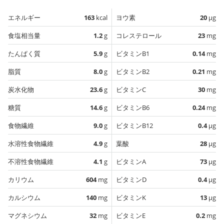
エネルギー
163
kcal
ヨウ素
20
µg
食塩相当量
1.2
g
コレステロール
23
mg
たんぱく質
5.9
g
ビタミンB1
0.14
mg
脂質
8.0
g
ビタミンB2
0.21
mg
炭水化物
23.6
g
ビタミンC
30
mg
糖質
14.6
g
ビタミンB6
0.24
mg
食物繊維
9.0
g
ビタミンB12
0.4
µg
水溶性食物繊維
4.9
g
葉酸
28
µg
不溶性食物繊維
4.1
g
ビタミンA
73
µg
カリウム
604
mg
ビタミンD
0.4
µg
カルシウム
140
mg
ビタミンK
13
µg
マグネシウム
32
mg
ビタミンE
0.2
mg