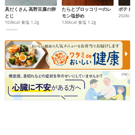
具だくさん 高野豆腐の卵
たらとブロッコリーのレ
ポテト
とじ
モン塩炒め
202
kcal
103
kcal
食塩
1.2
g
136
kcal
食塩
1.2
g