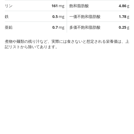
リン
161
mg
飽和脂肪酸
4.86
g
鉄
0.5
mg
一価不飽和脂肪酸
1.78
g
亜鉛
0.7
mg
多価不飽和脂肪酸
0.25
g
煮物や麺類の残り汁など、実際には食さないと想定される栄養価は、上
記リストから除いてあります。