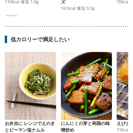
133
kcal
食塩
1.0
g
ズ
70
kcal
161
kcal
食塩
0.5
g
低カロリーで満足したい
お弁当に レンジでえのき
にんにくの芽と蒟蒻の味
えびと
とピーマン塩ナムル
噌炒め
72
kcal