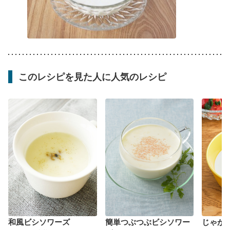
このレシピを見た人に人気のレシピ
和風ビシソワーズ
簡単つぶつぶビシソワー
じゃが