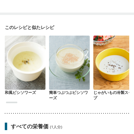
このレシピと似たレシピ
和風ビシソワーズ
簡単つぶつぶビシソワ
じゃがいもの冷製スー
ーズ
プ
すべての栄養価
(1人分)