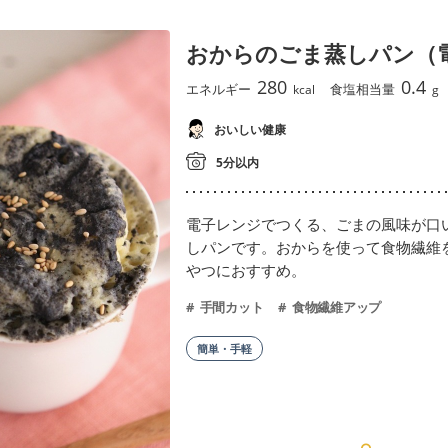
おからのごま蒸しパン（
280
0.4
エネルギー
食塩相当量
kcal
g
おいしい健康
5分以内
電子レンジでつくる、ごまの風味が口
しパンです。おからを使って食物繊維
やつにおすすめ。
手間カット
食物繊維アップ
簡単・手軽