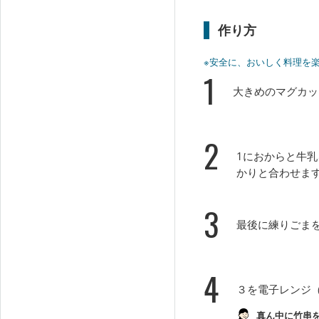
作り方
※安全に、おいしく料理を
1
大きめのマグカッ
2
1におからと牛
かりと合わせま
3
最後に練りごま
4
３を電子レンジ（
真ん中に竹串を