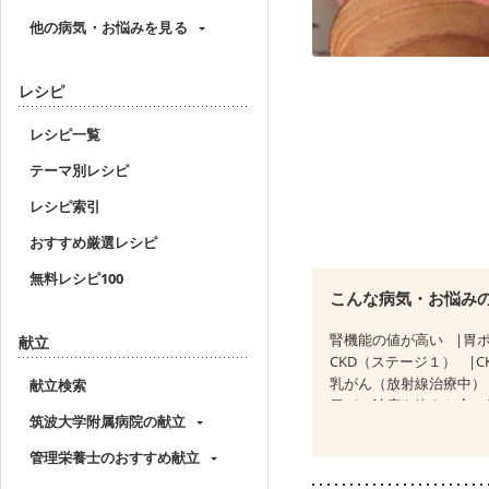
他の病気・お悩みを見る
レシピ
レシピ一覧
テーマ別レシピ
レシピ索引
おすすめ厳選レシピ
無料レシピ100
こんな病気・お悩み
腎機能の値が高い
胃
献立
CKD（ステージ１）
C
乳がん（放射線治療中）
献立検索
胃がん治療を終えた方・
筑波大学附属病院の献立
大腸がん（放射線治療中
妊婦健診・血圧が気にな
管理栄養士のおすすめ献立
骨折
骨粗しょう症