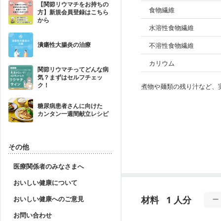
【関節リウマチをお持ちの
食物繊維
方】新規会員登録はこちら
から
水溶性食物繊維
潰瘍性大腸炎の治療
不溶性食物繊維
カリウム
関節リウマチってどんな病
気？まずはセルフチェッ
ク！
煮物や麺類の残り汁など、
糖尿病患者さんに向けた
カンタン一週間献立レシピ
その他
医療関係者のみなさまへ
おいしい健康について
材料
1 人分
おいしい健康へのご意見
お問い合わせ