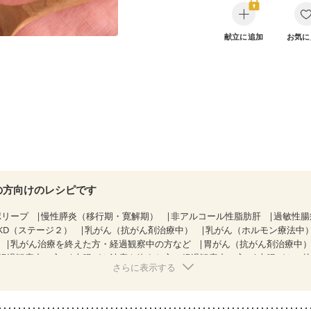
献立に追加
お気に
の方向けのレシピです
ポリープ
慢性膵炎（移行期・寛解期）
非アルコール性脂肪肝
過敏性腸
KD（ステージ２）
乳がん（抗がん剤治療中）
乳がん（ホルモン療法中
乳がん治療を終えた方・経過観察中の方など
胃がん（抗がん剤治療中
経過観察中の方
大腸がん治療を終えた方・経過観察中の方
大腸がん（
さらに表示する
）
食欲がない
妊娠中(初期)
妊婦健診・体重増加が気になる（初期）
る（初期）
妊娠高血圧(中期)
産後（母乳）
産後（混合栄養）
産後
関節リウマチ
フレイル（年齢に合わせた体作り）
更年期