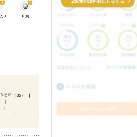
2週間の無料お試しをする
入り
印刷
症候群（IBS）
）
）
抗がん剤治療中）
（ミルク）