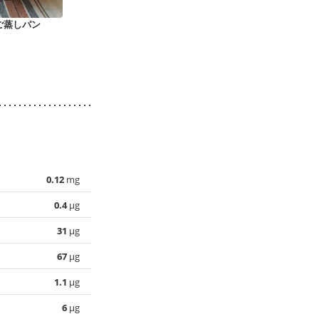
ご蒸しパン
ホワイトチョコレー
かぼちゃのホットケ
ホットケーキ
トとミックスベリー
ーキ
スで 濃厚か
のマフィン
リンケーキ
0.12
mg
0.4
µg
31
µg
67
µg
1.1
µg
6
µg