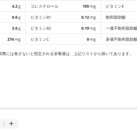
4.2
g
コレステロール
105
mg
ビタミンE
0.6
g
ビタミンB1
0.12
mg
飽和脂肪酸
3.6
g
ビタミンB2
0.19
mg
一価不飽和脂肪
274
mg
ビタミンC
0
mg
多価不飽和脂肪
実際には食さないと想定される栄養価は、上記リストから除いてあります。