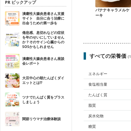
PR ピックアップ
バナナキャラメルケ
潰瘍性大腸炎患者さん支援
ーキ
サイト 自分に合う治療に
出会うための第一歩を
倦怠感、息切れなどの症状
を年のせいにしていません
か？そのサイン心臓からの
SOSかもしれません
すべての栄養価
(
潰瘍性大腸炎患者さん座談
会レポート
エネルギー
大豆中心の朝たんぱくダイ
エットとは!?
食塩相当量
たんぱく質
ツナでたんぱく質をプラス
しましょう
脂質
炭水化物
関節リウマチ治療体験談
糖質