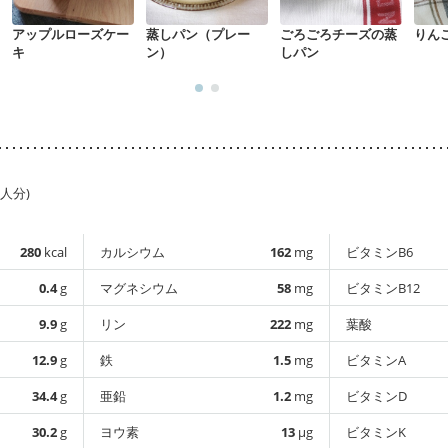
アップルローズケー
蒸しパン（プレー
ごろごろチーズの蒸
りん
キ
ン）
しパン
1人分)
280
kcal
カルシウム
162
mg
ビタミンB6
0.4
g
マグネシウム
58
mg
ビタミンB12
9.9
g
リン
222
mg
葉酸
12.9
g
鉄
1.5
mg
ビタミンA
34.4
g
亜鉛
1.2
mg
ビタミンD
30.2
g
ヨウ素
13
µg
ビタミンK