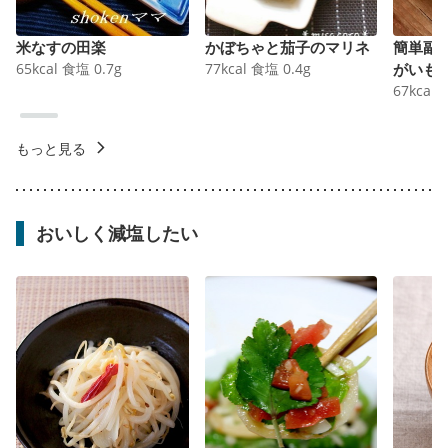
米なすの田楽
かぼちゃと茄子のマリネ
簡単副
65
kcal
食塩
0.7
g
77
kcal
食塩
0.4
g
がいも
67
kcal
もっと見る
おいしく減塩したい