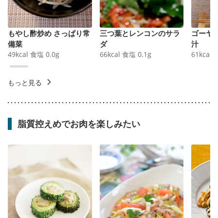
もやし酢炒め さっぱり常
三つ葉とレンコンのサラ
ゴーヤ
備菜
ダ
汁
49
kcal
食塩
0.0
g
66
kcal
食塩
0.1
g
61
kcal
もっと見る
脂質控えめでお肉を楽しみたい