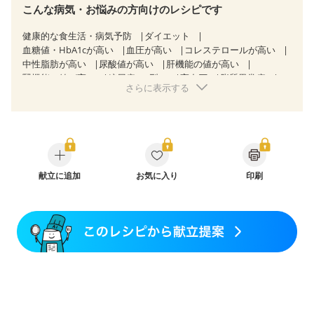
こんな病気・お悩みの方向けのレシピです
健康的な食生活・病気予防
ダイエット
血糖値・HbA1cが高い
血圧が高い
コレステロールが高い
中性脂肪が高い
尿酸値が高い
肝機能の値が高い
腎機能の値が高い
糖尿病（2型）
高血圧
脂質異常症
さらに表示する
高尿酸血症（痛風）
狭心症
心筋梗塞
心臓弁膜症
心不全
胃ポリープ
胆石症
慢性膵炎（移行期・寛解期）
非アルコール性脂肪肝
痔
過敏性腸症候群（IBS）
睡眠時無呼吸症候群
糖尿病性腎症（第１期）
糖尿病性腎症（第２期）
CKD（ステージ１）
CKD（ステージ２）
乳がん（抗がん剤治療中）
乳がん（ホルモン療法中）
献立に追加
お気に入り
乳がん（放射線治療中）
印刷
乳がん治療を終えた方・経過観察中の方など
味の感じ方が変わった
食欲がない
妊娠中(初期)
妊婦健診・体重増加が気になる（初期）
妊婦健診・血圧が気になる（初期）
妊婦健診・血糖値が気になる（初期）
妊娠高血圧(中期)
妊娠糖尿病(初期)
産後（母乳）
産後（混合栄養）
産後（ミルク）
骨折
関節リウマチ
乾癬
フレイル（年齢に合わせた体作り）
貧血対策
ニキビ・肌荒れ
妊活中
更年期