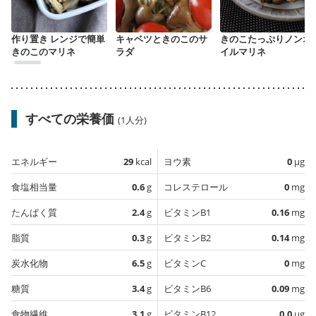
作り置き レンジで簡単
キャベツときのこのサ
きのこたっぷりノンオ
きのこのマリネ
ラダ
イルマリネ
すべての栄養価
(1人分)
エネルギー
29
kcal
ヨウ素
0
µg
食塩相当量
0.6
g
コレステロール
0
mg
たんぱく質
2.4
g
ビタミンB1
0.16
mg
脂質
0.3
g
ビタミンB2
0.14
mg
炭水化物
6.5
g
ビタミンC
0
mg
糖質
3.4
g
ビタミンB6
0.09
mg
食物繊維
3.1
g
ビタミンB12
0.0
µg