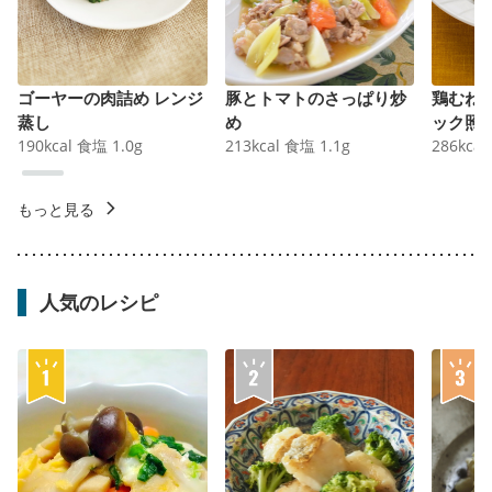
ゴーヤーの肉詰め レンジ
豚とトマトのさっぱり炒
鶏むね
蒸し
め
ック照
190
kcal
食塩
1.0
g
213
kcal
食塩
1.1
g
286
kcal
もっと見る
人気のレシピ