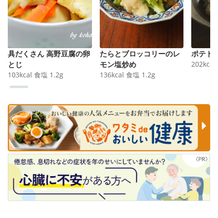
具だくさん 高野豆腐の卵
たらとブロッコリーのレ
ポテト
とじ
モン塩炒め
202
kcal
103
kcal
食塩
1.2
g
136
kcal
食塩
1.2
g