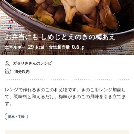
お弁当にも しめじとえのきの梅あえ
29
0.6
エネルギー
kcal
食塩相当量
g
ガセリささんのレシピ
15分以内
レンジで作れるきのこの和え物です。きのこをレンジ加熱し
て、調味料と和えるだけ。梅味がきのこの風味を引き立てま
す。
簡単・手軽