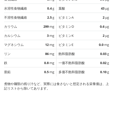
水溶性食物繊維
0.4
g
葉酸
43
µg
不溶性食物繊維
2.5
g
ビタミンA
2
µg
カリウム
299
mg
ビタミンD
0.6
µg
カルシウム
3
mg
ビタミンK
2
µg
マグネシウム
12
mg
ビタミンE
0.0
mg
リン
86
mg
飽和脂肪酸
0.03
g
鉄
0.8
mg
一価不飽和脂肪酸
0.02
g
亜鉛
0.5
mg
多価不飽和脂肪酸
0.10
g
煮物や麺類の残り汁など、実際には食さないと想定される栄養価は、上
記リストから除いてあります。