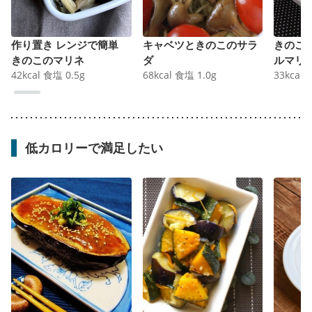
作り置き レンジで簡単
キャベツときのこのサラ
きのこ
きのこのマリネ
ダ
ルマリ
42
kcal
食塩
0.5
g
68
kcal
食塩
1.0
g
33
kcal
低カロリーで満足したい