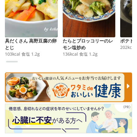
具だくさん 高野豆腐の卵
たらとブロッコリーのレ
ポテト
とじ
モン塩炒め
202
kcal
103
kcal
食塩
1.2
g
136
kcal
食塩
1.2
g