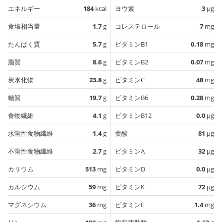
エネルギー
184
kcal
ヨウ素
3
µg
食塩相当量
1.7
g
コレステロール
7
mg
たんぱく質
5.7
g
ビタミンB1
0.18
mg
脂質
8.6
g
ビタミンB2
0.07
mg
炭水化物
23.8
g
ビタミンC
48
mg
糖質
19.7
g
ビタミンB6
0.28
mg
食物繊維
4.1
g
ビタミンB12
0.0
µg
水溶性食物繊維
1.4
g
葉酸
81
µg
不溶性食物繊維
2.7
g
ビタミンA
32
µg
カリウム
513
mg
ビタミンD
0.0
µg
カルシウム
59
mg
ビタミンK
72
µg
マグネシウム
36
mg
ビタミンE
1.4
mg