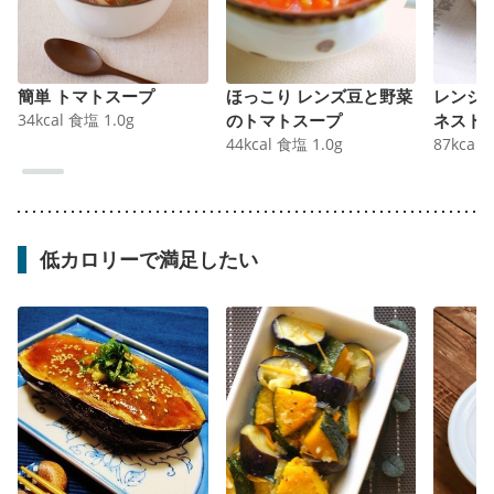
簡単 トマトスープ
ほっこり レンズ豆と野菜
レンジ
34
kcal
食塩
1.0
g
のトマトスープ
ネスト
44
kcal
食塩
1.0
g
87
kcal
低カロリーで満足したい