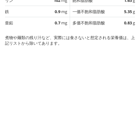
リン
102
mg
飽和脂肪酸
1.63
g
鉄
0.9
mg
一価不飽和脂肪酸
5.35
g
亜鉛
0.7
mg
多価不飽和脂肪酸
0.83
g
煮物や麺類の残り汁など、実際には食さないと想定される栄養価は、上
記リストから除いてあります。