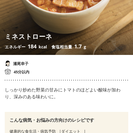
ミネストローネ
184
1.7
エネルギー
kcal
食塩相当量
g
瀬尾幸子
45分以内
しっかり炒めた野菜の甘みにトマトのほどよい酸味が加わ
り、深みのある味わいに。
こんな病気・お悩みの方向けのレシピです
健康的な食生活・病気予防
ダイエット