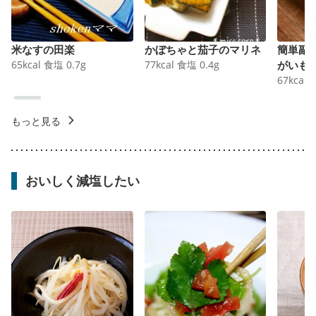
米なすの田楽
かぼちゃと茄子のマリネ
簡単副
65
kcal
食塩
0.7
g
77
kcal
食塩
0.4
g
がいも
67
kcal
もっと見る
おいしく減塩したい