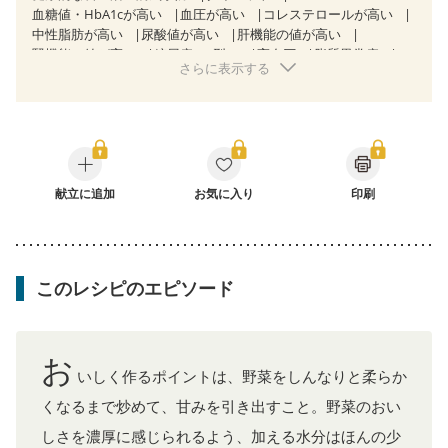
血糖値・HbA1cが高い
血圧が高い
コレステロールが高い
中性脂肪が高い
尿酸値が高い
肝機能の値が高い
腎機能の値が高い
糖尿病（2型）
高血圧
脂質異常症
さらに表示する
高尿酸血症（痛風）
狭心症
心筋梗塞
心臓弁膜症
心不全
胆石症
慢性膵炎（移行期・寛解期）
非アルコール性脂肪肝
痔
慢性便秘症
過敏性腸症候群（IBS）
睡眠時無呼吸症候群
糖尿病性腎症（第１期）
糖尿病性腎症（第２期）
CKD（ステージ１）
CKD（ステージ２）
乳がん（抗がん剤治療中）
献立に追加
お気に入り
乳がん（ホルモン療法中）
印刷
乳がん（放射線治療中）
乳がん治療を終えた方・経過観察中の方など
食欲がない
妊娠中(初期)
妊婦健診・体重増加が気になる（初期）
産後（母乳）
産後（混合栄養）
産後（ミルク）
骨折
このレシピのエピソード
骨粗しょう症
関節リウマチ
乾癬
フレイル（年齢に合わせた体作り）
低栄養予防
貧血対策
ニキビ・肌荒れ
妊活中
更年期
お
いしく作るポイントは、野菜をしんなりと柔らか
くなるまで炒めて、甘みを引き出すこと。野菜のおい
しさを濃厚に感じられるよう、加える水分はほんの少