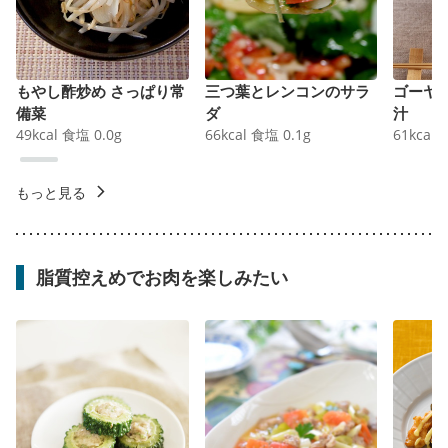
もやし酢炒め さっぱり常
三つ葉とレンコンのサラ
ゴーヤ
備菜
ダ
汁
49
kcal
食塩
0.0
g
66
kcal
食塩
0.1
g
61
kcal
もっと見る
脂質控えめでお肉を楽しみたい