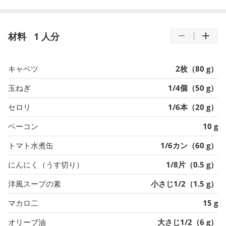
材料
1 人分
キャベツ
2枚（80 g）
玉ねぎ
1/4個（50 g）
セロリ
1/6本（20 g）
ベーコン
10 g
トマト水煮缶
1/6カン（60 g）
にんにく（うす切り）
1/8片（0.5 g）
洋風スープの素
小さじ1/2（1.5 g）
マカロ二
15 g
オリーブ油
大さじ1/2（6 g）