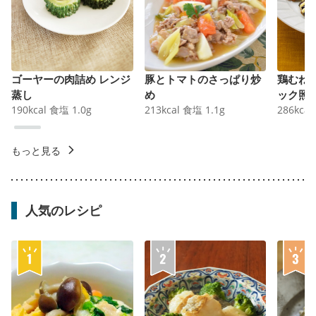
ゴーヤーの肉詰め レンジ
豚とトマトのさっぱり炒
鶏むね
蒸し
め
ック照
190
kcal
食塩
1.0
g
213
kcal
食塩
1.1
g
286
kcal
もっと見る
人気のレシピ