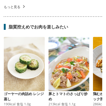
もっと見る
脂質控えめでお肉を楽しみたい
ゴーヤーの肉詰め レンジ
豚とトマトのさっぱり炒
鶏むね
蒸し
め
ック照
190
kcal
食塩
1.0
g
213
kcal
食塩
1.1
g
286
kcal