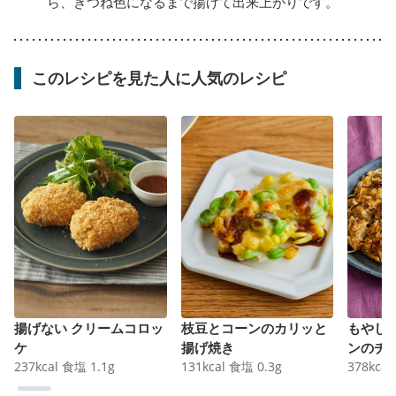
ら、きつね色になるまで揚げて出来上がりです。
このレシピを見た人に人気のレシピ
揚げない クリームコロッ
枝豆とコーンのカリッと
もやし
ケ
揚げ焼き
ンのチ
237
kcal
食塩
1.1
g
131
kcal
食塩
0.3
g
378
kcal