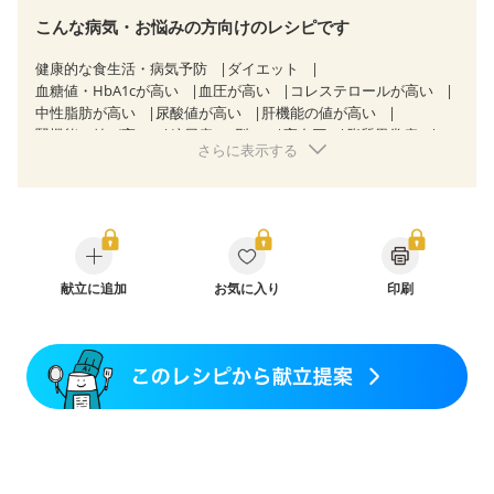
こんな病気・お悩みの方向けのレシピです
健康的な食生活・病気予防
ダイエット
血糖値・HbA1cが高い
血圧が高い
コレステロールが高い
中性脂肪が高い
尿酸値が高い
肝機能の値が高い
腎機能の値が高い
糖尿病（2型）
高血圧
脂質異常症
さらに表示する
高尿酸血症（痛風）
狭心症
心筋梗塞
心臓弁膜症
心不全
痔
慢性便秘症
過敏性腸症候群（IBS）
糖尿病性腎症（第１期）
糖尿病性腎症（第２期）
糖尿病性腎症（第３期）
CKD（ステージ１）
CKD（ステージ２）
CKD（ステージ３a）
CKD（ステージ３b）
透析
乳がん（抗がん剤治療中）
乳がん（ホルモン療法中）
献立に追加
お気に入り
乳がん（放射線治療中）
印刷
乳がん治療を終えた方・経過観察中の方など
妊娠中(初期)
妊婦健診・体重増加が気になる（初期）
妊婦健診・血圧が気になる（初期）
妊婦健診・血糖値が気になる（初期）
妊娠高血圧(中期)
妊娠糖尿病(初期)
産後（母乳）
産後（混合栄養）
骨粗しょう症
関節リウマチ
フレイル（年齢に合わせた体作り）
低栄養予防
貧血対策
ニキビ・肌荒れ
妊活中
更年期