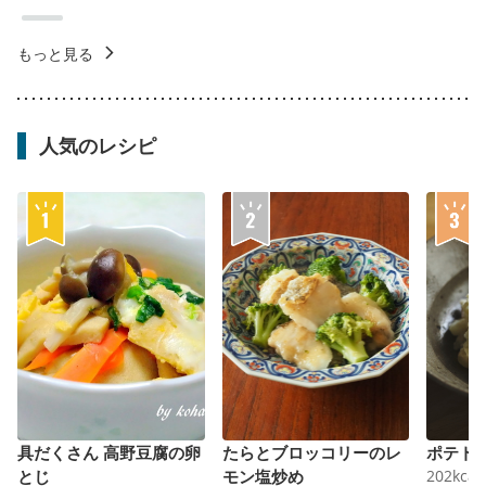
もっと見る
人気のレシピ
具だくさん 高野豆腐の卵
たらとブロッコリーのレ
ポテト
とじ
モン塩炒め
202
kcal