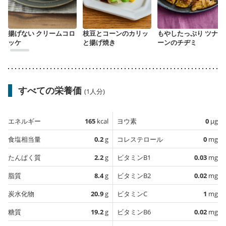
揚げない クリームコロ
枝豆とコーンのカリッ
もやしたっぷり ツナコ
ッケ
と揚げ焼き
ーンのチヂミ
すべての栄養価
(1人分)
エネルギー
165
kcal
ヨウ素
0
µg
食塩相当量
0.2
g
コレステロール
0
mg
たんぱく質
2.2
g
ビタミンB1
0.03
mg
脂質
8.4
g
ビタミンB2
0.02
mg
炭水化物
20.9
g
ビタミンC
1
mg
糖質
19.2
g
ビタミンB6
0.02
mg