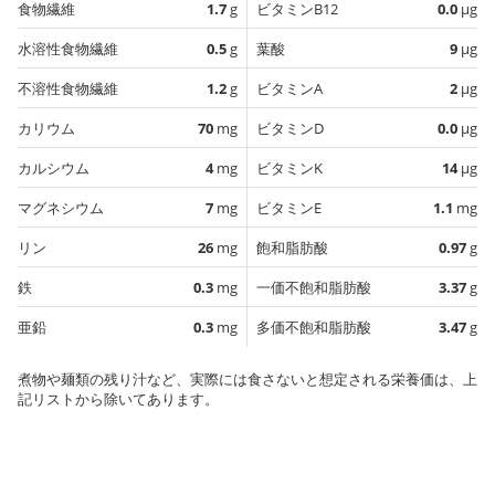
食物繊維
1.7
g
ビタミンB12
0.0
µg
水溶性食物繊維
0.5
g
葉酸
9
µg
不溶性食物繊維
1.2
g
ビタミンA
2
µg
カリウム
70
mg
ビタミンD
0.0
µg
カルシウム
4
mg
ビタミンK
14
µg
マグネシウム
7
mg
ビタミンE
1.1
mg
リン
26
mg
飽和脂肪酸
0.97
g
鉄
0.3
mg
一価不飽和脂肪酸
3.37
g
亜鉛
0.3
mg
多価不飽和脂肪酸
3.47
g
煮物や麺類の残り汁など、実際には食さないと想定される栄養価は、上
記リストから除いてあります。