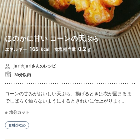
ほのかに甘い コーンの天ぷら
165
0.2
エネルギー
kcal
食塩相当量
g
juri☆juriさんのレシピ
30分以内
コーンの甘みがおいしい天ぷら。揚げるときは衣が固まるま
でしばらく触らないようにするときれいに仕上がります。
塩分カット
食材少なめ