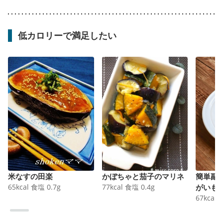
低カロリーで満足したい
米なすの田楽
かぼちゃと茄子のマリネ
簡単副
65
kcal
食塩
0.7
g
77
kcal
食塩
0.4
g
がいも
67
kcal