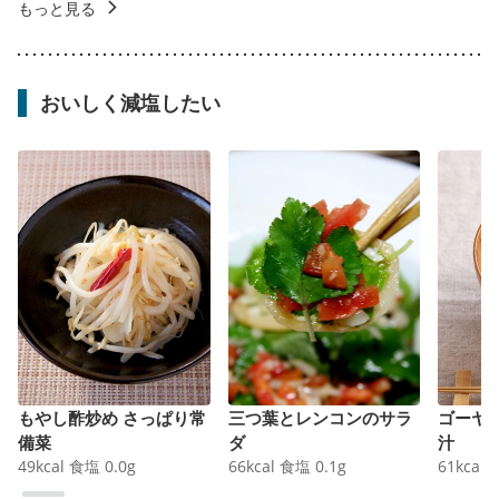
もっと見る
おいしく減塩したい
もやし酢炒め さっぱり常
三つ葉とレンコンのサラ
ゴーヤ
備菜
ダ
汁
49
kcal
食塩
0.0
g
66
kcal
食塩
0.1
g
61
kcal