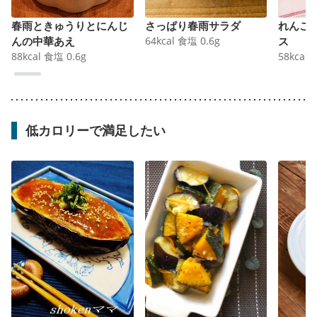
春雨ときゅうりとにんじ
さっぱり春雨サラダ
れんこ
んの中華あえ
64
kcal
食塩
0.6
g
ス
88
kcal
食塩
0.6
g
58
kcal
低カロリーで満足したい