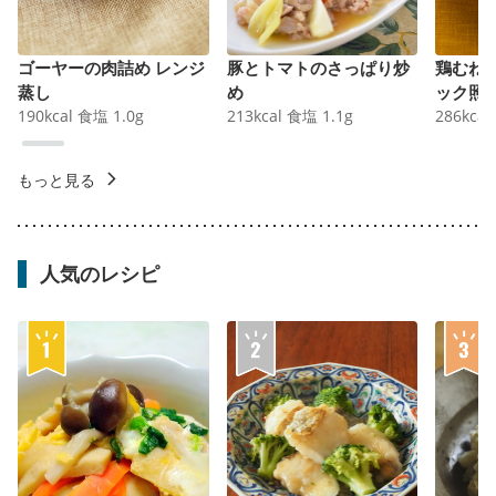
ゴーヤーの肉詰め レンジ
豚とトマトのさっぱり炒
鶏むね
蒸し
め
ック照
190
kcal
食塩
1.0
g
213
kcal
食塩
1.1
g
286
kcal
もっと見る
人気のレシピ