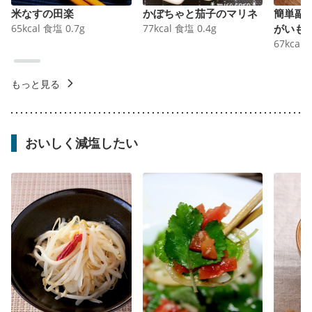
米なすの田楽
かぼちゃと茄子のマリネ
簡単副
65
kcal
食塩
0.7
g
77
kcal
食塩
0.4
g
がいも
67
kcal
もっと見る
おいしく減塩したい