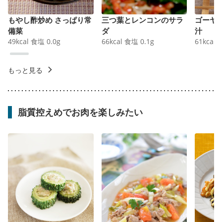
もやし酢炒め さっぱり常
三つ葉とレンコンのサラ
ゴーヤ
備菜
ダ
汁
49
kcal
食塩
0.0
g
66
kcal
食塩
0.1
g
61
kcal
もっと見る
脂質控えめでお肉を楽しみたい