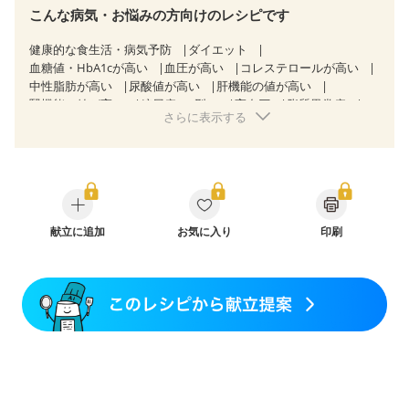
こんな病気・お悩みの方向けのレシピです
健康的な食生活・病気予防
ダイエット
血糖値・HbA1cが高い
血圧が高い
コレステロールが高い
中性脂肪が高い
尿酸値が高い
肝機能の値が高い
腎機能の値が高い
糖尿病（2型）
高血圧
脂質異常症
さらに表示する
高尿酸血症（痛風）
狭心症
逆流性食道炎
慢性膵炎（移行期・寛解期）
痔
過敏性腸症候群（IBS）
CKD（ステージ１）
CKD（ステージ２）
CKD（ステージ３a）
CKD（ステージ３b）
透析
乳がん（抗がん剤治療中）
乳がん（ホルモン療法中）
乳がん（放射線治療中）
乳がん治療を終えた方・経過観察中の方など
献立に追加
お気に入り
食欲がない
印刷
妊娠中(初期)
妊婦健診・体重増加が気になる（初期）
妊婦健診・血圧が気になる（初期）
妊婦健診・血糖値が気になる（初期）
妊娠高血圧(中期)
妊娠糖尿病(初期)
産後（母乳）
産後（混合栄養）
産後（ミルク）
骨折
骨粗しょう症
関節リウマチ
乾癬
フレイル（年齢に合わせた体作り）
低栄養予防
貧血対策
ニキビ・肌荒れ
妊活中
更年期