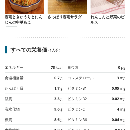
春雨ときゅうりとにん
さっぱり春雨サラダ
れんこんと野菜のピク
じんの中華あえ
ルス
すべての栄養価
(1人分)
エネルギー
73
kcal
ヨウ素
0
µg
食塩相当量
0.7
g
コレステロール
3
mg
たんぱく質
1.7
g
ビタミンB1
0.05
mg
脂質
3.3
g
ビタミンB2
0.02
mg
炭水化物
9.6
g
ビタミンC
4
mg
糖質
8.6
g
ビタミンB6
0.04
mg
食物繊維
1.0
g
ビタミンB12
0.0
µg