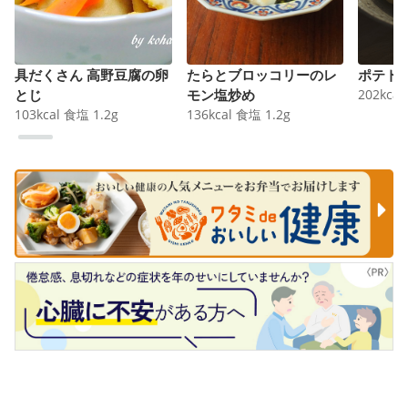
具だくさん 高野豆腐の卵
たらとブロッコリーのレ
ポテト
とじ
モン塩炒め
202
kcal
103
kcal
食塩
1.2
g
136
kcal
食塩
1.2
g