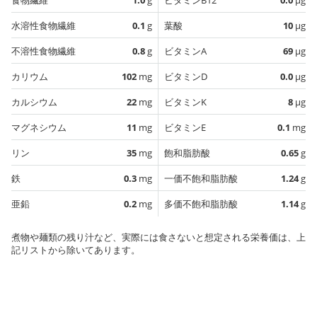
水溶性食物繊維
0.1
g
葉酸
10
µg
不溶性食物繊維
0.8
g
ビタミンA
69
µg
カリウム
102
mg
ビタミンD
0.0
µg
カルシウム
22
mg
ビタミンK
8
µg
マグネシウム
11
mg
ビタミンE
0.1
mg
リン
35
mg
飽和脂肪酸
0.65
g
鉄
0.3
mg
一価不飽和脂肪酸
1.24
g
亜鉛
0.2
mg
多価不飽和脂肪酸
1.14
g
煮物や麺類の残り汁など、実際には食さないと想定される栄養価は、上
記リストから除いてあります。