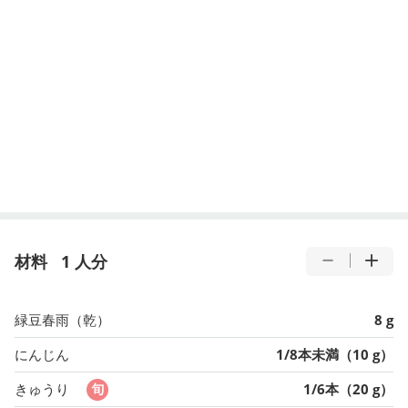
材料
1 人分
緑豆春雨（乾）
8 g
にんじん
1/8本未満（10 g）
きゅうり
1/6本（20 g）