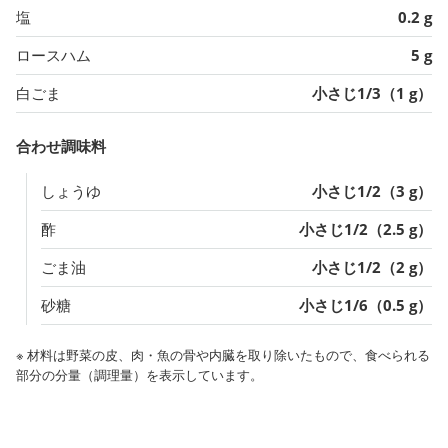
塩
0.2 g
ロースハム
5 g
白ごま
小さじ1/3（1 g）
合わせ調味料
しょうゆ
小さじ1/2（3 g）
酢
小さじ1/2（2.5 g）
ごま油
小さじ1/2（2 g）
砂糖
小さじ1/6（0.5 g）
※ 材料は野菜の皮、肉・魚の骨や内臓を取り除いたもので、食べられる
部分の分量（調理量）を表示しています。