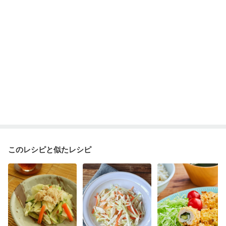
妊婦健診・血圧が気になる（初期）
妊婦健診・血糖値が気になる（初期）
妊娠高血圧(中期)
妊娠糖尿病(初期)
産後（母乳）
産後（混合栄養）
産後（ミルク）
骨折
骨粗しょう症
関節リウマチ
乾癬
フレイル（年齢に合わせた体作り）
貧血対策
ニキビ・肌荒れ
妊活中
更年期
このレシピと似たレシピ