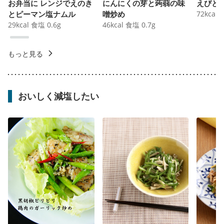
お弁当に レンジでえのき
にんにくの芽と蒟蒻の味
えびと
とピーマン塩ナムル
噌炒め
72
kcal
29
kcal
食塩
0.6
g
46
kcal
食塩
0.7
g
もっと見る
おいしく減塩したい