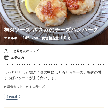
梅肉ソース ささみのチーズハンバーグ
145
1.0
エネルギー
kcal
食塩相当量
g
こと味さんのレシピ
30分以内
しっとりとした鶏ささ身の中にはとろとろチーズ。梅肉の甘
ずっぱいソースがよく合います。
塩分カット
ミニサイズ
旬の食材