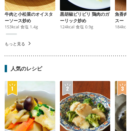
牛肉と小松菜のオイスタ
黒胡椒ビリビリ 鶏肉のガ
魚香肉
ーソース炒め
ーリック炒め
スー
153
kcal
食塩
1.4
g
124
kcal
食塩
0.9
g
184
kcal
もっと見る
人気のレシピ