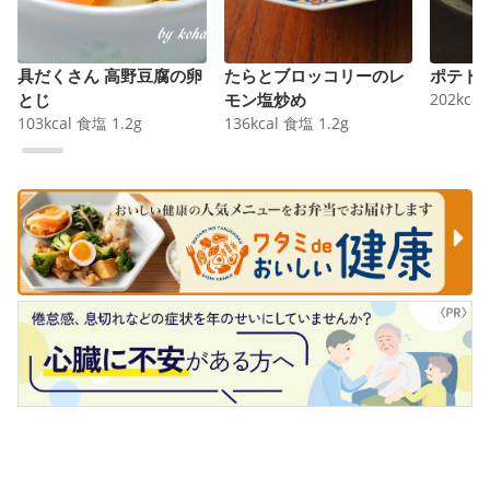
具だくさん 高野豆腐の卵
たらとブロッコリーのレ
ポテト
とじ
モン塩炒め
202
kcal
103
kcal
食塩
1.2
g
136
kcal
食塩
1.2
g