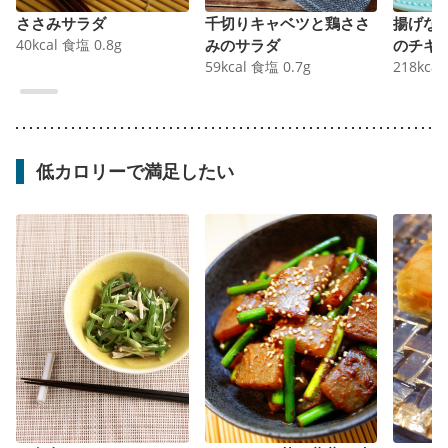
ささみサラダ
千切りキャベツと鶏ささ
揚げな
40
kcal
食塩
0.8
g
みのサラダ
のチキ
59
kcal
食塩
0.7
g
218
kcal
低カロリーで満足したい