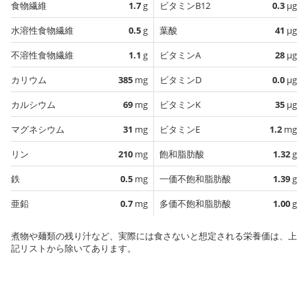
食物繊維
1.7
g
ビタミンB12
0.3
µg
水溶性食物繊維
0.5
g
葉酸
41
µg
不溶性食物繊維
1.1
g
ビタミンA
28
µg
カリウム
385
mg
ビタミンD
0.0
µg
カルシウム
69
mg
ビタミンK
35
µg
マグネシウム
31
mg
ビタミンE
1.2
mg
リン
210
mg
飽和脂肪酸
1.32
g
鉄
0.5
mg
一価不飽和脂肪酸
1.39
g
亜鉛
0.7
mg
多価不飽和脂肪酸
1.00
g
煮物や麺類の残り汁など、実際には食さないと想定される栄養価は、上
記リストから除いてあります。