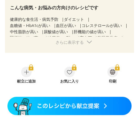
こんな病気・お悩みの方向けのレシピです
健康的な食生活・病気予防
ダイエット
血糖値・HbA1cが高い
血圧が高い
コレステロールが高い
中性脂肪が高い
尿酸値が高い
肝機能の値が高い
腎機能の値が高い
糖尿病（2型）
高血圧
脂質異常症
さらに表示する
高尿酸血症（痛風）
狭心症
心筋梗塞
心臓弁膜症
心不全
胃炎
胃ポリープ
逆流性食道炎
胆石症
慢性膵炎（移行期・寛解期）
非アルコール性脂肪肝
痔
クローン病（寛解期）
過敏性腸症候群（IBS）
睡眠時無呼吸症候群
糖尿病性腎症（第１期）
糖尿病性腎症（第２期）
糖尿病性腎症（第３期）
CKD（ステージ１）
献立に追加
CKD（ステージ２）
お気に入り
印刷
CKD（ステージ３a）
CKD（ステージ３b）
乳がん（抗がん剤治療中）
乳がん（ホルモン療法中）
乳がん（放射線治療中）
乳がん治療を終えた方・経過観察中の方など
胃がん治療を終えた方・経過観察中の方
大腸がん治療を終えた方・経過観察中の方
大腸がん（放射線治療中）
飲み込みにくい
食欲がない
消化不良
妊娠中(初期)
妊婦健診・体重増加が気になる（初期）