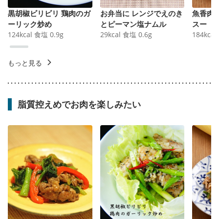
黒胡椒ビリビリ 鶏肉のガ
お弁当に レンジでえのき
魚香肉
ーリック炒め
とピーマン塩ナムル
スー
124
kcal
食塩
0.9
g
29
kcal
食塩
0.6
g
184
kcal
もっと見る
脂質控えめでお肉を楽しみたい