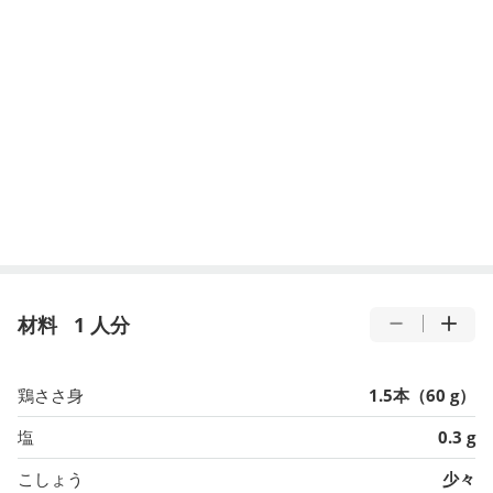
材料
1 人分
鶏ささ身
1.5本（60 g）
塩
0.3 g
こしょう
少々