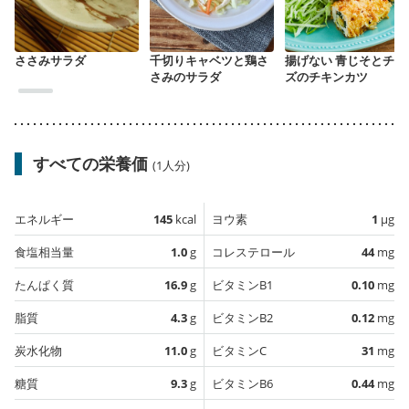
ささみサラダ
千切りキャベツと鶏さ
揚げない 青じそとチー
さみのサラダ
ズのチキンカツ
すべての栄養価
(1人分)
エネルギー
145
kcal
ヨウ素
1
µg
食塩相当量
1.0
g
コレステロール
44
mg
たんぱく質
16.9
g
ビタミンB1
0.10
mg
脂質
4.3
g
ビタミンB2
0.12
mg
炭水化物
11.0
g
ビタミンC
31
mg
糖質
9.3
g
ビタミンB6
0.44
mg