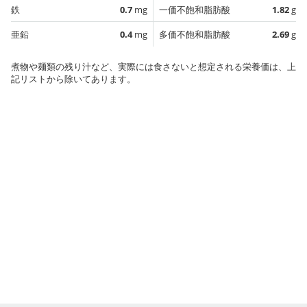
鉄
0.7
mg
一価不飽和脂肪酸
1.82
g
亜鉛
0.4
mg
多価不飽和脂肪酸
2.69
g
煮物や麺類の残り汁など、実際には食さないと想定される栄養価は、上
記リストから除いてあります。