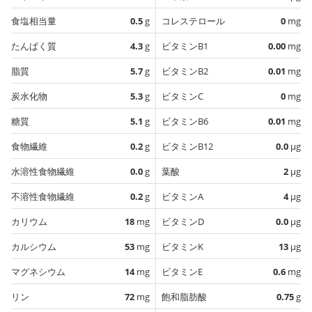
食塩相当量
0.5
g
コレステロール
0
mg
たんぱく質
4.3
g
ビタミンB1
0.00
mg
脂質
5.7
g
ビタミンB2
0.01
mg
炭水化物
5.3
g
ビタミンC
0
mg
糖質
5.1
g
ビタミンB6
0.01
mg
食物繊維
0.2
g
ビタミンB12
0.0
µg
水溶性食物繊維
0.0
g
葉酸
2
µg
不溶性食物繊維
0.2
g
ビタミンA
4
µg
カリウム
18
mg
ビタミンD
0.0
µg
カルシウム
53
mg
ビタミンK
13
µg
マグネシウム
14
mg
ビタミンE
0.6
mg
リン
72
mg
飽和脂肪酸
0.75
g