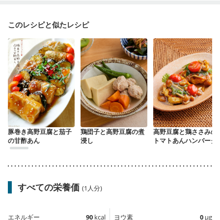
このレシピと似たレシピ
豚巻き高野豆腐と茄子
鶏団子と高野豆腐の煮
高野豆腐と鶏ささみの
の甘酢あん
浸し
トマトあんハンバーグ
すべての栄養価
(1人分)
エネルギー
90
kcal
ヨウ素
0
µg