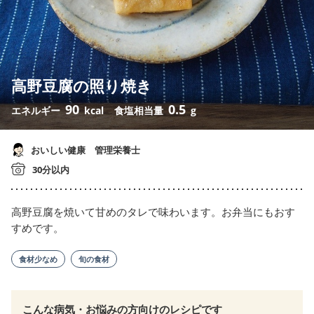
高野豆腐の照り焼き
90
0.5
エネルギー
kcal
食塩相当量
g
おいしい健康 管理栄養士
30分以内
高野豆腐を焼いて甘めのタレで味わいます。お弁当にもおす
すめです。
食材少なめ
旬の食材
こんな病気・お悩みの方向けのレシピです