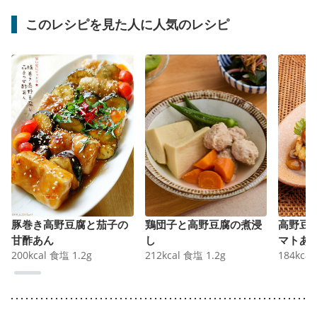
このレシピを見た人に人気のレシピ
豚巻き高野豆腐と茄子の
鶏団子と高野豆腐の煮浸
高野豆
甘酢あん
し
マトあ
200
kcal
食塩
1.2
g
212
kcal
食塩
1.2
g
184
kcal