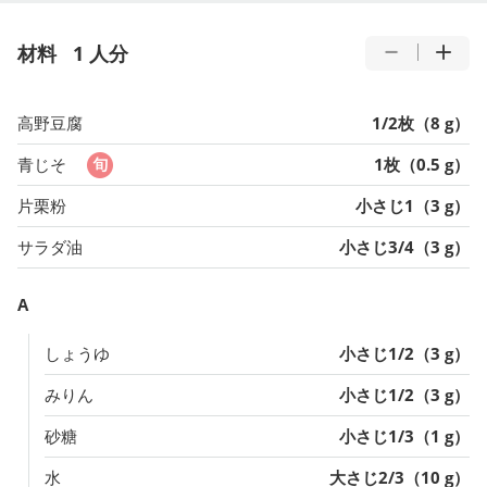
材料
1 人分
高野豆腐
1/2枚（8 g）
青じそ
1枚（0.5 g）
片栗粉
小さじ1（3 g）
サラダ油
小さじ3/4（3 g）
A
しょうゆ
小さじ1/2（3 g）
みりん
小さじ1/2（3 g）
砂糖
小さじ1/3（1 g）
水
大さじ2/3（10 g）