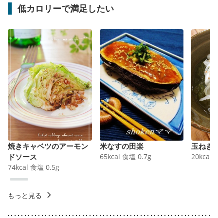
低カロリーで満足したい
焼きキャベツのアーモン
米なすの田楽
玉ねぎ
ドソース
65
kcal
食塩
0.7
g
20
kcal
74
kcal
食塩
0.5
g
もっと見る