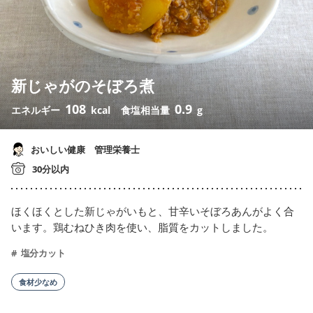
新じゃがのそぼろ煮
108
0.9
エネルギー
kcal
食塩相当量
g
おいしい健康 管理栄養士
30分以内
ほくほくとした新じゃがいもと、甘辛いそぼろあんがよく合
います。鶏むねひき肉を使い、脂質をカットしました。
塩分カット
食材少なめ