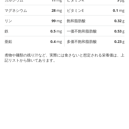
マグネシウム
28
mg
ビタミンE
0.1
mg
リン
99
mg
飽和脂肪酸
0.32
g
鉄
0.5
mg
一価不飽和脂肪酸
0.53
g
亜鉛
0.4
mg
多価不飽和脂肪酸
0.23
g
煮物や麺類の残り汁など、実際には食さないと想定される栄養価は、上
記リストから除いてあります。