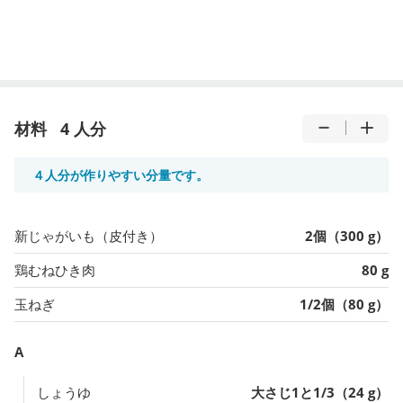
材料
4 人分
４人分が作りやすい分量です。
新じゃがいも（皮付き）
2個（300 g）
鶏むねひき肉
80 g
玉ねぎ
1/2個（80 g）
A
しょうゆ
大さじ1と1/3（24 g）