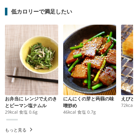
低カロリーで満足したい
お弁当に レンジでえのき
にんにくの芽と蒟蒻の味
えびと
とピーマン塩ナムル
噌炒め
72
kcal
29
kcal
食塩
0.6
g
46
kcal
食塩
0.7
g
もっと見る