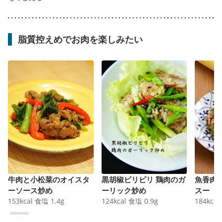
脂質控えめでお肉を楽しみたい
牛肉と小松菜のオイスタ
黒胡椒ビリビリ 鶏肉のガ
魚香肉
ーソース炒め
ーリック炒め
スー
153
kcal
食塩
1.4
g
124
kcal
食塩
0.9
g
184
kcal