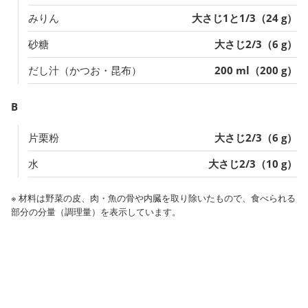
みりん
大さじ1と1/3（24 g）
砂糖
大さじ2/3（6 g）
だし汁（かつお・昆布）
200 ml（200 g）
B
片栗粉
大さじ2/3（6 g）
水
大さじ2/3（10 g）
※ 材料は野菜の皮、肉・魚の骨や内臓を取り除いたもので、食べられる
部分の分量（調理量）を表示しています。