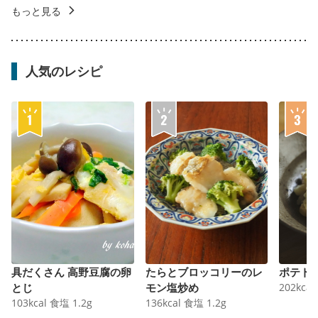
もっと見る
人気のレシピ
具だくさん 高野豆腐の卵
たらとブロッコリーのレ
ポテト
とじ
モン塩炒め
202
kcal
103
kcal
食塩
1.2
g
136
kcal
食塩
1.2
g