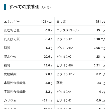
すべての栄養価
(1人分)
エネルギー
108
kcal
ヨウ素
751
µg
食塩相当量
0.9
g
コレステロール
15
mg
たんぱく質
6.4
g
ビタミンB1
0.10
mg
脂質
1.3
g
ビタミンB2
0.06
mg
炭水化物
20.6
g
ビタミンC
23
mg
糖質
13.6
g
ビタミンB6
0.31
mg
食物繊維
7.0
g
ビタミンB12
0.2
µg
水溶性食物繊維
3.8
g
葉酸
23
µg
不溶性食物繊維
3.2
g
ビタミンA
4
µg
カリウム
461
mg
ビタミンD
0.0
µg
カルシウム
11
mg
ビタミンK
5
µg