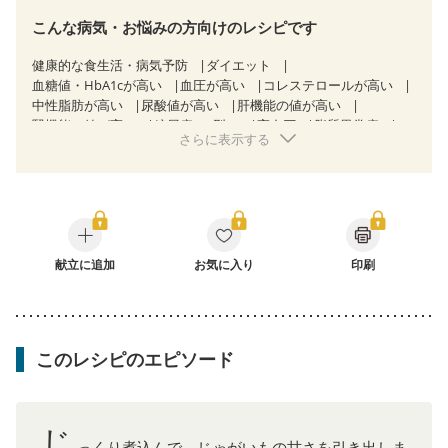
こんな病気・お悩みの方向けのレシピです
健康的な食生活・病気予防
ダイエット
血糖値・HbA1cが高い
血圧が高い
コレステロールが高い
中性脂肪が高い
尿酸値が高い
肝機能の値が高い
腎機能の値が高い
糖尿病（2型）
高血圧
脂質異常症
さらに表示する
高尿酸血症（痛風）
胃ポリープ
胆石症
慢性膵炎（移行期・寛解期）
非アルコール性脂肪肝
痔
過敏性腸症候群（IBS）
睡眠時無呼吸症候群
糖尿病性腎症（第１期）
糖尿病性腎症（第２期）
CKD（ステージ１）
CKD（ステージ２）
乳がん（抗がん剤治療中）
乳がん（ホルモン療法中）
乳がん（放射線治療中）
献立に追加
お気に入り
印刷
乳がん治療を終えた方・経過観察中の方など
食欲がない
妊娠中(初期)
妊婦健診・体重増加が気になる（初期）
妊婦健診・血圧が気になる（初期）
妊婦健診・血糖値が気になる（初期）
妊娠高血圧(中期)
このレシピのエピソード
妊娠糖尿病(初期)
産後（母乳）
産後（混合栄養）
産後（ミルク）
骨折
骨粗しょう症
関節リウマチ
乾癬
フレイル（年齢に合わせた体作り）
低栄養予防
貧血対策
ニキビ・肌荒れ
妊活中
更年期
じ