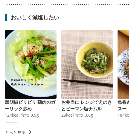
おいしく減塩したい
黒胡椒ビリビリ 鶏肉のガ
お弁当に レンジでえのき
魚香肉
ーリック炒め
とピーマン塩ナムル
スー
124
kcal
食塩
0.9
g
29
kcal
食塩
0.6
g
184
kcal
もっと見る