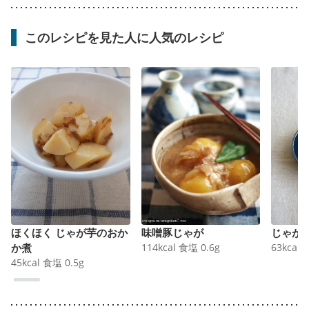
このレシピを見た人に人気のレシピ
ほくほく じゃが芋のおか
味噌豚じゃが
じゃが
か煮
114
kcal
食塩
0.6
g
63
kcal
45
kcal
食塩
0.5
g