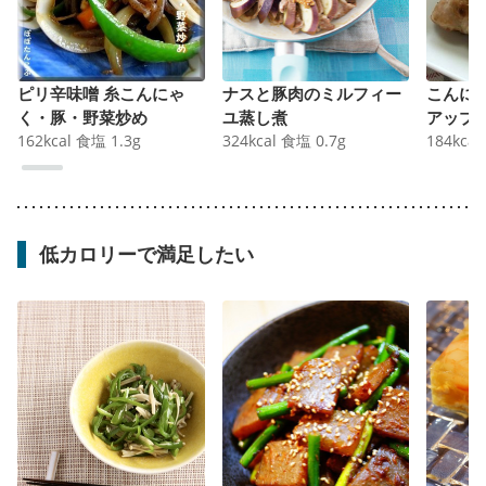
ピリ辛味噌 糸こんにゃ
ナスと豚肉のミルフィー
こんに
く・豚・野菜炒め
ユ蒸し煮
アップ 
162
kcal
食塩
1.3
g
324
kcal
食塩
0.7
g
184
kcal
低カロリーで満足したい