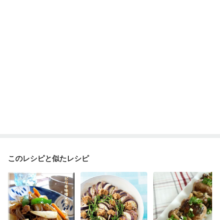
産後（ミルク）
骨折
骨粗しょう症
関節リウマチ
乾癬
フレイル（年齢に合わせた体作り）
低栄養予防
貧血対策
ニキビ・肌荒れ
妊活中
更年期
このレシピと似たレシピ