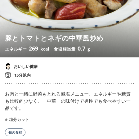
豚とトマトとネギの中華風炒め
269
0.7
エネルギー
kcal
食塩相当量
g
おいしい健康
15分以内
お肉と一緒に野菜もとれる減塩メニュー。エネルギーや糖質
も比較的少なく、「中華」の味付けで男性でも食べやすい一
品です。
塩分カット
旬の食材