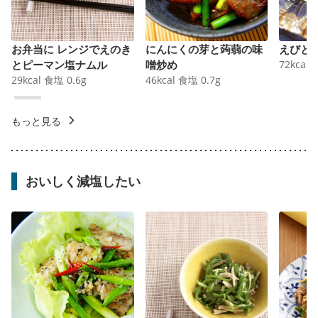
お弁当に レンジでえのき
にんにくの芽と蒟蒻の味
えびと
とピーマン塩ナムル
噌炒め
72
kcal
29
kcal
食塩
0.6
g
46
kcal
食塩
0.7
g
もっと見る
おいしく減塩したい