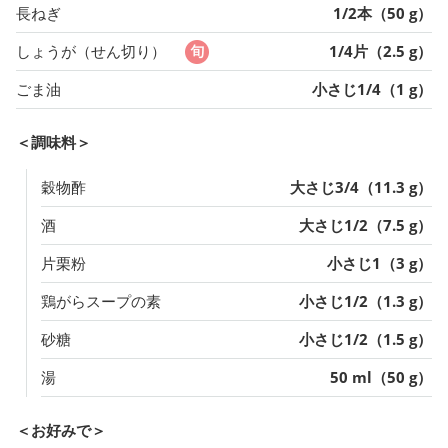
長ねぎ
1/2本（50 g）
しょうが（せん切り）
1/4片（2.5 g）
ごま油
小さじ1/4（1 g）
＜調味料＞
穀物酢
大さじ3/4（11.3 g）
酒
大さじ1/2（7.5 g）
片栗粉
小さじ1（3 g）
鶏がらスープの素
小さじ1/2（1.3 g）
砂糖
小さじ1/2（1.5 g）
湯
50 ml（50 g）
＜お好みで＞