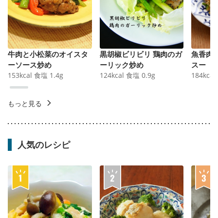
牛肉と小松菜のオイスタ
黒胡椒ビリビリ 鶏肉のガ
魚香肉
ーソース炒め
ーリック炒め
スー
153
kcal
食塩
1.4
g
124
kcal
食塩
0.9
g
184
kcal
もっと見る
人気のレシピ