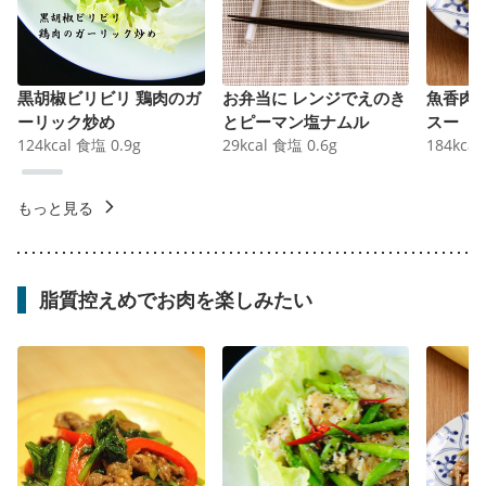
黒胡椒ビリビリ 鶏肉のガ
お弁当に レンジでえのき
魚香肉
ーリック炒め
とピーマン塩ナムル
スー
124
kcal
食塩
0.9
g
29
kcal
食塩
0.6
g
184
kcal
もっと見る
脂質控えめでお肉を楽しみたい