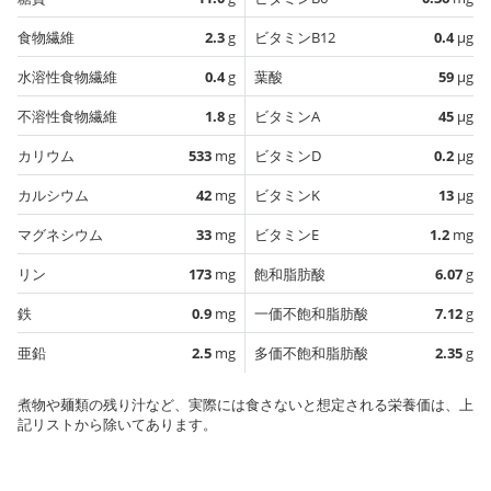
食物繊維
2.3
g
ビタミンB12
0.4
µg
水溶性食物繊維
0.4
g
葉酸
59
µg
不溶性食物繊維
1.8
g
ビタミンA
45
µg
カリウム
533
mg
ビタミンD
0.2
µg
カルシウム
42
mg
ビタミンK
13
µg
マグネシウム
33
mg
ビタミンE
1.2
mg
リン
173
mg
飽和脂肪酸
6.07
g
鉄
0.9
mg
一価不飽和脂肪酸
7.12
g
亜鉛
2.5
mg
多価不飽和脂肪酸
2.35
g
煮物や麺類の残り汁など、実際には食さないと想定される栄養価は、上
記リストから除いてあります。