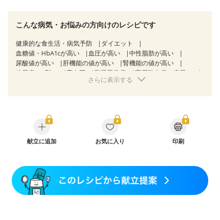
こんな病気・お悩みの方向けのレシピです
健康的な食生活・病気予防
ダイエット
血糖値・HbA1cが高い
血圧が高い
中性脂肪が高い
尿酸値が高い
肝機能の値が高い
腎機能の値が高い
糖尿病（2型）
高血圧
脂質異常症
高尿酸血症（痛風）
さらに表示する
狭心症
心筋梗塞
心臓弁膜症
心不全
非アルコール性脂肪肝
慢性便秘症
過敏性腸症候群（IBS）
睡眠時無呼吸症候群
糖尿病性腎症（第１期）
糖尿病性腎症（第２期）
糖尿病性腎症（第３期）
CKD（ステージ１）
CKD（ステージ２）
CKD（ステージ３a）
乳がん（抗がん剤治療中）
献立に追加
お気に入り
乳がん（ホルモン療法中）
印刷
乳がん（放射線治療中）
乳がん治療を終えた方・経過観察中の方など
味の感じ方が変わった
食欲がない
妊娠中(初期)
妊婦健診・体重増加が気になる（初期）
妊婦健診・血圧が気になる（初期）
妊婦健診・血糖値が気になる（初期）
妊娠高血圧(中期)
妊娠糖尿病(初期)
産後（母乳）
産後（混合栄養）