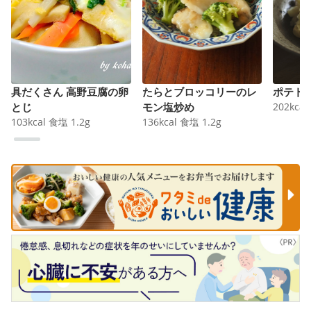
具だくさん 高野豆腐の卵
たらとブロッコリーのレ
ポテト
とじ
モン塩炒め
202
kcal
103
kcal
食塩
1.2
g
136
kcal
食塩
1.2
g