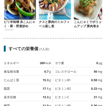
ピリ辛味噌 糸こんにゃ
ナスと豚肉のミルフィ
こんにゃくでボリュー
く・豚・野菜炒め
ーユ蒸し煮
ムアップ 豚肉巻き
すべての栄養価
(1人分)
エネルギー
269
kcal
ヨウ素
0
µg
食塩相当量
0.7
g
コレステロール
56
mg
たんぱく質
15.3
g
ビタミンB1
0.58
mg
脂質
17.1
g
ビタミンB2
0.23
mg
炭水化物
13.3
g
ビタミンC
21
mg
糖質
11.0
g
ビタミンB6
0.36
mg