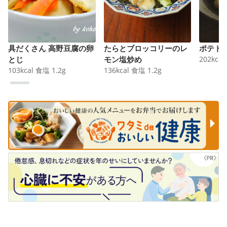
具だくさん 高野豆腐の卵
たらとブロッコリーのレ
ポテト
とじ
モン塩炒め
202
kcal
103
kcal
食塩
1.2
g
136
kcal
食塩
1.2
g