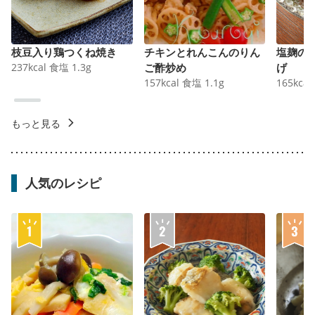
枝豆入り鶏つくね焼き
チキンとれんこんのりん
塩麹の
237
kcal
食塩
1.3
g
ご酢炒め
げ
157
kcal
食塩
1.1
g
165
kcal
もっと見る
人気のレシピ