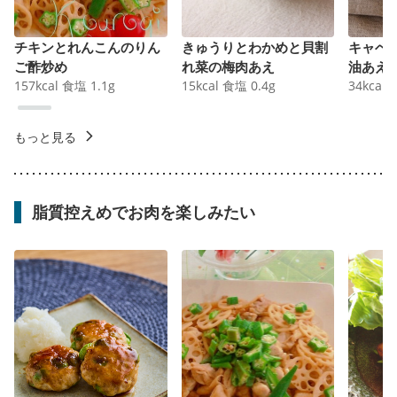
チキンとれんこんのりん
きゅうりとわかめと貝割
キャベ
ご酢炒め
れ菜の梅肉あえ
油あえ
157
kcal
食塩
1.1
g
15
kcal
食塩
0.4
g
34
kcal
もっと見る
脂質控えめでお肉を楽しみたい