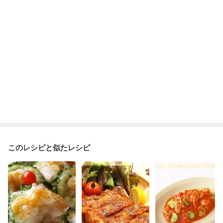
妊娠糖尿病(初期)
産後（母乳）
産後（混合栄養）
産後（ミルク）
骨折
骨粗しょう症
関節リウマチ
乾癬
フレイル（年齢に合わせた体作り）
低栄養予防
貧血対策
ニキビ・肌荒れ
妊活中
更年期
このレシピと似たレシピ