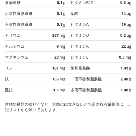
食物繊維
0.1
g
ビタミンB12
0.3
µg
水溶性食物繊維
0.1
g
葉酸
14
µg
不溶性食物繊維
0.1
g
ビタミンA
19
µg
カリウム
287
mg
ビタミンD
0.2
µg
カルシウム
9
mg
ビタミンK
22
µg
マグネシウム
23
mg
ビタミンE
0.5
mg
リン
161
mg
飽和脂肪酸
1.41
g
鉄
0.6
mg
一価不飽和脂肪酸
2.40
g
亜鉛
1.5
mg
多価不飽和脂肪酸
1.40
g
煮物や麺類の残り汁など、実際には食さないと想定される栄養価は、上
記リストから除いてあります。