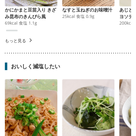
かにかまと豆苗入り きざ
なすと玉ねぎのお味噌汁
あじと
み昆布のきんぴら風
25
kcal
食塩
0.9
g
ヨソテ
69
kcal
食塩
1.1
g
200
kcal
もっと見る
おいしく減塩したい