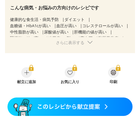
こんな病気・お悩みの方向けのレシピです
健康的な食生活・病気予防
ダイエット
血糖値・HbA1cが高い
血圧が高い
コレステロールが高い
中性脂肪が高い
尿酸値が高い
肝機能の値が高い
腎機能の値が高い
糖尿病（2型）
高血圧
脂質異常症
さらに表示する
高尿酸血症（痛風）
胃炎
胃ポリープ
逆流性食道炎
胆石症
慢性膵炎（移行期・寛解期）
痔
過敏性腸症候群（IBS）
糖尿病性腎症（第３期）
CKD（ステージ１）
CKD（ステージ２）
CKD（ステージ３a）
CKD（ステージ３b）
透析
乳がん（抗がん剤治療中）
乳がん（ホルモン療法中）
乳がん（放射線治療中）
献立に追加
お気に入り
印刷
乳がん治療を終えた方・経過観察中の方など
胃がん（抗がん剤治療中）
胃がん治療を終えた方・経過観察中の方
大腸がん治療を終えた方・経過観察中の方
大腸がん（抗がん剤治療中）
大腸がん（放射線治療中）
飲み込みにくい
食欲がない
消化不良
妊娠中(初期)
妊婦健診・体重増加が気になる（初期）
妊婦健診・血圧が気になる（初期）
妊婦健診・血糖値が気になる（初期）
妊娠高血圧(中期)