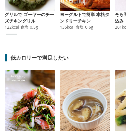
グリルで ゴーヤーのチー
ヨーグルトで簡単 本格タ
そら豆
ズチキングリル
ンドリーチキン
込み
122
kcal
食塩
0.5
g
135
kcal
食塩
0.6
g
201
kcal
低カロリーで満足したい