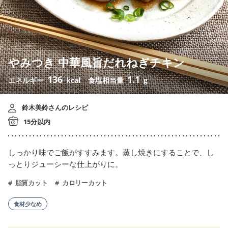
やみつき 中華風旨だれねぎチキン
136
1.1
エネルギー
kcal
食塩相当量
g
鈴木美鈴さんのレシピ
15分以内
しっかり味でご飯がすすみます。蒸し焼きにすることで、し
っとりジューシーな仕上がりに。
脂質カット
カロリーカット
食材少なめ