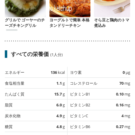
グリルで ゴーヤーのチ
ヨーグルトで簡単 本格
そら豆と鶏肉のトマト
ーズチキングリル
タンドリーチキン
煮込み
すべての栄養価
(1人分)
エネルギー
136
kcal
ヨウ素
0
µg
食塩相当量
1.1
g
コレステロール
70
mg
たんぱく質
15.7
g
ビタミンB1
0.10
mg
脂質
6.0
g
ビタミンB2
0.16
mg
炭水化物
4.9
g
ビタミンC
4
mg
糖質
4.8
g
ビタミンB6
0.27
mg