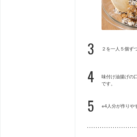
3
２を一人５個ず
4
味付け油揚げの
です。
5
※4人分が作りや