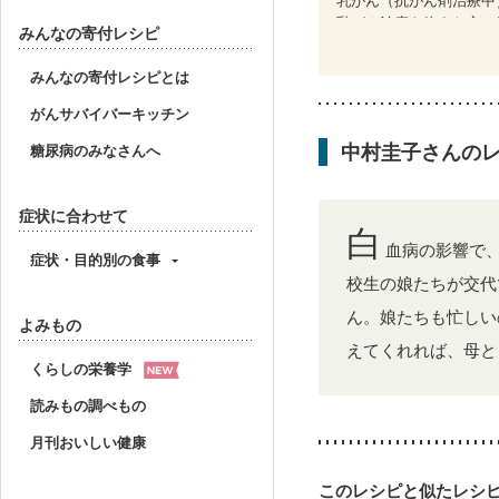
乳がん治療を終えた方・
みんなの寄付レシピ
骨折
骨粗しょう症
ニキビ・肌荒れ
妊活
みんなの寄付レシピとは
がんサバイバーキッチン
中村圭子さんの
糖尿病のみなさんへ
症状に合わせて
白
血病の影響で
症状・目的別の食事
校生の娘たちが交代
ん。娘たちも忙しい
よみもの
えてくれれば、母と
くらしの栄養学
読みもの調べもの
月刊おいしい健康
このレシピと似たレシ