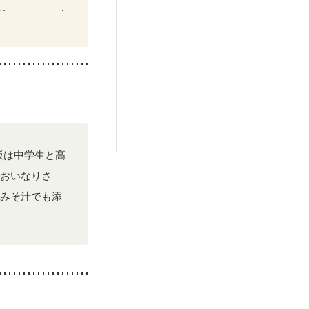
後（ミルク）
貧血対策
飯は中学生と高
おいなりさ
みそ汁でも添