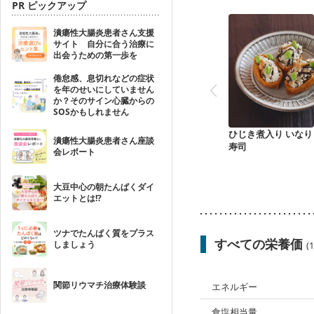
PR ピックアップ
潰瘍性大腸炎患者さん支援
サイト 自分に合う治療に
出会うための第一歩を
倦怠感、息切れなどの症状
を年のせいにしていません
か？そのサイン心臓からの
SOSかもしれません
ひじき煮入り いなり
潰瘍性大腸炎患者さん座談
寿司
会レポート
大豆中心の朝たんぱくダイ
エットとは!?
ツナでたんぱく質をプラス
すべての栄養価
しましょう
(
関節リウマチ治療体験談
エネルギー
食塩相当量