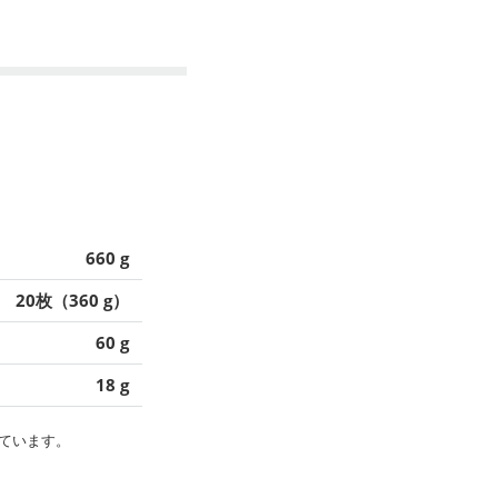
660 g
20枚（360 g）
60 g
18 g
ています。