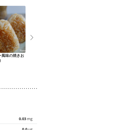
ー風味の焼きお
おもてなし いなり寿
なめこと卵の中華風
お弁当・朝ご
り
司
雑炊
鰹節と胡麻の
り
0.03
mg
0.0
µg