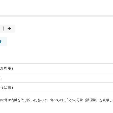
す
寿司用）
）
うゆ味）
・魚の骨や内臓を取り除いたもので、食べられる部分の分量（調理量）を表示し