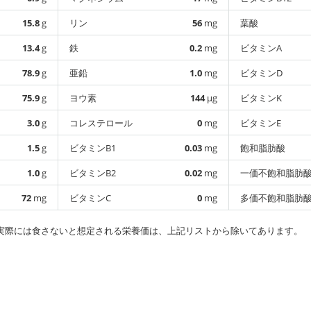
15.8
g
リン
56
mg
葉酸
13.4
g
鉄
0.2
mg
ビタミンA
78.9
g
亜鉛
1.0
mg
ビタミンD
75.9
g
ヨウ素
144
µg
ビタミンK
3.0
g
コレステロール
0
mg
ビタミンE
1.5
g
ビタミンB1
0.03
mg
飽和脂肪酸
1.0
g
ビタミンB2
0.02
mg
一価不飽和脂肪
72
mg
ビタミンC
0
mg
多価不飽和脂肪
実際には食さないと想定される栄養価は、上記リストから除いてあります。