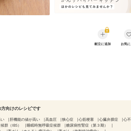
献立に追加
お気に
の方向けのレシピです
高い
肝機能の値が高い
高血圧
狭心症
心筋梗塞
心臓弁膜症
心
候群（IBS）
睡眠時無呼吸症候群
糖尿病性腎症（第３期）
）
乳がん（ホルモン療法中）
乳がん（放射線治療中）