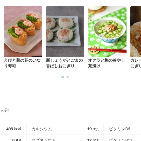
えびと菜の花のいな
新しょうがとごまの
オクラと梅の冷やし
カレ
り寿司
香ばしおにぎり
茶漬け
にぎ
1人分)
493
kcal
カルシウム
19
mg
ビタミンB6
0.9
g
マグネシウム
17
mg
ビタミンB12