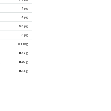
5
µg
4
µg
0.0
µg
6
µg
0.1
mg
0.17
g
酸
0.09
g
酸
0.14
g