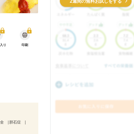
2週間の無料お試しをする
入り
印刷
不全
胆石症