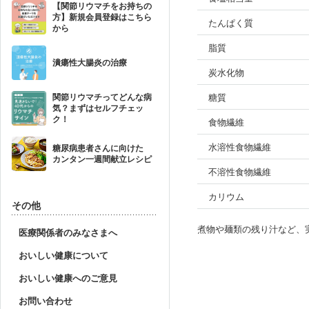
【関節リウマチをお持ちの
方】新規会員登録はこちら
たんぱく質
から
脂質
潰瘍性大腸炎の治療
炭水化物
糖質
関節リウマチってどんな病
気？まずはセルフチェッ
ク！
食物繊維
水溶性食物繊維
糖尿病患者さんに向けた
カンタン一週間献立レシピ
不溶性食物繊維
カリウム
その他
煮物や麺類の残り汁など、
医療関係者のみなさまへ
おいしい健康について
おいしい健康へのご意見
お問い合わせ