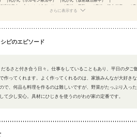
経過観察中の方など
食欲がない
産後（母乳）
産後（混合栄養）
産
さらに表示する
関節リウマチ
乾癬
フレイル（年齢に合わせた体作り）
低栄養予防
中
更年期
レシピのエピソード
、だるさと付き合う日々。仕事をしていることもあり、平日の夕ご
で作ってくれます。よく作ってくれるのは、家族みんなが大好きな
ので、何品も料理を作るのは難しいですが、野菜がたっぷり入った
して少し安心。具材にひじきを使うのがわが家の定番です。
ピ