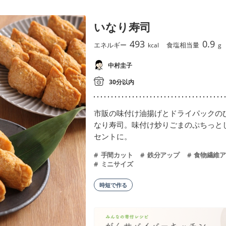
いなり寿司
493
0.9
エネルギー
食塩相当量
kcal
g
中村圭子
30分以内
市販の味付け油揚げとドライパックの
なり寿司。味付け炒りごまのぷちっと
セントに。
手間カット
鉄分アップ
食物繊維ア
ミニサイズ
時短で作る