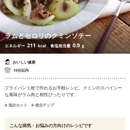
ラムとセロリのクミンソテー
211
0.9
エネルギー
kcal
食塩相当量
g
おいしい健康
15分以内
フライパン１枚で作れるお手軽レシピ。クミンのスパイシー
な風味がラム肉と相性ぴったりです。
塩分カット
鉄分アップ
こんな病気・お悩みの方向けのレシピです