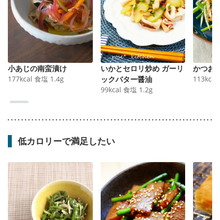
小あじの南蛮漬け
いかとセロリ炒め ガーリ
かつお
177
kcal
食塩
1.4
g
ックバター醤油
113
kcal
99
kcal
食塩
1.2
g
低カロリーで満足したい