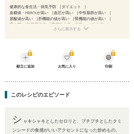
健康的な食生活・病気予防
ダイエット
血糖値・HbA1cが高い
血圧が高い
中性脂肪が高い
尿酸値が高い
肝機能の値が高い
腎機能の値が高い
高血圧
脂質異常症
高尿酸血症（痛風）
狭心症
さらに表示する
心筋梗塞
心臓弁膜症
心不全
胃ポリープ
慢性便秘症
過敏性腸症候群（IBS）
糖尿病性腎症（第３期）
CKD（ステージ１）
CKD（ステージ２）
CKD（ステージ３a）
乳がん（抗がん剤治療中）
乳がん（ホルモン療法中）
乳がん（放射線治療中）
乳がん治療を終えた方・経過観察中の方など
飲み込みにくい
献立に追加
食欲がない
お気に入り
産後（ミルク）
骨折
印刷
骨粗しょう症
関節リウマチ
フレイル（年齢に合わせた体作り）
低栄養予防
貧血対策
ニキビ・肌荒れ
妊活中
更年期
このレシピのエピソード
シ
ャキシャキとしたセロリと、プチプチとしたクミ
ンシードの食感がいいアクセントになった炒めもの。