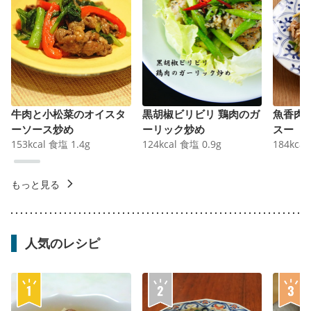
牛肉と小松菜のオイスタ
黒胡椒ビリビリ 鶏肉のガ
魚香肉
ーソース炒め
ーリック炒め
スー
153
kcal
食塩
1.4
g
124
kcal
食塩
0.9
g
184
kcal
もっと見る
人気のレシピ