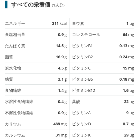
すべての栄養価
(1人分)
エネルギー
211
kcal
ヨウ素
1
µg
食塩相当量
0.9
g
コレステロール
64
mg
たんぱく質
14.5
g
ビタミンB1
0.13
mg
脂質
16.9
g
ビタミンB2
0.24
mg
炭水化物
4.5
g
ビタミンC
15
mg
糖質
3.1
g
ビタミンB6
0.18
mg
食物繊維
1.4
g
ビタミンB12
1.6
µg
水溶性食物繊維
0.4
g
葉酸
22
µg
不溶性食物繊維
0.9
g
ビタミンA
9
µg
カリウム
488
mg
ビタミンD
0.7
µg
カルシウム
31
mg
ビタミンK
29
µg