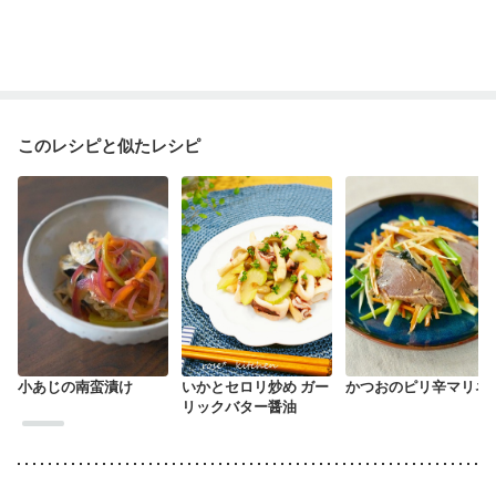
このレシピと似たレシピ
小あじの南蛮漬け
いかとセロリ炒め ガー
かつおのピリ辛マリネ
リックバター醤油