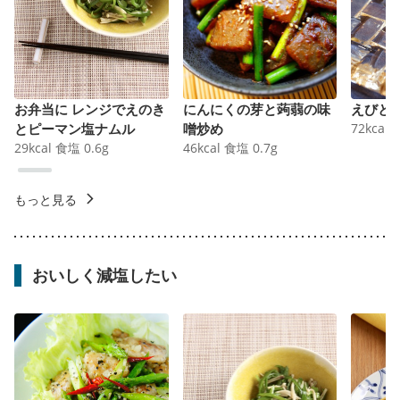
お弁当に レンジでえのき
にんにくの芽と蒟蒻の味
えびと
とピーマン塩ナムル
噌炒め
72
kcal
29
kcal
食塩
0.6
g
46
kcal
食塩
0.7
g
もっと見る
おいしく減塩したい