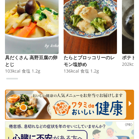
具だくさん 高野豆腐の卵
たらとブロッコリーのレ
ポテト
とじ
モン塩炒め
202
kcal
103
kcal
食塩
1.2
g
136
kcal
食塩
1.2
g