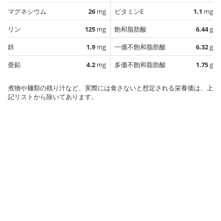
マグネシウム
26
mg
ビタミンE
1.1
mg
リン
125
mg
飽和脂肪酸
6.44
g
鉄
1.9
mg
一価不飽和脂肪酸
6.32
g
亜鉛
4.2
mg
多価不飽和脂肪酸
1.75
g
煮物や麺類の残り汁など、実際には食さないと想定される栄養価は、上
記リストから除いてあります。