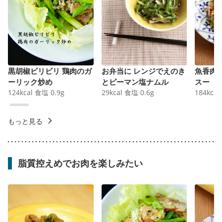
黒胡椒ビリビリ 鶏肉のガ
お弁当に レンジでえのき
魚香肉
ーリック炒め
とピーマン塩ナムル
スー
124
kcal
食塩
0.9
g
29
kcal
食塩
0.6
g
184
kcal
もっと見る
脂質控えめでお肉を楽しみたい