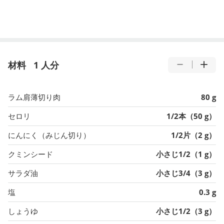
材料
1 人分
ラム肩薄切り肉
80 g
セロリ
1/2本（50 g）
にんにく（みじん切り）
1/2片（2 g）
クミンシード
小さじ1/2（1 g）
サラダ油
小さじ3/4（3 g）
塩
0.3 g
しょうゆ
小さじ1/2（3 g）