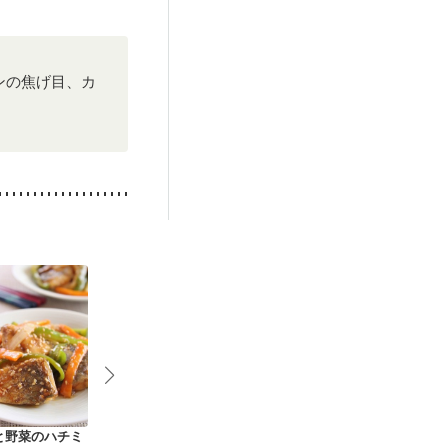
ンの焦げ目、カ
と野菜のハチミ
さば缶で簡単 回鍋肉
肉巻きトマトで 酢豚
鶏ささ身のピ