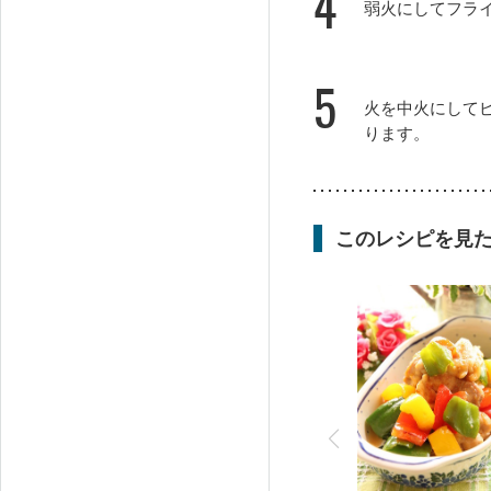
4
弱火にしてフラ
5
火を中火にして
ります。
このレシピを見