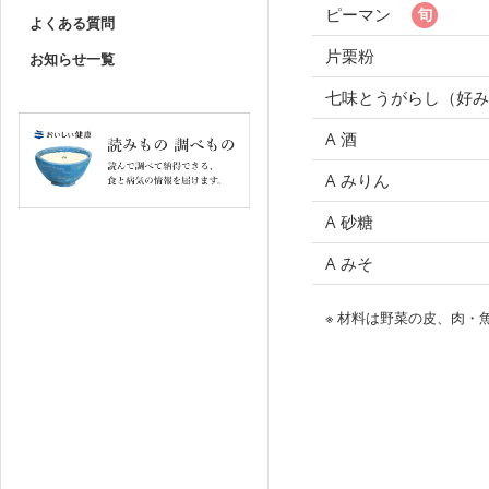
ピーマン
よくある質問
片栗粉
お知らせ一覧
七味とうがらし（好み
A 酒
A みりん
A 砂糖
A みそ
※ 材料は野菜の皮、肉