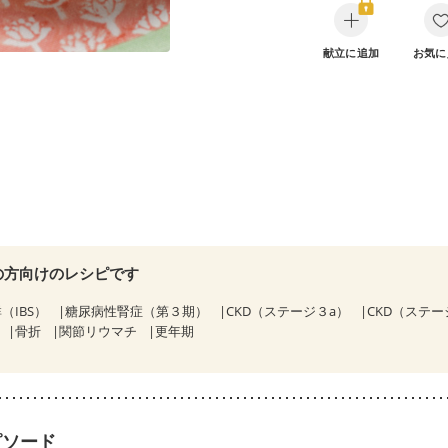
献立に追加
お気に
の方向けのレシピです
（IBS）
糖尿病性腎症（第３期）
CKD（ステージ３a）
CKD（ステー
骨折
関節リウマチ
更年期
ピソード