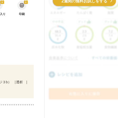
2週間の無料お試しをする
入り
印刷
ジ３b）
透析