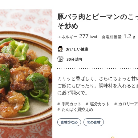
豚バラ肉とピーマンのこ
そ炒め
277
1.2
エネルギー
食塩相当量
kcal
g
おいしい健康
30分以内
カリッと香ばしく、さらにちょっと甘
ご飯にもぴったり。調味料を入れると
に必ず弱火で。
手間カット
塩分カット
カロリーア
たんぱく質控えめ
食材少なめ
旬の食材