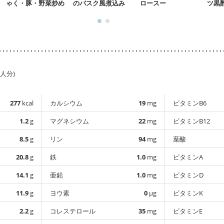
ゃく・豚・野菜炒め
のバスク風煮込み
ロースー
ツ黒
1人分)
277
kcal
カルシウム
19
mg
ビタミンB6
1.2
g
マグネシウム
22
mg
ビタミンB12
8.5
g
リン
94
mg
葉酸
20.8
g
鉄
1.0
mg
ビタミンA
14.1
g
亜鉛
1.0
mg
ビタミンD
11.9
g
ヨウ素
0
µg
ビタミンK
2.2
g
コレステロール
35
mg
ビタミンE