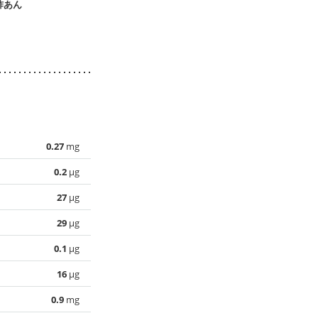
酢あん
風
風
き
0.27
mg
0.2
µg
27
µg
29
µg
0.1
µg
16
µg
0.9
mg