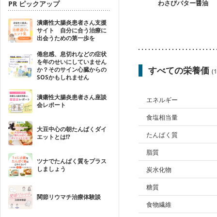
わさびバター醤油
PR ピックアップ
潰瘍性大腸炎患者さん支援
サイト 自分に合う治療に
出会うための第一歩を
倦怠感、息切れなどの症状
を年のせいにしていません
すべての栄養価
か？そのサイン心臓からの
(
SOSかもしれません
潰瘍性大腸炎患者さん座談
エネルギー
会レポート
食塩相当量
大豆中心の朝たんぱくダイ
たんぱく質
エットとは!?
脂質
ツナでたんぱく質をプラス
しましょう
炭水化物
糖質
関節リウマチ治療体験談
食物繊維