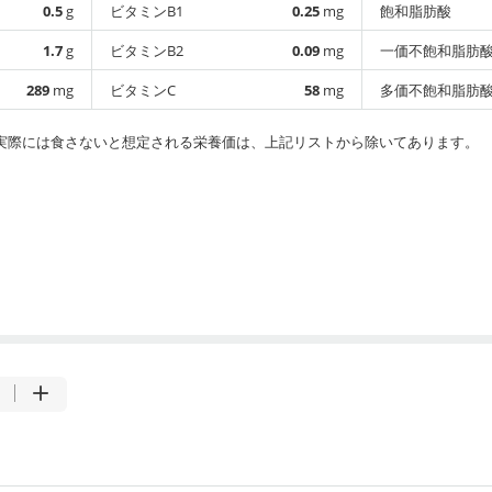
0.5
g
ビタミンB1
0.25
mg
飽和脂肪酸
1.7
g
ビタミンB2
0.09
mg
一価不飽和脂肪
289
mg
ビタミンC
58
mg
多価不飽和脂肪
実際には食さないと想定される栄養価は、上記リストから除いてあります。