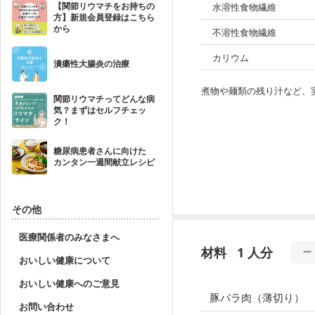
【関節リウマチをお持ちの
水溶性食物繊維
方】新規会員登録はこちら
から
不溶性食物繊維
カリウム
潰瘍性大腸炎の治療
煮物や麺類の残り汁など、
関節リウマチってどんな病
気？まずはセルフチェッ
ク！
糖尿病患者さんに向けた
カンタン一週間献立レシピ
その他
医療関係者のみなさまへ
材料
1 人分
おいしい健康について
おいしい健康へのご意見
豚バラ肉（薄切り）
お問い合わせ