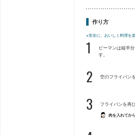
作り方
※安全に、おいしく料理を
1
ピーマンは縦半分
す。
2
空のフライパン
3
フライパンを再
肉を入れてか