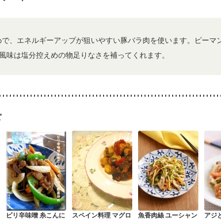
めで、エネルギーアップが狙いやすい豚バラ肉を使います。ピーマ
風味は塩分控えめの物足りなさを補ってくれます。
ピ
ピリ辛味噌 糸こんに
スペイン料理 マグロ
魚香肉絲 ユーシャン
アジ