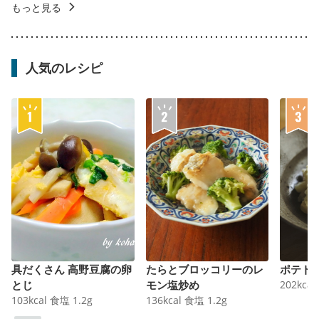
もっと見る
人気のレシピ
具だくさん 高野豆腐の卵
たらとブロッコリーのレ
ポテト
とじ
モン塩炒め
202
kcal
103
kcal
食塩
1.2
g
136
kcal
食塩
1.2
g