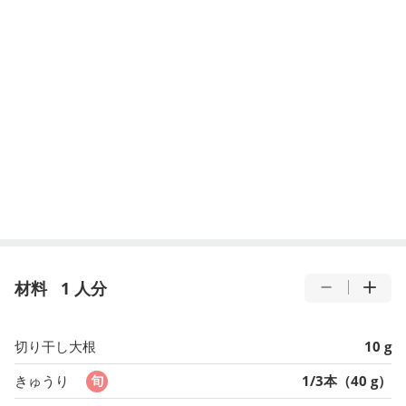
材料
1 人分
切り干し大根
10 g
きゅうり
1/3本（40 g）