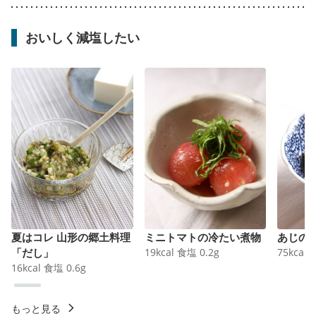
おいしく減塩したい
夏はコレ 山形の郷土料理
ミニトマトの冷たい煮物
あじの
「だし」
19
kcal
食塩
0.2
g
75
kcal
16
kcal
食塩
0.6
g
もっと見る