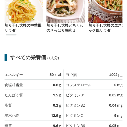
切り干し大根の中華風
切り干し大根とちくわ
切り干し大根のエスニ
サラダ
のさっぱり梅和え
ック風サラダ
すべての栄養価
(1人分)
エネルギー
50
kcal
ヨウ素
4002
µg
食塩相当量
0.6
g
コレステロール
0
mg
たんぱく質
1.5
g
ビタミンB1
0.05
mg
脂質
0.2
g
ビタミンB2
0.04
mg
炭水化物
12.9
g
ビタミンC
9
mg
糖質
9.6
g
ビタミンB6
0.05
mg