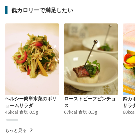
低カロリーで満足したい
ヘルシー簡単水菜のボリ
ローストビーフピンチョ
鈴カボ
ュームサラダ
ス
サラダ
46
kcal
食塩
0.5
g
67
kcal
食塩
0.3
g
60
kcal
もっと見る