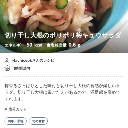
切り干し大根のポリポリ梅キュウサラダ
50
0.6
エネルギー
kcal
食塩相当量
g
Hachicookさんのレシピ
1時間以内
梅香るさっぱりとした味付と切り干し大根の食感が楽しいサ
ラダ。切り干し大根は歯ごたえがあるので、満足感を高めて
くれます。
塩分カット
簡単・手軽
旬の食材