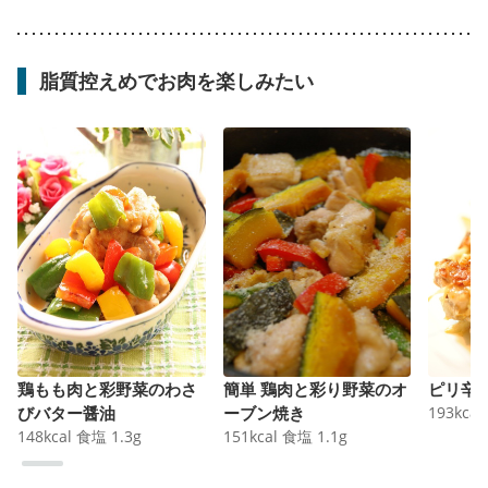
脂質控えめでお肉を楽しみたい
鶏もも肉と彩野菜のわさ
簡単 鶏肉と彩り野菜のオ
ピリ辛
びバター醤油
ーブン焼き
193
kcal
148
kcal
食塩
1.3
g
151
kcal
食塩
1.1
g