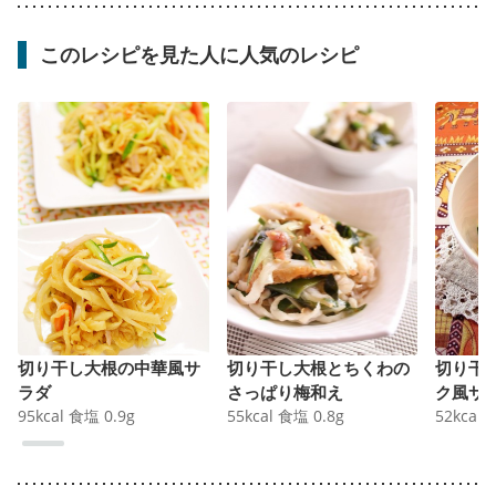
このレシピを見た人に人気のレシピ
切り干し大根の中華風サ
切り干し大根とちくわの
切り干
ラダ
さっぱり梅和え
ク風サ
95
kcal
食塩
0.9
g
55
kcal
食塩
0.8
g
52
kcal