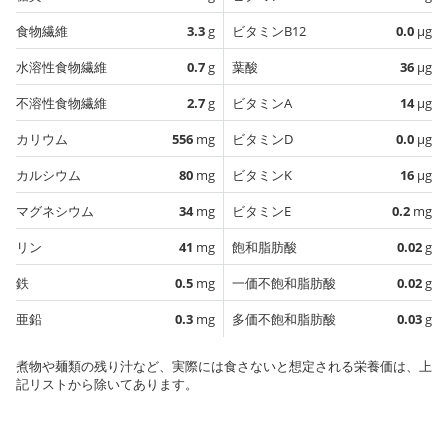
食物繊維
3.3
g
ビタミンB12
0.0
µg
水溶性食物繊維
0.7
g
葉酸
36
µg
不溶性食物繊維
2.7
g
ビタミンA
14
µg
カリウム
556
mg
ビタミンD
0.0
µg
カルシウム
80
mg
ビタミンK
16
µg
マグネシウム
34
mg
ビタミンE
0.2
mg
リン
41
mg
飽和脂肪酸
0.02
g
鉄
0.5
mg
一価不飽和脂肪酸
0.02
g
亜鉛
0.3
mg
多価不飽和脂肪酸
0.03
g
煮物や麺類の残り汁など、実際には食さないと想定される栄養価は、上
記リストから除いてあります。