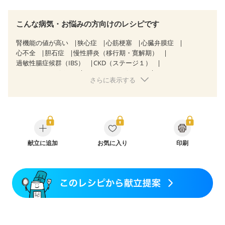
こんな病気・お悩みの方向けのレシピです
腎機能の値が高い
狭心症
心筋梗塞
心臓弁膜症
心不全
胆石症
慢性膵炎（移行期・寛解期）
過敏性腸症候群（IBS）
CKD（ステージ１）
CKD（ステージ２）
CKD（ステージ３a）
さらに表示する
乳がん（放射線治療中）
妊娠中(初期)
妊婦健診・体重増加が気になる（初期）
妊婦健診・血圧が気になる（初期）
妊婦健診・血糖値が気になる（初期）
妊娠高血圧(中期)
妊娠糖尿病(初期)
産後（母乳）
産後（混合栄養）
産後（ミルク）
関節リウマチ
更年期
献立に追加
お気に入り
印刷