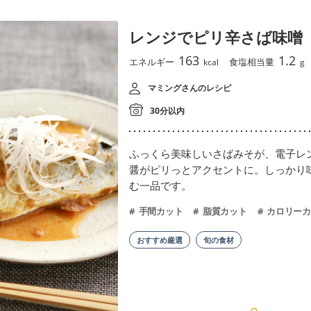
レンジでピリ辛さば味噌
163
1.2
エネルギー
食塩相当量
kcal
g
マミングさんのレシピ
30分以内
ふっくら美味しいさばみそが、電子レ
醤がピリっとアクセントに。しっかり
む一品です。
手間カット
脂質カット
カロリーカ
おすすめ厳選
旬の食材