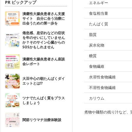
PR ピックアップ
エネルギー
食塩相当量
潰瘍性大腸炎患者さん支援
サイト 自分に合う治療に
出会うための第一歩を
たんぱく質
倦怠感、息切れなどの症状
脂質
を年のせいにしていません
か？そのサイン心臓からの
炭水化物
SOSかもしれません
糖質
潰瘍性大腸炎患者さん座談
会レポート
食物繊維
水溶性食物繊維
大豆中心の朝たんぱくダイ
エットとは!?
不溶性食物繊維
ツナでたんぱく質をプラス
カリウム
しましょう
煮物や麺類の残り汁など、
関節リウマチ治療体験談