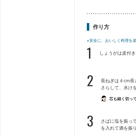
作り方
※安全に、おいしく料理を
1
しょうがは皮付き
2
長ねぎは４cm
さらして、水け
芯も細く切っ
3
さばに塩を振っ
を入れて酒を振