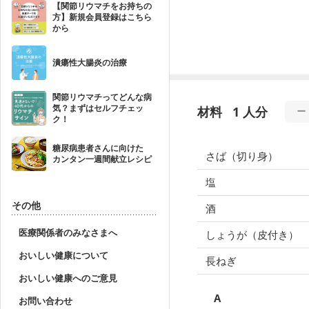
【関節リウマチをお持ちの
方】新規会員登録はこちら
から
潰瘍性大腸炎の治療
関節リウマチってどんな病
気？まずはセルフチェッ
材料
1 人分
ク！
糖尿病患者さんに向けた
さば（切り身）
カンタン一週間献立レシピ
塩
その他
酒
医療関係者のみなさまへ
しょうが（皮付き）
おいしい健康について
長ねぎ
おいしい健康へのご意見
A
お問い合わせ