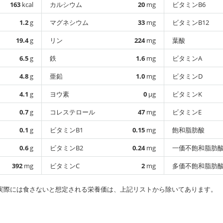
163
kcal
カルシウム
20
mg
ビタミンB6
1.2
g
マグネシウム
33
mg
ビタミンB12
19.4
g
リン
224
mg
葉酸
6.5
g
鉄
1.6
mg
ビタミンA
4.8
g
亜鉛
1.0
mg
ビタミンD
4.1
g
ヨウ素
0
µg
ビタミンK
0.7
g
コレステロール
47
mg
ビタミンE
0.1
g
ビタミンB1
0.15
mg
飽和脂肪酸
0.6
g
ビタミンB2
0.24
mg
一価不飽和脂肪
392
mg
ビタミンC
2
mg
多価不飽和脂肪
実際には食さないと想定される栄養価は、上記リストから除いてあります。