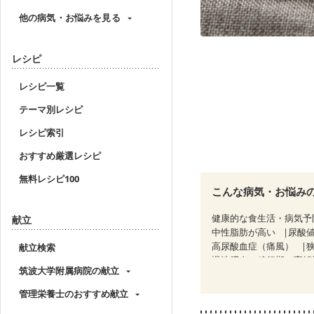
他の病気・お悩みを見る
レシピ
レシピ一覧
テーマ別レシピ
レシピ索引
おすすめ厳選レシピ
無料レシピ100
こんな病気・お悩み
健康的な食生活・病気予
献立
中性脂肪が高い
尿酸
高尿酸血症（痛風）
献立検索
慢性膵炎（移行期・寛解
筑波大学附属病院の献立
CKD（ステージ２）
C
乳がん（放射線治療中）
管理栄養士のおすすめ献立
産後（ミルク）
骨折