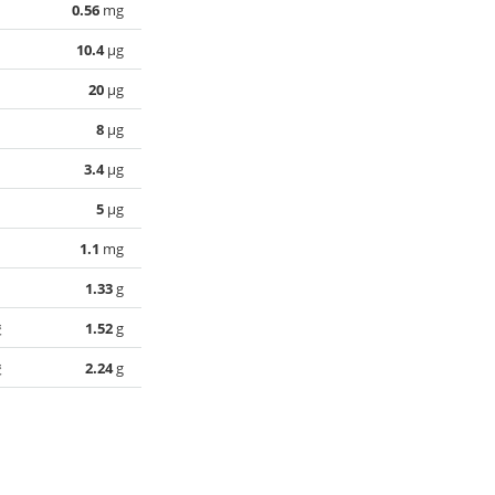
0.56
mg
10.4
µg
20
µg
8
µg
3.4
µg
5
µg
1.1
mg
1.33
g
酸
1.52
g
酸
2.24
g