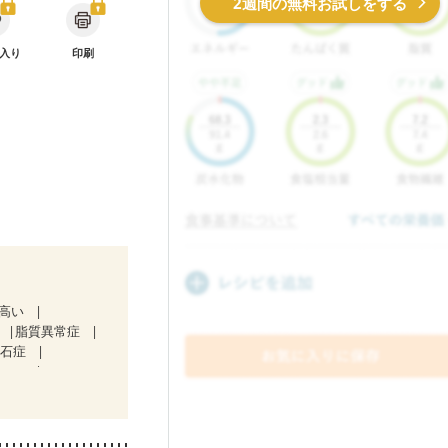
2週間の無料お試しをする
入り
印刷
が高い
脂質異常症
胆石症
ジ１）
中）
ない
栄養予防