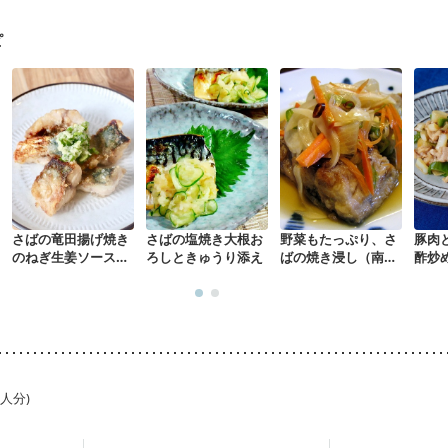
荒れ
妊活中
更年期
ピ
さばの竜田揚げ焼き
さばの塩焼き大根お
野菜もたっぷり、さ
豚肉
のねぎ生姜ソースが
ろしときゅうり添え
ばの焼き浸し（南蛮
酢炒
け
漬け）
1人分)