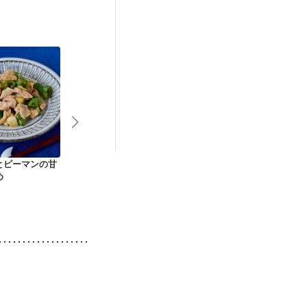
とピーマンの甘
ナスと豚肉のミルフ
たけのこと鶏肉の梅
イワシの和風
め
ィーユ蒸し煮
肉蒸し
ン粉トースタ