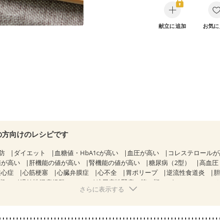
献立に追加
お気に
の方向けのレシピです
防
ダイエット
血糖値・HbA1cが高い
血圧が高い
コレステロール
値が高い
肝機能の値が高い
腎機能の値が高い
糖尿病（2型）
高血圧
狭心症
心筋梗塞
心臓弁膜症
心不全
胃ポリープ
逆流性食道炎
期）
過敏性腸症候群（IBS）
糖尿病性腎症（第３期）
CKD（ステー
さらに表示する
KD（ステージ３b）
乳がん（抗がん剤治療中）
乳がん（ホルモン療法
乳がん治療を終えた方・経過観察中の方など
飲み込みにくい
食欲が
骨粗しょう症
関節リウマチ
フレイル（年齢に合わせた体作り）
低