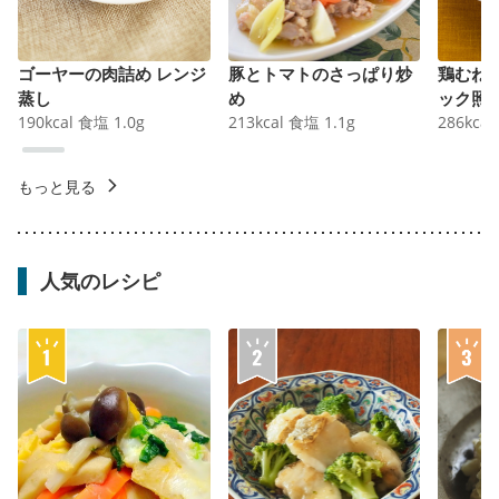
ゴーヤーの肉詰め レンジ
豚とトマトのさっぱり炒
鶏むね
蒸し
め
ック照
190
kcal
食塩
1.0
g
213
kcal
食塩
1.1
g
286
kcal
もっと見る
人気のレシピ