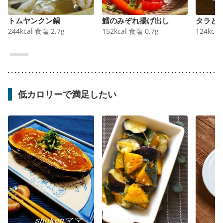
トムヤンクン鍋
鱈のみぞれ揚げ出し
タラと
244
kcal
食塩
2.7
g
152
kcal
食塩
0.7
g
124
kcal
低カロリーで満足したい