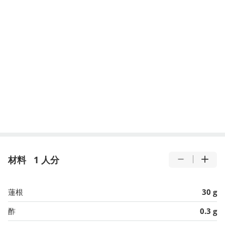
材料
1 人分
蓮根
30 g
酢
0.3 g