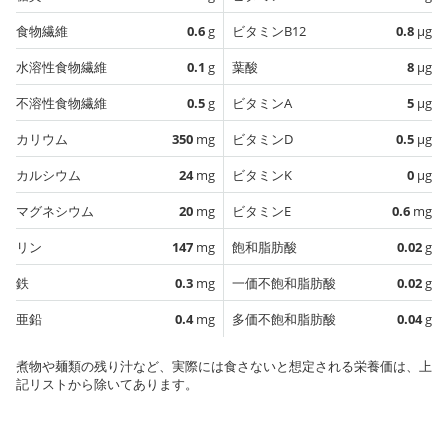
食物繊維
0.6
g
ビタミンB12
0.8
µg
水溶性食物繊維
0.1
g
葉酸
8
µg
不溶性食物繊維
0.5
g
ビタミンA
5
µg
カリウム
350
mg
ビタミンD
0.5
µg
カルシウム
24
mg
ビタミンK
0
µg
マグネシウム
20
mg
ビタミンE
0.6
mg
リン
147
mg
飽和脂肪酸
0.02
g
鉄
0.3
mg
一価不飽和脂肪酸
0.02
g
亜鉛
0.4
mg
多価不飽和脂肪酸
0.04
g
煮物や麺類の残り汁など、実際には食さないと想定される栄養価は、上
記リストから除いてあります。