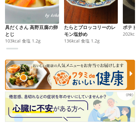
具だくさん 高野豆腐の卵
たらとブロッコリーのレ
ポテト
とじ
モン塩炒め
202
kcal
103
kcal
食塩
1.2
g
136
kcal
食塩
1.2
g