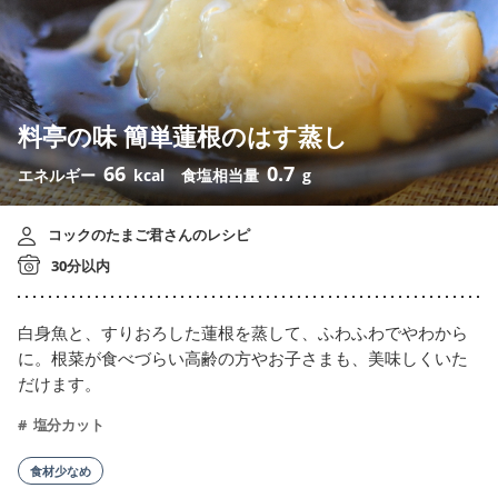
料亭の味 簡単蓮根のはす蒸し
66
0.7
エネルギー
kcal
食塩相当量
g
コックのたまご君さんのレシピ
30分以内
白身魚と、すりおろした蓮根を蒸して、ふわふわでやわから
に。根菜が食べづらい高齢の方やお子さまも、美味しくいた
だけます。
塩分カット
食材少なめ