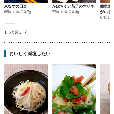
米なすの田楽
かぼちゃと茄子のマリネ
簡単副
65
kcal
食塩
0.7
g
77
kcal
食塩
0.4
g
がいも
67
kcal
もっと見る
おいしく減塩したい