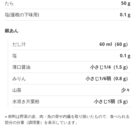
たら
50 g
塩(蓮根の下味用)
0.1 g
銀あん
だし汁
60 ml（60 g）
塩
0.1 g
薄口醤油
小さじ1/4（1.5 g）
みりん
小さじ1/6弱（0.8 g）
山葵
少々
水溶き片栗粉
小さじ1弱（5 g）
※ 材料は野菜の皮、肉・魚の骨や内臓を取り除いたもので、食べられる
部分の分量（調理量）を表示しています。