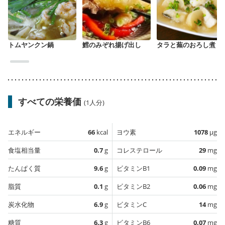
トムヤンクン鍋
鱈のみぞれ揚げ出し
タラと蕪のおろし煮
すべての栄養価
(1人分)
エネルギー
66
kcal
ヨウ素
1078
µg
食塩相当量
0.7
g
コレステロール
29
mg
たんぱく質
9.6
g
ビタミンB1
0.09
mg
脂質
0.1
g
ビタミンB2
0.06
mg
炭水化物
6.9
g
ビタミンC
14
mg
糖質
6.3
g
ビタミンB6
0.07
mg