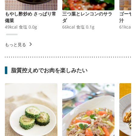
もやし酢炒め さっぱり常
三つ葉とレンコンのサラ
ゴーヤ
備菜
ダ
汁
49
kcal
食塩
0.0
g
66
kcal
食塩
0.1
g
61
kcal
もっと見る
脂質控えめでお肉を楽しみたい