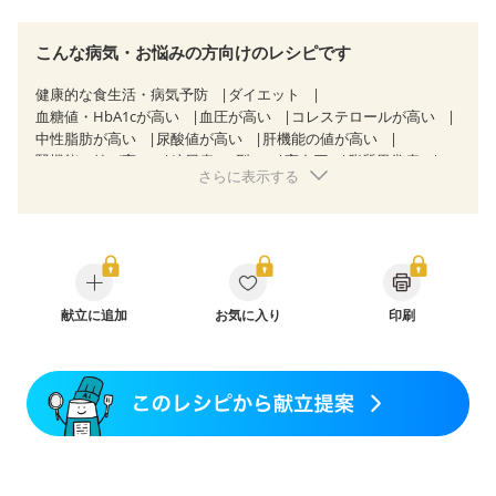
こんな病気・お悩みの方向けのレシピです
健康的な食生活・病気予防
ダイエット
血糖値・HbA1cが高い
血圧が高い
コレステロールが高い
中性脂肪が高い
尿酸値が高い
肝機能の値が高い
腎機能の値が高い
糖尿病（2型）
高血圧
脂質異常症
さらに表示する
高尿酸血症（痛風）
狭心症
心筋梗塞
心臓弁膜症
心不全
胃ポリープ
逆流性食道炎
胆石症
慢性膵炎（移行期・寛解期）
過敏性腸症候群（IBS）
糖尿病性腎症（第１期）
糖尿病性腎症（第２期）
糖尿病性腎症（第３期）
CKD（ステージ１）
CKD（ステージ２）
CKD（ステージ３a）
乳がん（抗がん剤治療中）
献立に追加
お気に入り
乳がん（ホルモン療法中）
印刷
乳がん（放射線治療中）
乳がん治療を終えた方・経過観察中の方など
胃がん治療を終えた方・経過観察中の方
大腸がん治療を終えた方・経過観察中の方
大腸がん（放射線治療中）
飲み込みにくい
食欲がない
消化不良
産後（ミルク）
骨折
骨粗しょう症
関節リウマチ
乾癬
貧血対策
ニキビ・肌荒れ
妊活中
更年期