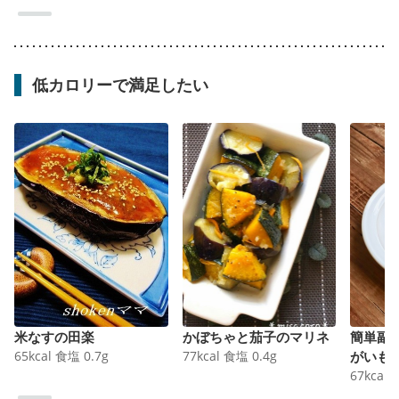
低カロリーで満足したい
米なすの田楽
かぼちゃと茄子のマリネ
簡単副
65
kcal
食塩
0.7
g
77
kcal
食塩
0.4
g
がいも
67
kcal