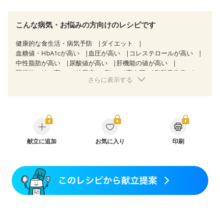
こんな病気・お悩みの方向けのレシピです
健康的な食生活・病気予防
ダイエット
血糖値・HbA1cが高い
血圧が高い
コレステロールが高い
中性脂肪が高い
尿酸値が高い
肝機能の値が高い
腎機能の値が高い
糖尿病（2型）
高血圧
脂質異常症
さらに表示する
高尿酸血症（痛風）
胃ポリープ
逆流性食道炎
胆石症
慢性膵炎（移行期・寛解期）
非アルコール性脂肪肝
痔
慢性便秘症
過敏性腸症候群（IBS）
睡眠時無呼吸症候群
糖尿病性腎症（第１期）
糖尿病性腎症（第２期）
糖尿病性腎症（第３期）
CKD（ステージ１）
CKD（ステージ２）
乳がん（抗がん剤治療中）
乳がん（ホルモン療法中）
献立に追加
お気に入り
乳がん（放射線治療中）
印刷
乳がん治療を終えた方・経過観察中の方など
食欲がない
妊娠中(初期)
妊婦健診・体重増加が気になる（初期）
妊婦健診・血圧が気になる（初期）
妊婦健診・血糖値が気になる（初期）
妊娠高血圧(中期)
妊娠糖尿病(初期)
産後（母乳）
産後（混合栄養）
産後（ミルク）
骨折
骨粗しょう症
関節リウマチ
乾癬
フレイル（年齢に合わせた体作り）
低栄養予防