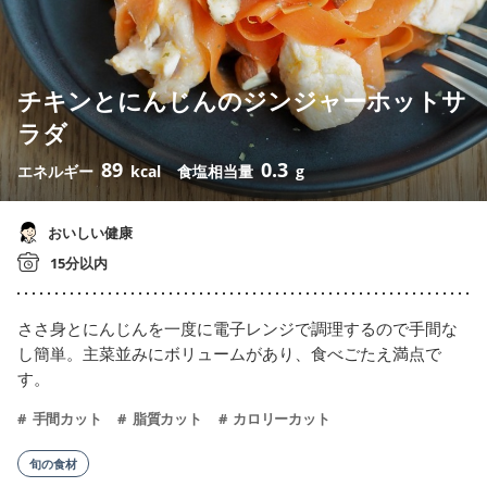
チキンとにんじんのジンジャーホットサ
ラダ
89
0.3
エネルギー
kcal
食塩相当量
g
おいしい健康
15分以内
ささ身とにんじんを一度に電子レンジで調理するので手間な
し簡単。主菜並みにボリュームがあり、食べごたえ満点で
す。
手間カット
脂質カット
カロリーカット
旬の食材