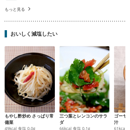
もっと見る
おいしく減塩したい
もやし酢炒め さっぱり常
三つ葉とレンコンのサラ
ゴーヤ
備菜
ダ
汁
49
kcal
食塩
0.0
g
66
kcal
食塩
0.1
g
61
kcal