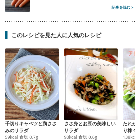
記事を読む >
このレシピを見た人に人気のレシピ
千切りキャベツと鶏ささ
ささ身とお豆の美味しい
たれが
みのサラダ
サラダ
り棒々
59
kcal
食塩
0.7
g
90
kcal
食塩
0.6
g
138
kcal