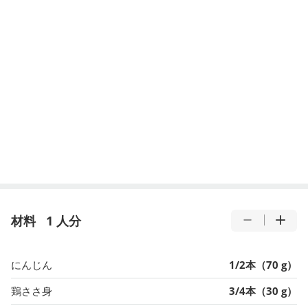
材料
1 人分
にんじん
1/2本（70 g）
鶏ささ身
3/4本（30 g）