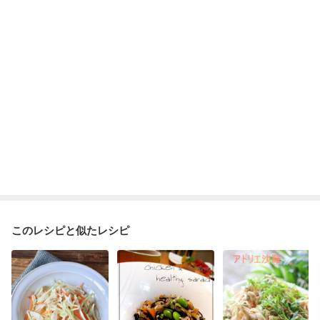
貧血対策
ニキビ・肌荒れ
妊活中
更年期
このレシピと似たレシピ