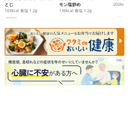
とじ
モン塩炒め
202
kcal
103
kcal
食塩
1.2
g
136
kcal
食塩
1.2
g