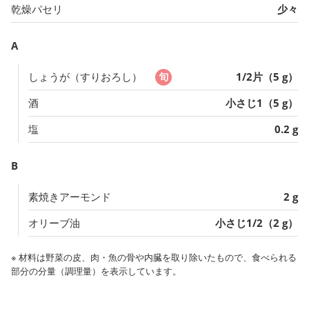
乾燥パセリ
少々
A
しょうが（すりおろし）
1/2片（5 g）
酒
小さじ1（5 g）
塩
0.2 g
B
素焼きアーモンド
2 g
オリーブ油
小さじ1/2（2 g）
※ 材料は野菜の皮、肉・魚の骨や内臓を取り除いたもので、食べられる
部分の分量（調理量）を表示しています。