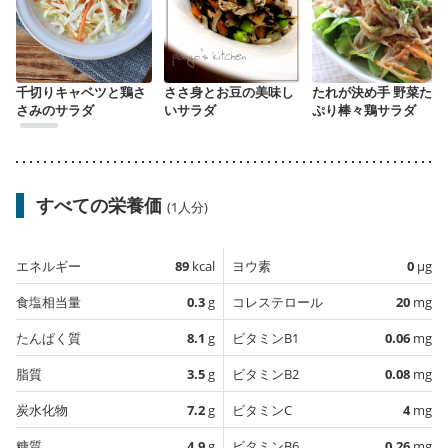
千切りキャベツと鶏さ
ささ身とお豆の美味し
たれが決め手 野菜たっ
さみのサラダ
いサラダ
ぷり棒々鶏サラダ
すべての栄養価
(1人分)
エネルギー
89
kcal
ヨウ素
0
µg
食塩相当量
0.3
g
コレステロール
20
mg
たんぱく質
8.1
g
ビタミンB1
0.06
mg
脂質
3.5
g
ビタミンB2
0.08
mg
炭水化物
7.2
g
ビタミンC
4
mg
糖質
4.9
g
ビタミンB6
0.26
mg