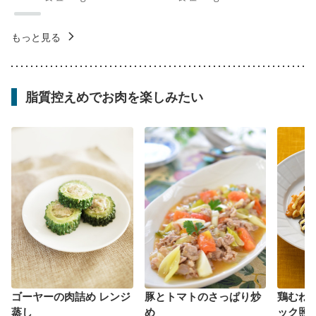
もっと見る
脂質控えめでお肉を楽しみたい
ゴーヤーの肉詰め レンジ
豚とトマトのさっぱり炒
鶏むね
蒸し
め
ック照