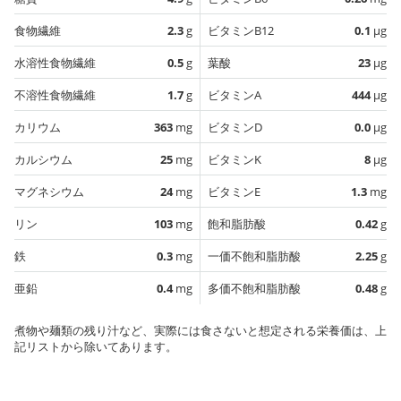
食物繊維
2.3
g
ビタミンB12
0.1
µg
水溶性食物繊維
0.5
g
葉酸
23
µg
不溶性食物繊維
1.7
g
ビタミンA
444
µg
カリウム
363
mg
ビタミンD
0.0
µg
カルシウム
25
mg
ビタミンK
8
µg
マグネシウム
24
mg
ビタミンE
1.3
mg
リン
103
mg
飽和脂肪酸
0.42
g
鉄
0.3
mg
一価不飽和脂肪酸
2.25
g
亜鉛
0.4
mg
多価不飽和脂肪酸
0.48
g
煮物や麺類の残り汁など、実際には食さないと想定される栄養価は、上
記リストから除いてあります。