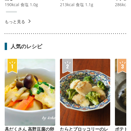
190
kcal
食塩
1.0
g
213
kcal
食塩
1.1
g
286
kcal
もっと見る
人気のレシピ
具だくさん 高野豆腐の卵
たらとブロッコリーのレ
ポテト