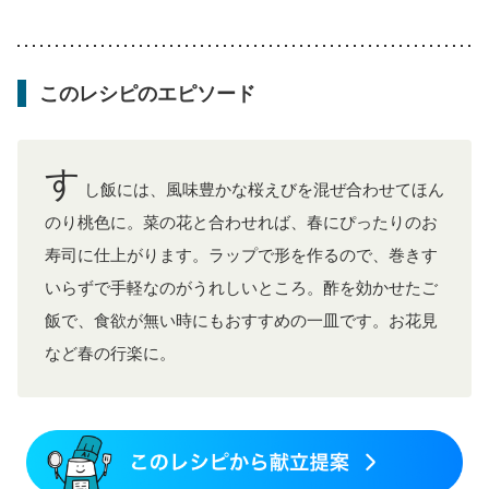
乳がん治療を終えた方・経過観察中の方など
妊娠中(初期)
妊婦健診・体重増加が気になる（初期）
妊婦健診・血圧が気になる（初期）
妊婦健診・血糖値が気になる（初期）
妊娠高血圧(中期)
このレシピのエピソード
妊娠糖尿病(初期)
産後（母乳）
産後（混合栄養）
産後（ミルク）
関節リウマチ
乾癬
フレイル（年齢に合わせた体作り）
貧血対策
ニキビ・肌荒れ
妊活中
更年期
す
し飯には、風味豊かな桜えびを混ぜ合わせてほん
のり桃色に。菜の花と合わせれば、春にぴったりのお
寿司に仕上がります。ラップで形を作るので、巻きす
いらずで手軽なのがうれしいところ。酢を効かせたご
飯で、食欲が無い時にもおすすめの一皿です。お花見
など春の行楽に。