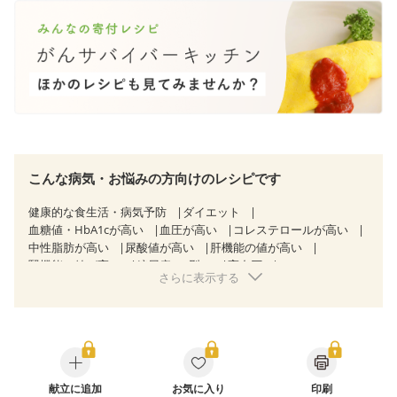
こんな病気・お悩みの方向けのレシピです
健康的な食生活・病気予防
ダイエット
血糖値・HbA1cが高い
血圧が高い
コレステロールが高い
中性脂肪が高い
尿酸値が高い
肝機能の値が高い
腎機能の値が高い
糖尿病（2型）
高血圧
さらに表示する
高尿酸血症（痛風）
胃ポリープ
胆石症
慢性膵炎（移行期・寛解期）
非アルコール性脂肪肝
痔
過敏性腸症候群（IBS）
睡眠時無呼吸症候群
糖尿病性腎症（第１期）
糖尿病性腎症（第２期）
CKD（ステージ１）
CKD（ステージ２）
乳がん（抗がん剤治療中）
乳がん（ホルモン療法中）
乳がん（放射線治療中）
献立に追加
お気に入り
印刷