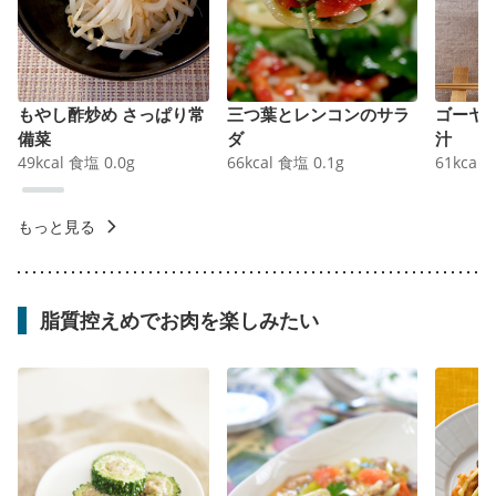
もやし酢炒め さっぱり常
三つ葉とレンコンのサラ
ゴーヤ
備菜
ダ
汁
49
kcal
食塩
0.0
g
66
kcal
食塩
0.1
g
61
kcal
もっと見る
脂質控えめでお肉を楽しみたい