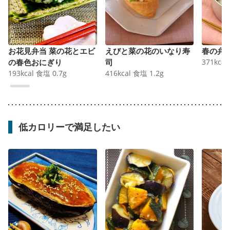
お花見弁当 菜の花とエビ
えびと菜の花のいなり寿
春の弁
の春色おにぎり
司
371
kcal
193
kcal
食塩
0.7
g
416
kcal
食塩
1.2
g
低カロリーで満足したい