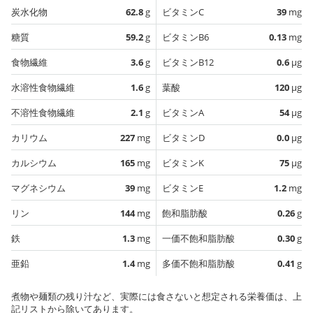
炭水化物
62.8
g
ビタミンC
39
mg
糖質
59.2
g
ビタミンB6
0.13
mg
食物繊維
3.6
g
ビタミンB12
0.6
µg
水溶性食物繊維
1.6
g
葉酸
120
µg
不溶性食物繊維
2.1
g
ビタミンA
54
µg
カリウム
227
mg
ビタミンD
0.0
µg
カルシウム
165
mg
ビタミンK
75
µg
マグネシウム
39
mg
ビタミンE
1.2
mg
リン
144
mg
飽和脂肪酸
0.26
g
鉄
1.3
mg
一価不飽和脂肪酸
0.30
g
亜鉛
1.4
mg
多価不飽和脂肪酸
0.41
g
煮物や麺類の残り汁など、実際には食さないと想定される栄養価は、上
記リストから除いてあります。