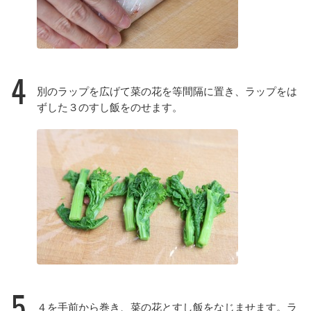
4
別のラップを広げて菜の花を等間隔に置き、ラップをは
ずした３のすし飯をのせます。
5
４を手前から巻き、菜の花とすし飯をなじませます。ラ