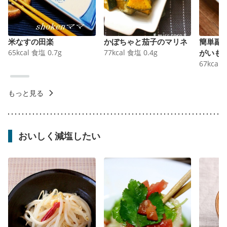
米なすの田楽
かぼちゃと茄子のマリネ
簡単副
65
kcal
食塩
0.7
g
77
kcal
食塩
0.4
g
がいも
67
kcal
もっと見る
おいしく減塩したい