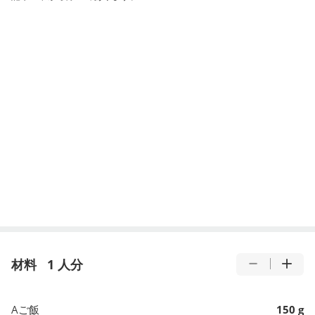
材料
1 人分
Aご飯
150 g