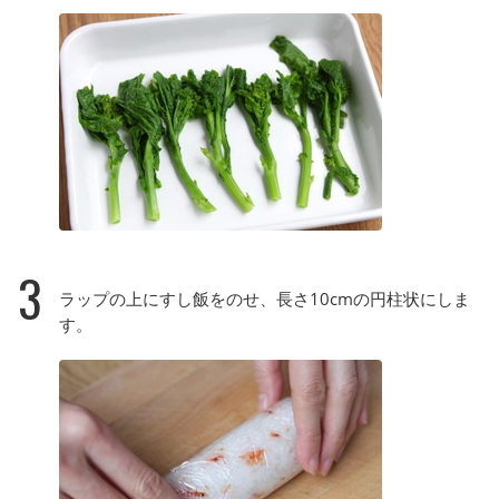
3
ラップの上にすし飯をのせ、長さ10cmの円柱状にしま
す。