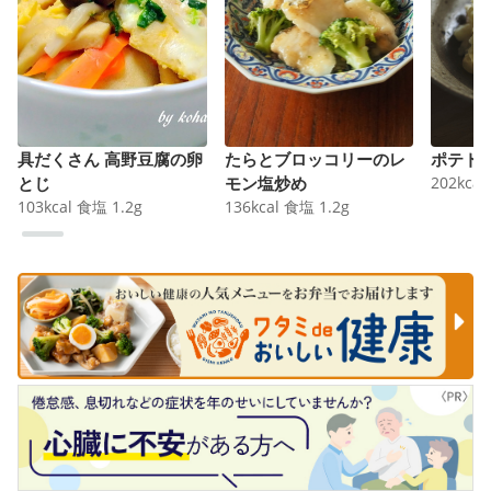
具だくさん 高野豆腐の卵
たらとブロッコリーのレ
ポテト
とじ
モン塩炒め
202
kcal
103
kcal
食塩
1.2
g
136
kcal
食塩
1.2
g