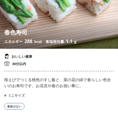
春色寿司
288
1.1
エネルギー
kcal
食塩相当量
g
おいしい健康
30分以内
桜えびでつくる桃色のすし飯と、菜の花の緑で春らしい色合
いのお寿司です。お花見や春のお祝い事に。
ミニサイズ
食欲がない