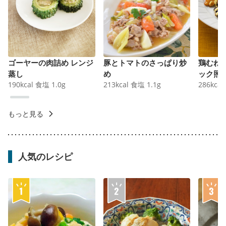
ゴーヤーの肉詰め レンジ
豚とトマトのさっぱり炒
鶏むね
蒸し
め
ック照
190
kcal
食塩
1.0
g
213
kcal
食塩
1.1
g
286
kcal
もっと見る
人気のレシピ