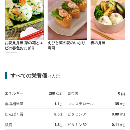
お花見弁当 菜の花とエ
えびと菜の花のいなり
春の弁当
ビの春色おにぎり
寿司
すべての栄養価
(1人分)
エネルギー
288
kcal
ヨウ素
0
µg
食塩相当量
1.1
g
コレステロール
35
mg
たんぱく質
8.5
g
ビタミンB1
0.09
mg
脂質
1.3
g
ビタミンB2
0.11
mg