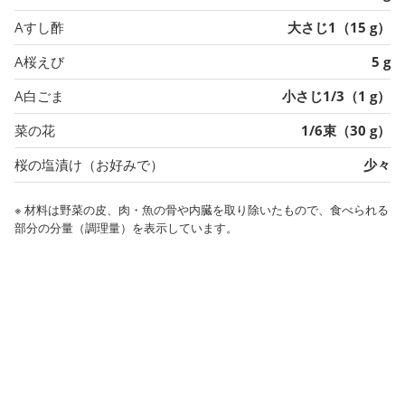
Aすし酢
大さじ1（15 g）
A桜えび
5 g
A白ごま
小さじ1/3（1 g）
菜の花
1/6束（30 g）
桜の塩漬け（お好みで）
少々
※ 材料は野菜の皮、肉・魚の骨や内臓を取り除いたもので、食べられる
部分の分量（調理量）を表示しています。