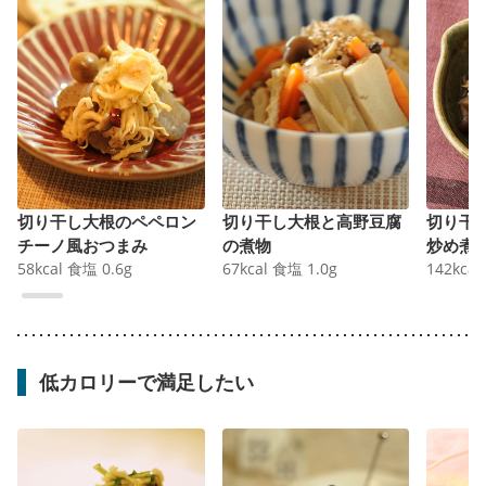
切り干し大根のペペロン
切り干し大根と高野豆腐
切り干
チーノ風おつまみ
の煮物
炒め煮
58
kcal
食塩
0.6
g
67
kcal
食塩
1.0
g
142
kcal
低カロリーで満足したい