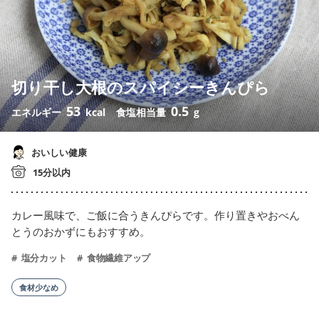
切り干し大根のスパイシーきんぴら
53
0.5
エネルギー
kcal
食塩相当量
g
おいしい健康
15分以内
カレー風味で、ご飯に合うきんぴらです。作り置きやおべん
とうのおかずにもおすすめ。
塩分カット
食物繊維アップ
食材少なめ