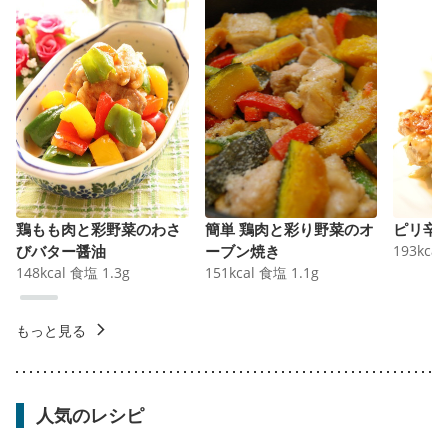
鶏もも肉と彩野菜のわさ
簡単 鶏肉と彩り野菜のオ
ピリ辛
びバター醤油
ーブン焼き
193
kcal
148
kcal
食塩
1.3
g
151
kcal
食塩
1.1
g
もっと見る
人気のレシピ