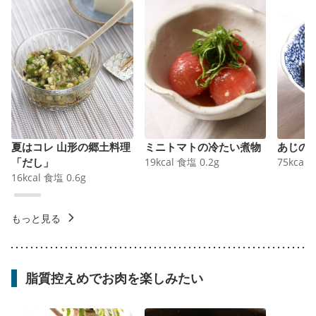
夏はコレ 山形の郷土料理
ミニトマトの冷たい煮物
あじの
「だし」
19
kcal
食塩
0.2
g
75
kcal
16
kcal
食塩
0.6
g
もっと見る
脂質控えめでお肉を楽しみたい