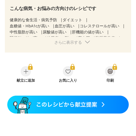
こんな病気・お悩みの方向けのレシピです
健康的な食生活・病気予防
ダイエット
血糖値・HbA1cが高い
血圧が高い
コレステロールが高い
中性脂肪が高い
尿酸値が高い
肝機能の値が高い
腎機能の値が高い
糖尿病（2型）
高血圧
脂質異常症
さらに表示する
高尿酸血症（痛風）
狭心症
心筋梗塞
心臓弁膜症
心不全
胃ポリープ
胆石症
非アルコール性脂肪肝
慢性便秘症
過敏性腸症候群（IBS）
睡眠時無呼吸症候群
糖尿病性腎症（第１期）
糖尿病性腎症（第２期）
糖尿病性腎症（第３期）
CKD（ステージ１）
CKD（ステージ２）
CKD（ステージ３a）
乳がん（抗がん剤治療中）
献立に追加
お気に入り
乳がん（ホルモン療法中）
印刷
乳がん（放射線治療中）
乳がん治療を終えた方・経過観察中の方など
産後（ミルク）
骨折
骨粗しょう症
関節リウマチ
乾癬
フレイル（年齢に合わせた体作り）
低栄養予防
貧血対策
ニキビ・肌荒れ
妊活中
更年期