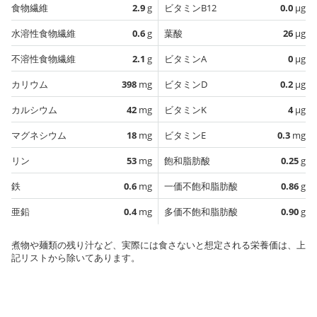
食物繊維
2.9
g
ビタミンB12
0.0
µg
水溶性食物繊維
0.6
g
葉酸
26
µg
不溶性食物繊維
2.1
g
ビタミンA
0
µg
カリウム
398
mg
ビタミンD
0.2
µg
カルシウム
42
mg
ビタミンK
4
µg
マグネシウム
18
mg
ビタミンE
0.3
mg
リン
53
mg
飽和脂肪酸
0.25
g
鉄
0.6
mg
一価不飽和脂肪酸
0.86
g
亜鉛
0.4
mg
多価不飽和脂肪酸
0.90
g
煮物や麺類の残り汁など、実際には食さないと想定される栄養価は、上
記リストから除いてあります。