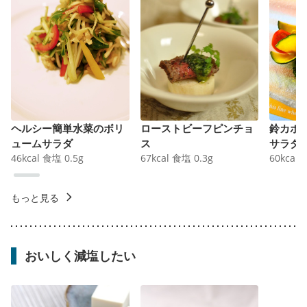
ヘルシー簡単水菜のボリ
ローストビーフピンチョ
鈴カボ
ュームサラダ
ス
サラダ
46
kcal
食塩
0.5
g
67
kcal
食塩
0.3
g
60
kcal
もっと見る
おいしく減塩したい