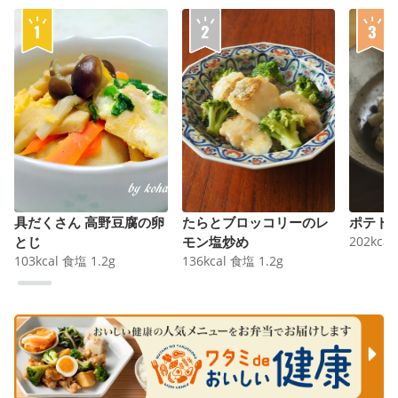
具だくさん 高野豆腐の卵
たらとブロッコリーのレ
ポテト
とじ
モン塩炒め
202
kcal
103
kcal
食塩
1.2
g
136
kcal
食塩
1.2
g