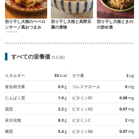
切り干し大根のペペロ
切り干し大根と高野豆
切り干し大根ときのこ
ンチーノ風おつまみ
腐の煮物
の炒め煮
すべての栄養価
(1人分)
エネルギー
53
kcal
ヨウ素
2
µg
食塩相当量
0.5
g
コレステロール
0
mg
たんぱく質
1.9
g
ビタミンB1
0.08
mg
脂質
2.3
g
ビタミンB2
0.07
mg
炭水化物
8.3
g
ビタミンC
2
mg
糖質
5.4
g
ビタミンB6
0.07
mg