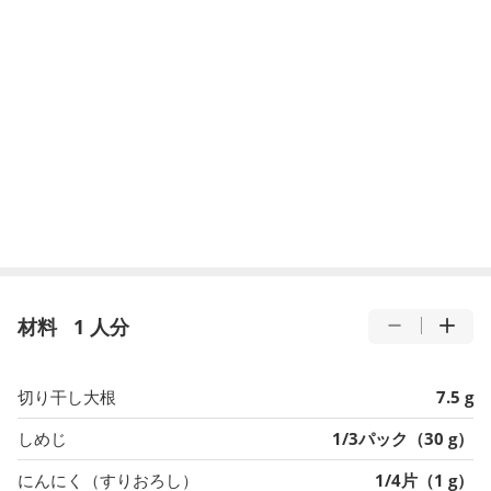
材料
1 人分
切り干し大根
7.5 g
しめじ
1/3パック（30 g）
にんにく（すりおろし）
1/4片（1 g）