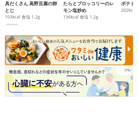
具だくさん 高野豆腐の卵
たらとブロッコリーのレ
ポテト
とじ
モン塩炒め
202
kcal
103
kcal
食塩
1.2
g
136
kcal
食塩
1.2
g