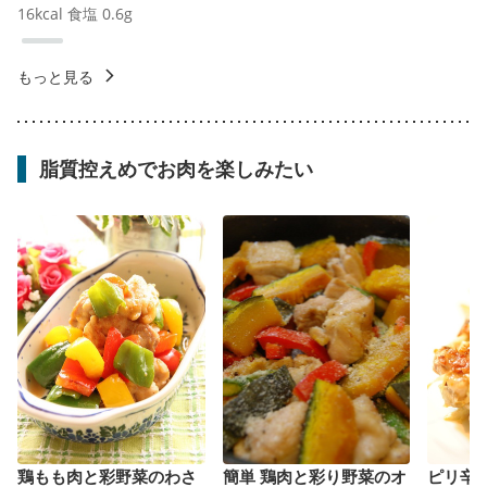
16
kcal
食塩
0.6
g
もっと見る
脂質控えめでお肉を楽しみたい
鶏もも肉と彩野菜のわさ
簡単 鶏肉と彩り野菜のオ
ピリ辛