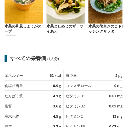
水菜の和風しょうがス
水菜としめじのザーサ
水菜の簡単きのこドレ
ープ
イあえ
ッシングサラダ
すべての栄養価
(1人分)
エネルギー
62
kcal
ヨウ素
2
µg
食塩相当量
0.9
g
コレステロール
0
mg
たんぱく質
4.1
g
ビタミンB1
0.07
mg
脂質
3.6
g
ビタミンB2
0.09
mg
炭水化物
4.5
g
ビタミンC
13
mg
糖質
2.7
g
ビタミンB6
0.07
mg