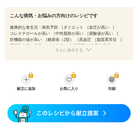
こんな病気・お悩みの方向けのレシピです
健康的な食生活・病気予防
ダイエット
血圧が高い
コレステロールが高い
中性脂肪が高い
尿酸値が高い
肝機能の値が高い
糖尿病（2型）
高血圧
脂質異常症
高尿酸血症（痛風）
狭心症
心筋梗塞
心臓弁膜症
さらに表示する
心不全
胆石症
非アルコール性脂肪肝
慢性便秘症
過敏性腸症候群（IBS）
睡眠時無呼吸症候群
糖尿病性腎症（第１期）
糖尿病性腎症（第２期）
CKD（ステージ３a）
乳がん（抗がん剤治療中）
乳がん（ホルモン療法中）
乳がん（放射線治療中）
乳がん治療を終えた方・経過観察中の方など
飲み込みにくい
献立に追加
食欲がない
お気に入り
妊娠中(初期)
印刷
妊婦健診・体重増加が気になる（初期）
妊婦健診・血圧が気になる（初期）
妊婦健診・血糖値が気になる（初期）
妊娠高血圧(中期)
妊娠糖尿病(初期)
産後（母乳）
産後（混合栄養）
産後（ミルク）
骨折
骨粗しょう症
関節リウマチ
乾癬
フレイル（年齢に合わせた体作り）
低栄養予防
貧血対策
ニキビ・肌荒れ
妊活中
更年期