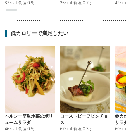
37
kcal
食塩
0.9
g
26
kcal
食塩
0.7
g
42
kcal
低カロリーで満足したい
ヘルシー簡単水菜のボリ
ローストビーフピンチョ
鈴カボ
ュームサラダ
ス
サラダ
46
kcal
食塩
0.5
g
67
kcal
食塩
0.3
g
60
kcal