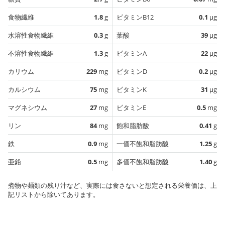
食物繊維
1.8
g
ビタミンB12
0.1
µg
水溶性食物繊維
0.3
g
葉酸
39
µg
不溶性食物繊維
1.3
g
ビタミンA
22
µg
カリウム
229
mg
ビタミンD
0.2
µg
カルシウム
75
mg
ビタミンK
31
µg
マグネシウム
27
mg
ビタミンE
0.5
mg
リン
84
mg
飽和脂肪酸
0.41
g
鉄
0.9
mg
一価不飽和脂肪酸
1.25
g
亜鉛
0.5
mg
多価不飽和脂肪酸
1.40
g
煮物や麺類の残り汁など、実際には食さないと想定される栄養価は、上
記リストから除いてあります。