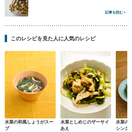
記事を読む >
このレシピを見た人に人気のレシピ
水菜の和風しょうがスー
水菜としめじのザーサイ
水菜の
プ
あえ
シング