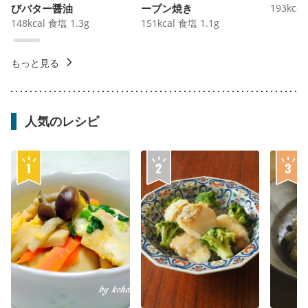
びバター醤油
ーブン焼き
193
kcal
148
kcal
食塩
1.3
g
151
kcal
食塩
1.1
g
もっと見る
人気のレシピ