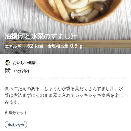
油揚げと水菜のすまし汁
62
0.9
エネルギー
kcal
食塩相当量
g
おいしい健康
15分以内
食べごたえのある、しょうがが香る具だくさんすまし汁。水
菜は煮込まずにそのまま器に入れてシャキシャキ食感を楽し
みます。
塩分カット
食材少なめ