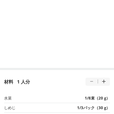
材料
1 人分
水菜
1/8束（20 g）
しめじ
1/3パック（30 g）