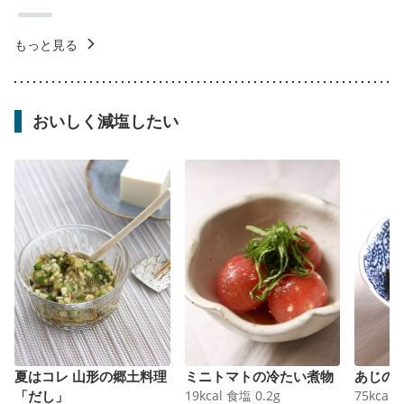
もっと見る
おいしく減塩したい
夏はコレ 山形の郷土料理
ミニトマトの冷たい煮物
あじの
「だし」
19
kcal
食塩
0.2
g
75
kcal