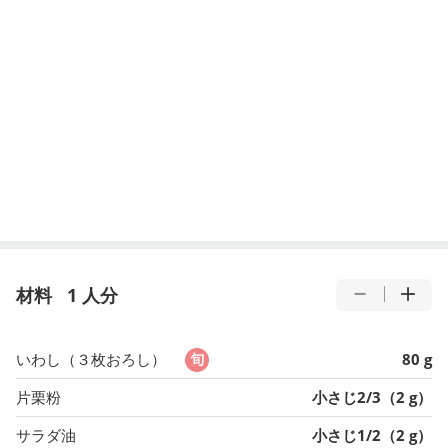
材料
1 人分
いわし（３枚おろし）
80 g
片栗粉
小さじ2/3（2 g）
サラダ油
小さじ1/2（2 g）