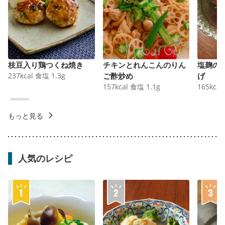
枝豆入り鶏つくね焼き
チキンとれんこんのりん
塩麹の
237
kcal
食塩
1.3
g
ご酢炒め
げ
157
kcal
食塩
1.1
g
165
kcal
もっと見る
人気のレシピ