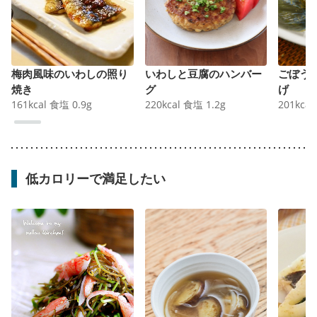
梅肉風味のいわしの照り
いわしと豆腐のハンバー
ごぼう
焼き
グ
げ
161
kcal
食塩
0.9
g
220
kcal
食塩
1.2
g
201
kcal
低カロリーで満足したい