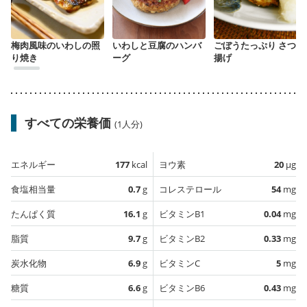
梅肉風味のいわしの照
いわしと豆腐のハンバ
ごぼうたっぷり さつま
り焼き
ーグ
揚げ
すべての栄養価
(1人分)
エネルギー
177
kcal
ヨウ素
20
µg
食塩相当量
0.7
g
コレステロール
54
mg
たんぱく質
16.1
g
ビタミンB1
0.04
mg
脂質
9.7
g
ビタミンB2
0.33
mg
炭水化物
6.9
g
ビタミンC
5
mg
糖質
6.6
g
ビタミンB6
0.43
mg