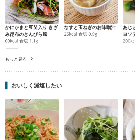
かにかまと豆苗入り きざ
なすと玉ねぎのお味噌汁
あじと
み昆布のきんぴら風
25
kcal
食塩
0.9
g
ヨソテ
69
kcal
食塩
1.1
g
200
kcal
もっと見る
おいしく減塩したい