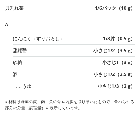
貝割れ菜
1/6パック（10 g）
A
にんにく（すりおろし）
1/8片（0.5 g）
甜麺醤
小さじ1/2（3.5 g）
砂糖
小さじ1（3 g）
酒
小さじ1/2（2.5 g）
しょうゆ
小さじ1/3（2 g）
※ 材料は野菜の皮、肉・魚の骨や内臓を取り除いたもので、食べられる
部分の分量（調理量）を表示しています。