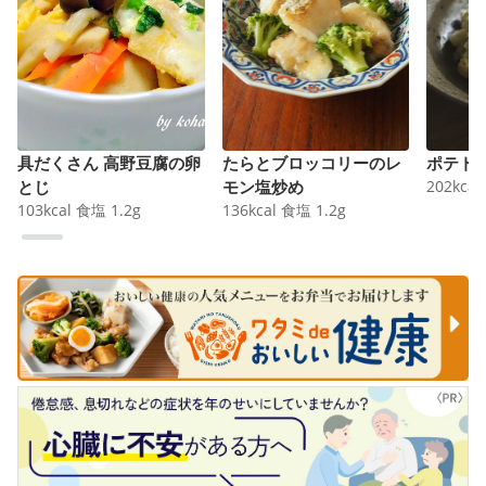
具だくさん 高野豆腐の卵
たらとブロッコリーのレ
ポテト
とじ
モン塩炒め
202
kcal
103
kcal
食塩
1.2
g
136
kcal
食塩
1.2
g