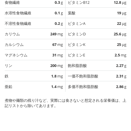
食物繊維
0.3
g
ビタミンB12
12.8
µg
水溶性食物繊維
0.1
g
葉酸
19
µg
不溶性食物繊維
0.2
g
ビタミンA
22
µg
カリウム
249
mg
ビタミンD
25.6
µg
カルシウム
67
mg
ビタミンK
25
µg
マグネシウム
31
mg
ビタミンE
2.5
mg
リン
200
mg
飽和脂肪酸
2.27
g
鉄
1.8
mg
一価不飽和脂肪酸
2.31
g
亜鉛
1.4
mg
多価不飽和脂肪酸
2.86
g
煮物や麺類の残り汁など、実際には食さないと想定される栄養価は、上
記リストから除いてあります。