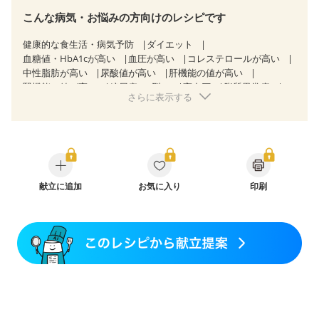
こんな病気・お悩みの方向けのレシピです
健康的な食生活・病気予防
ダイエット
血糖値・HbA1cが高い
血圧が高い
コレステロールが高い
中性脂肪が高い
尿酸値が高い
肝機能の値が高い
腎機能の値が高い
糖尿病（2型）
高血圧
脂質異常症
さらに表示する
高尿酸血症（痛風）
狭心症
心筋梗塞
心臓弁膜症
心不全
胃ポリープ
逆流性食道炎
胆石症
慢性膵炎（移行期・寛解期）
痔
過敏性腸症候群（IBS）
糖尿病性腎症（第３期）
CKD（ステージ１）
CKD（ステージ２）
CKD（ステージ３a）
乳がん（抗がん剤治療中）
乳がん（ホルモン療法中）
乳がん（放射線治療中）
献立に追加
お気に入り
印刷
乳がん治療を終えた方・経過観察中の方など
飲み込みにくい
妊娠中(初期)
妊婦健診・体重増加が気になる（初期）
妊婦健診・血圧が気になる（初期）
妊婦健診・血糖値が気になる（初期）
妊娠高血圧(中期)
妊娠糖尿病(初期)
産後（母乳）
産後（混合栄養）
産後（ミルク）
骨折
骨粗しょう症
関節リウマチ
乾癬
フレイル（年齢に合わせた体作り）
低栄養予防
貧血対策
ニキビ・肌荒れ
妊活中
更年期