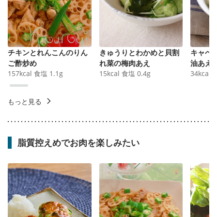
チキンとれんこんのりん
きゅうりとわかめと貝割
キャベ
ご酢炒め
れ菜の梅肉あえ
油あえ
157
kcal
食塩
1.1
g
15
kcal
食塩
0.4
g
34
kcal
もっと見る
脂質控えめでお肉を楽しみたい