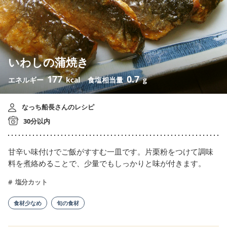
いわしの蒲焼き
177
0.7
エネルギー
kcal
食塩相当量
g
なっち船長さんのレシピ
30分以内
甘辛い味付けでご飯がすすむ一皿です。片栗粉をつけて調味
料を煮絡めることで、少量でもしっかりと味が付きます。
塩分カット
食材少なめ
旬の食材