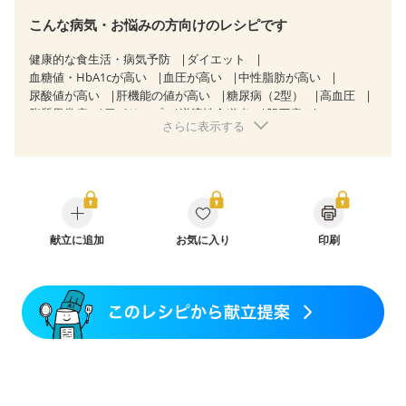
こんな病気・お悩みの方向けのレシピです
健康的な食生活・病気予防
ダイエット
血糖値・HbA1cが高い
血圧が高い
中性脂肪が高い
尿酸値が高い
肝機能の値が高い
糖尿病（2型）
高血圧
脂質異常症
胃ポリープ
逆流性食道炎
胆石症
さらに表示する
慢性膵炎（移行期・寛解期）
慢性便秘症
過敏性腸症候群（IBS）
糖尿病性腎症（第３期）
CKD（ステージ３a）
CKD（ステージ３b）
透析
乳がん（抗がん剤治療中）
乳がん（ホルモン療法中）
乳がん（放射線治療中）
乳がん治療を終えた方・経過観察中の方など
飲み込みにくい
献立に追加
食欲がない
お気に入り
消化不良
妊娠中(初期)
印刷
妊婦健診・体重増加が気になる（初期）
妊婦健診・血圧が気になる（初期）
妊婦健診・血糖値が気になる（初期）
妊娠高血圧(中期)
妊娠糖尿病(初期)
産後（母乳）
産後（混合栄養）
産後（ミルク）
骨折
骨粗しょう症
関節リウマチ
フレイル（年齢に合わせた体作り）
低栄養予防
貧血対策
ニキビ・肌荒れ
妊活中
更年期