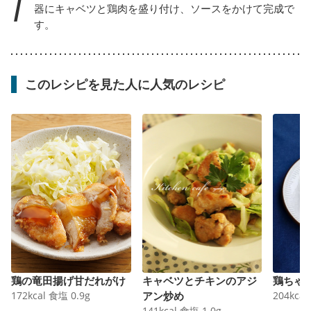
7
器にキャベツと鶏肉を盛り付け、ソースをかけて完成で
す。
このレシピを見た人に人気のレシピ
鶏の竜田揚げ甘だれがけ
キャベツとチキンのアジ
鶏ちゃ
172
kcal
食塩
0.9
g
アン炒め
204
kcal
141
kcal
食塩
1.0
g