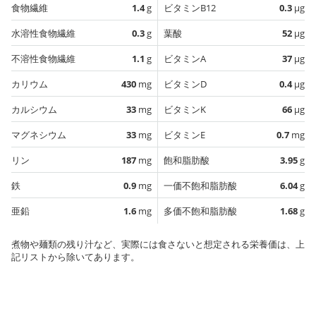
食物繊維
1.4
g
ビタミンB12
0.3
µg
水溶性食物繊維
0.3
g
葉酸
52
µg
不溶性食物繊維
1.1
g
ビタミンA
37
µg
カリウム
430
mg
ビタミンD
0.4
µg
カルシウム
33
mg
ビタミンK
66
µg
マグネシウム
33
mg
ビタミンE
0.7
mg
リン
187
mg
飽和脂肪酸
3.95
g
鉄
0.9
mg
一価不飽和脂肪酸
6.04
g
亜鉛
1.6
mg
多価不飽和脂肪酸
1.68
g
煮物や麺類の残り汁など、実際には食さないと想定される栄養価は、上
記リストから除いてあります。