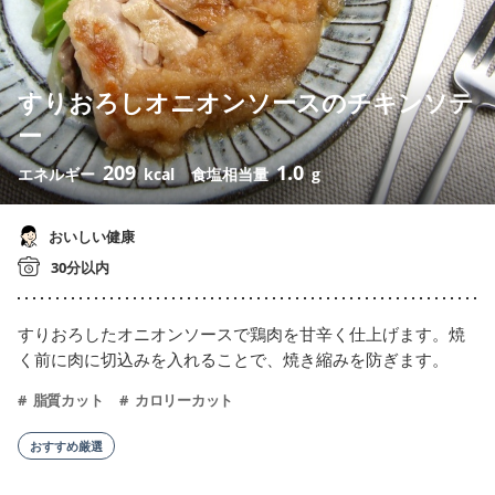
すりおろしオニオンソースのチキンソテ
ー
209
1.0
エネルギー
kcal
食塩相当量
g
おいしい健康
30分以内
すりおろしたオニオンソースで鶏肉を甘辛く仕上げます。焼
く前に肉に切込みを入れることで、焼き縮みを防ぎます。
脂質カット
カロリーカット
おすすめ厳選