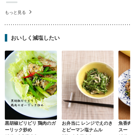
もっと見る
おいしく減塩したい
黒胡椒ビリビリ 鶏肉のガ
お弁当に レンジでえのき
魚香肉
ーリック炒め
とピーマン塩ナムル
スー