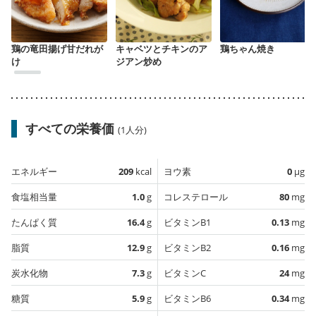
鶏の竜田揚げ甘だれが
キャベツとチキンのア
鶏ちゃん焼き
け
ジアン炒め
すべての栄養価
(1人分)
エネルギー
209
kcal
ヨウ素
0
µg
食塩相当量
1.0
g
コレステロール
80
mg
たんぱく質
16.4
g
ビタミンB1
0.13
mg
脂質
12.9
g
ビタミンB2
0.16
mg
炭水化物
7.3
g
ビタミンC
24
mg
糖質
5.9
g
ビタミンB6
0.34
mg