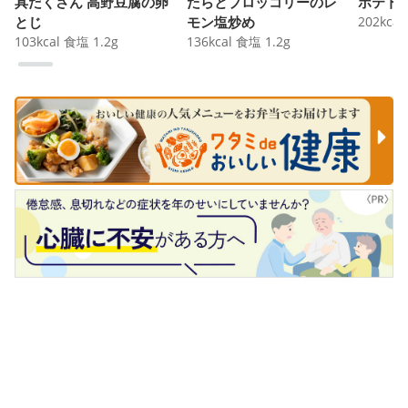
具だくさん 高野豆腐の卵
たらとブロッコリーのレ
ポテト
とじ
モン塩炒め
202
kcal
103
kcal
食塩
1.2
g
136
kcal
食塩
1.2
g