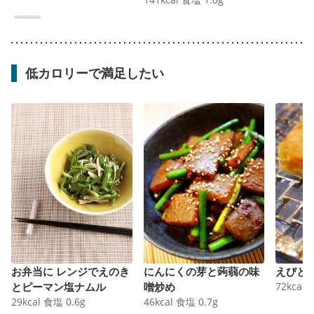
低カロリーで満足したい
お弁当に レンジでえのき
にんにくの芽と蒟蒻の味
えびと
とピーマン塩ナムル
噌炒め
72
kcal
29
kcal
食塩
0.6
g
46
kcal
食塩
0.7
g