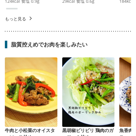
124
kcal
食塩
0.9
g
29
kcal
食塩
0.6
g
184
kcal
もっと見る
脂質控えめでお肉を楽しみたい
牛肉と小松菜のオイスタ
黒胡椒ビリビリ 鶏肉のガ
魚香肉