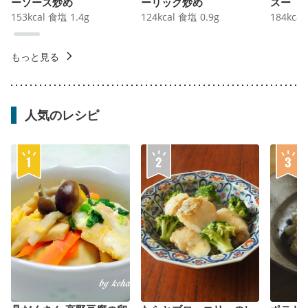
ーソース炒め
ーリック炒め
スー
153
kcal
食塩
1.4
g
124
kcal
食塩
0.9
g
184
kcal
もっと見る
人気のレシピ