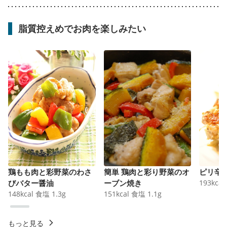
脂質控えめでお肉を楽しみたい
鶏もも肉と彩野菜のわさ
簡単 鶏肉と彩り野菜のオ
ピリ辛
びバター醤油
ーブン焼き
193
kcal
148
kcal
食塩
1.3
g
151
kcal
食塩
1.1
g
もっと見る