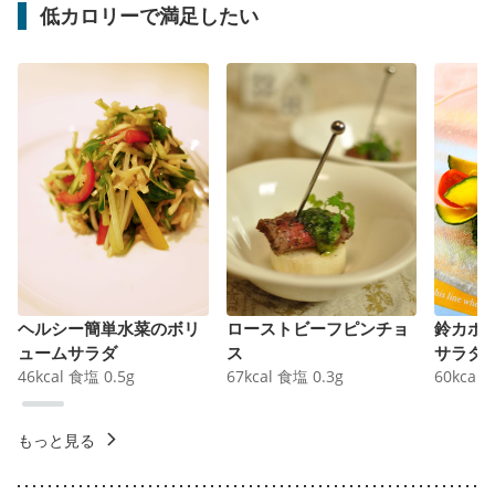
低カロリーで満足したい
ヘルシー簡単水菜のボリ
ローストビーフピンチョ
鈴カボ
ュームサラダ
ス
サラダ
46
kcal
食塩
0.5
g
67
kcal
食塩
0.3
g
60
kcal
もっと見る