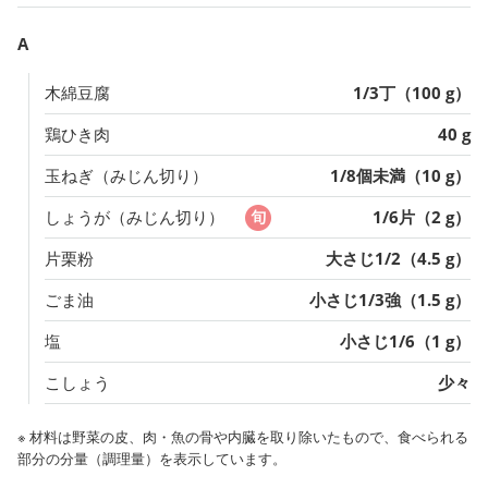
A
木綿豆腐
1/3丁（100 g）
鶏ひき肉
40 g
玉ねぎ（みじん切り）
1/8個未満（10 g）
しょうが（みじん切り）
1/6片（2 g）
片栗粉
大さじ1/2（4.5 g）
ごま油
小さじ1/3強（1.5 g）
塩
小さじ1/6（1 g）
こしょう
少々
※ 材料は野菜の皮、肉・魚の骨や内臓を取り除いたもので、食べられる
部分の分量（調理量）を表示しています。