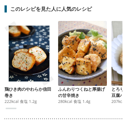
このレシピを見た人に人気のレシピ
鶏ひき肉のやわらか信田
ふんわりつくねと厚揚げ
とろり
巻き
の甘辛焼き
豆腐ハ
222
kcal
食塩
1.2
g
280
kcal
食塩
1.4
g
207
kcal