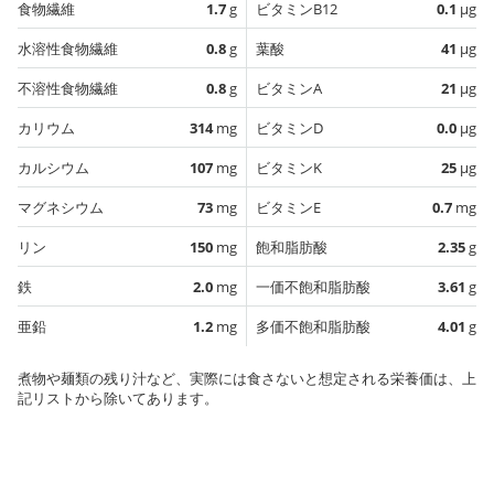
食物繊維
1.7
g
ビタミンB12
0.1
µg
水溶性食物繊維
0.8
g
葉酸
41
µg
不溶性食物繊維
0.8
g
ビタミンA
21
µg
カリウム
314
mg
ビタミンD
0.0
µg
カルシウム
107
mg
ビタミンK
25
µg
マグネシウム
73
mg
ビタミンE
0.7
mg
リン
150
mg
飽和脂肪酸
2.35
g
鉄
2.0
mg
一価不飽和脂肪酸
3.61
g
亜鉛
1.2
mg
多価不飽和脂肪酸
4.01
g
煮物や麺類の残り汁など、実際には食さないと想定される栄養価は、上
記リストから除いてあります。