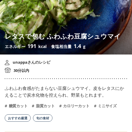
レタスで包む ふわふわ豆腐シュウマイ
191
1.4
エネルギー
kcal
食塩相当量
g
unappaさんのレシピ
30分以内
ふわふわ食感がたまらない豆腐シュウマイ。皮をレタスにか
えることで炭水化物を控えられ、野菜もとれます。
糖質カット
脂質カット
カロリーカット
ミニサイズ
おすすめ厳選
旬の食材