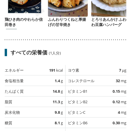
鶏ひき肉のやわらか信
ふんわりつくねと厚揚
とろりあんかけ ふわふ
田巻き
げの甘辛焼き
わ豆腐ハンバーグ
すべての栄養価
(1人分)
エネルギー
191
kcal
ヨウ素
7
µg
食塩相当量
1.4
g
コレステロール
32
mg
たんぱく質
14.8
g
ビタミンB1
0.15
mg
脂質
11.3
g
ビタミンB2
0.12
mg
炭水化物
9.8
g
ビタミンC
4
mg
糖質
8.1
g
ビタミンB6
0.30
mg