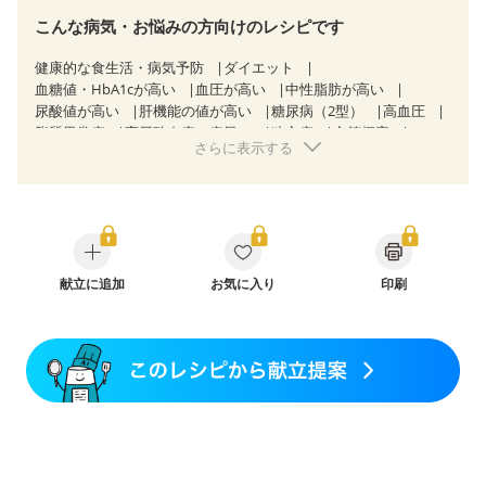
こんな病気・お悩みの方向けのレシピです
健康的な食生活・病気予防
ダイエット
血糖値・HbA1cが高い
血圧が高い
中性脂肪が高い
尿酸値が高い
肝機能の値が高い
糖尿病（2型）
高血圧
脂質異常症
高尿酸血症（痛風）
狭心症
心筋梗塞
さらに表示する
心臓弁膜症
心不全
胃ポリープ
逆流性食道炎
胆石症
慢性膵炎（移行期・寛解期）
痔
慢性便秘症
潰瘍性大腸炎（寛解期）
過敏性腸症候群（IBS）
睡眠時無呼吸症候群
糖尿病性腎症（第３期）
CKD（ステージ３a）
CKD（ステージ３b）
乳がん（抗がん剤治療中）
乳がん（ホルモン療法中）
乳がん（放射線治療中）
献立に追加
お気に入り
印刷
乳がん治療を終えた方・経過観察中の方など
胃がん（抗がん剤治療中）
胃がん治療を終えた方・経過観察中の方
大腸がん治療を終えた方・経過観察中の方
大腸がん（抗がん剤治療中）
大腸がん（放射線治療中）
妊娠中(初期)
妊婦健診・体重増加が気になる（初期）
妊婦健診・血圧が気になる（初期）
妊婦健診・血糖値が気になる（初期）
妊娠高血圧(中期)
妊娠糖尿病(初期)
産後（母乳）
産後（混合栄養）