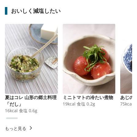
おいしく減塩したい
夏はコレ 山形の郷土料理
ミニトマトの冷たい煮物
あじの
「だし」
19
kcal
食塩
0.2
g
75
kcal
16
kcal
食塩
0.6
g
もっと見る