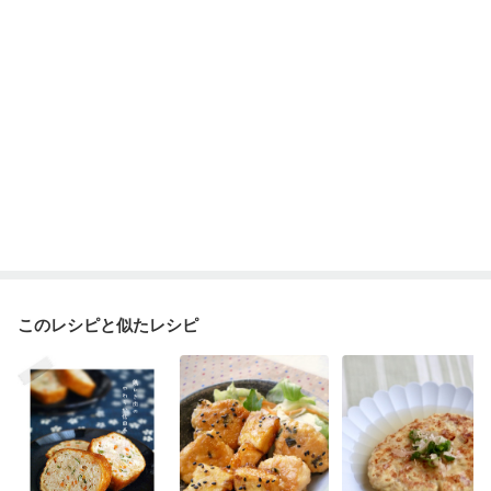
産後（ミルク）
骨折
関節リウマチ
乾癬
フレイル（年齢に合わせた体作り）
貧血対策
ニキビ・肌荒れ
妊活中
更年期
このレシピと似たレシピ