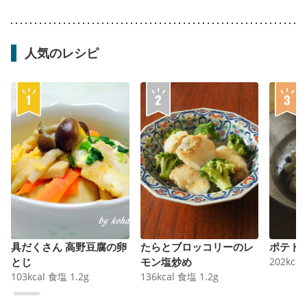
人気のレシピ
具だくさん 高野豆腐の卵
たらとブロッコリーのレ
ポテト
とじ
モン塩炒め
202
kcal
103
kcal
食塩
1.2
g
136
kcal
食塩
1.2
g