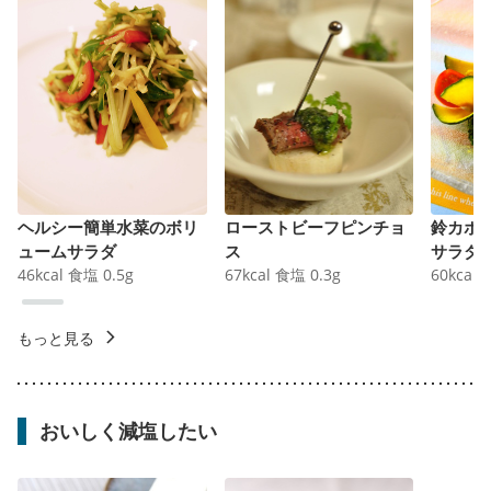
ヘルシー簡単水菜のボリ
ローストビーフピンチョ
鈴カボ
ュームサラダ
ス
サラダ
46
kcal
食塩
0.5
g
67
kcal
食塩
0.3
g
60
kcal
もっと見る
おいしく減塩したい