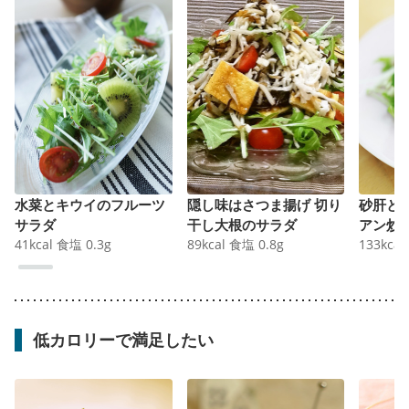
水菜とキウイのフルーツ
隠し味はさつま揚げ 切り
砂肝と
サラダ
干し大根のサラダ
アン炒
41
kcal
食塩
0.3
g
89
kcal
食塩
0.8
g
133
kcal
低カロリーで満足したい