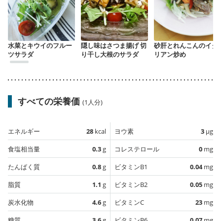
水菜とキウイのフルー
隠し味はさつま揚げ 切
砂肝とれんこんのイタ
ツサラダ
り干し大根のサラダ
リアン炒め
すべての栄養価
(1人分)
エネルギー
28
kcal
ヨウ素
3
µg
食塩相当量
0.3
g
コレステロール
0
mg
たんぱく質
0.8
g
ビタミンB1
0.04
mg
脂質
1.1
g
ビタミンB2
0.05
mg
炭水化物
4.6
g
ビタミンC
23
mg
糖質
3.6
g
ビタミンB6
0.07
mg