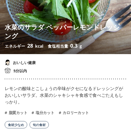
水菜のサラダ ペッパーレモンドレッシ
ング
28
0.3
エネルギー
kcal
食塩相当量
g
おいしい健康
5分以内
レモンの酸味とこしょうの辛味がクセになるドレッシングが
おいしいサラダ。水菜のシャキシャキ食感で食べごたえもし
っかり。
脂質カット
塩分カット
カロリーカット
食材少なめ
旬の食材