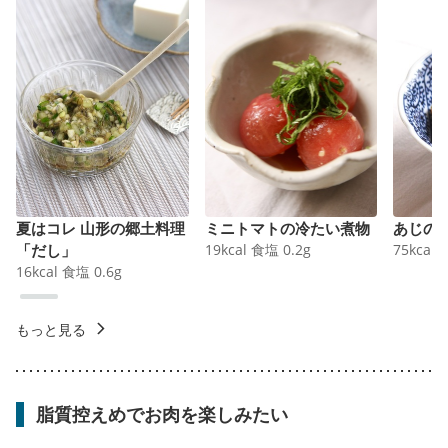
夏はコレ 山形の郷土料理
ミニトマトの冷たい煮物
あじの
「だし」
19
kcal
食塩
0.2
g
75
kcal
16
kcal
食塩
0.6
g
もっと見る
脂質控えめでお肉を楽しみたい