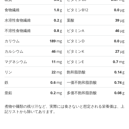
食物繊維
1.0
g
ビタミンB12
0.0
µg
水溶性食物繊維
0.2
g
葉酸
39
µg
不溶性食物繊維
0.8
g
ビタミンA
46
µg
カリウム
189
mg
ビタミンD
0.0
µg
カルシウム
46
mg
ビタミンK
27
µg
マグネシウム
11
mg
ビタミンE
0.7
mg
リン
22
mg
飽和脂肪酸
0.14
g
鉄
0.6
mg
一価不飽和脂肪酸
0.74
g
亜鉛
0.2
mg
多価不飽和脂肪酸
0.08
g
煮物や麺類の残り汁など、実際には食さないと想定される栄養価は、上
記リストから除いてあります。