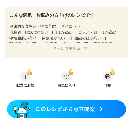
こんな病気・お悩みの方向けのレシピです
健康的な食生活・病気予防
ダイエット
血糖値・HbA1cが高い
血圧が高い
コレステロールが高い
中性脂肪が高い
尿酸値が高い
肝機能の値が高い
腎機能の値が高い
糖尿病（2型）
高血圧
脂質異常症
さらに表示する
高尿酸血症（痛風）
狭心症
心筋梗塞
心臓弁膜症
心不全
胃ポリープ
逆流性食道炎
胆石症
慢性膵炎（移行期・寛解期）
過敏性腸症候群（IBS）
糖尿病性腎症（第１期）
糖尿病性腎症（第２期）
糖尿病性腎症（第３期）
CKD（ステージ１）
CKD（ステージ２）
CKD（ステージ３a）
CKD（ステージ３b）
献立に追加
透析
お気に入り
乳がん（抗がん剤治療中）
印刷
乳がん（ホルモン療法中）
乳がん（放射線治療中）
乳がん治療を終えた方・経過観察中の方など
味の感じ方が変わった
食欲がない
産後（ミルク）
骨折
骨粗しょう症
関節リウマチ
貧血対策
ニキビ・肌荒れ
更年期