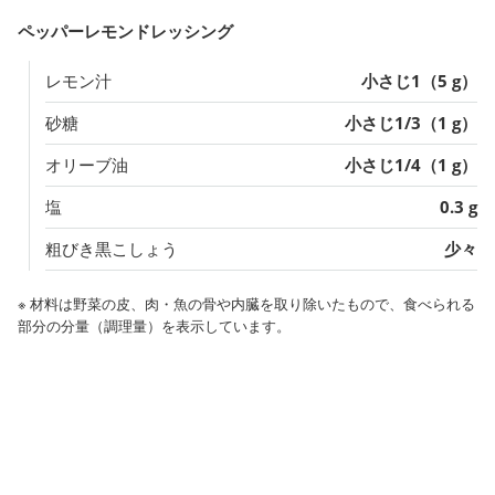
ペッパーレモンドレッシング
レモン汁
小さじ1（5 g）
砂糖
小さじ1/3（1 g）
オリーブ油
小さじ1/4（1 g）
塩
0.3 g
粗びき黒こしょう
少々
※ 材料は野菜の皮、肉・魚の骨や内臓を取り除いたもので、食べられる
部分の分量（調理量）を表示しています。