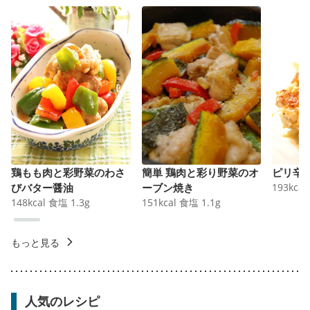
鶏もも肉と彩野菜のわさ
簡単 鶏肉と彩り野菜のオ
ピリ辛
びバター醤油
ーブン焼き
193
kcal
148
kcal
食塩
1.3
g
151
kcal
食塩
1.1
g
もっと見る
人気のレシピ