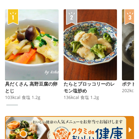
具だくさん 高野豆腐の卵
たらとブロッコリーのレ
ポテト
とじ
モン塩炒め
202
kcal
103
kcal
食塩
1.2
g
136
kcal
食塩
1.2
g