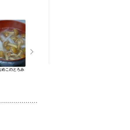
わせた体作り）
なめこのとろみ
癒し系 長いものとろ
長いもとろろ汁
とろろの中華
ろんスープ