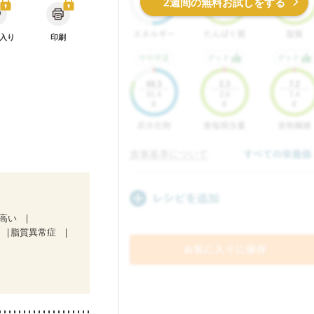
2週間の無料お試しをする
入り
印刷
が高い
脂質異常症
中）
じ方が変わった