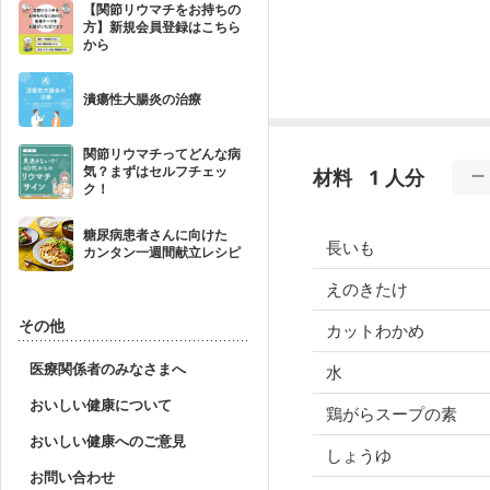
【関節リウマチをお持ちの
方】新規会員登録はこちら
から
潰瘍性大腸炎の治療
関節リウマチってどんな病
気？まずはセルフチェッ
材料
1 人分
ク！
糖尿病患者さんに向けた
長いも
カンタン一週間献立レシピ
えのきたけ
その他
カットわかめ
医療関係者のみなさまへ
水
おいしい健康について
鶏がらスープの素
おいしい健康へのご意見
しょうゆ
お問い合わせ