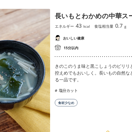
長いもとわかめの中華ス
43
0.7
エネルギー
食塩相当量
kcal
g
おいしい健康
15分以内
きのこのうま味と黒こしょうのピリリ
控えめでもおいしく。長いもの自然な
る一品です。
塩分カット
食材少なめ