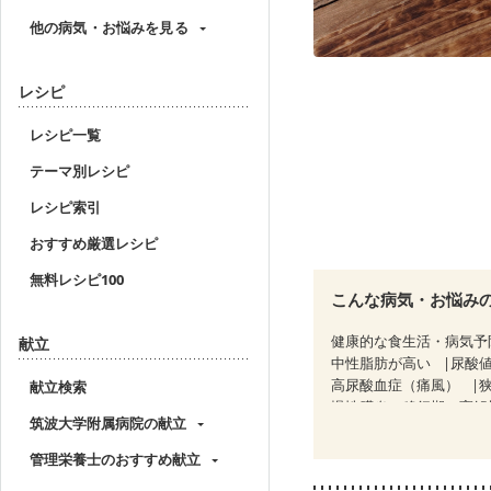
他の病気・お悩みを見る
レシピ
レシピ一覧
テーマ別レシピ
レシピ索引
おすすめ厳選レシピ
無料レシピ100
こんな病気・お悩み
健康的な食生活・病気予
献立
中性脂肪が高い
尿酸
高尿酸血症（痛風）
献立検索
慢性膵炎（移行期・寛解
筑波大学附属病院の献立
睡眠時無呼吸症候群
CKD（ステージ２）
C
管理栄養士のおすすめ献立
乳がん（放射線治療中）