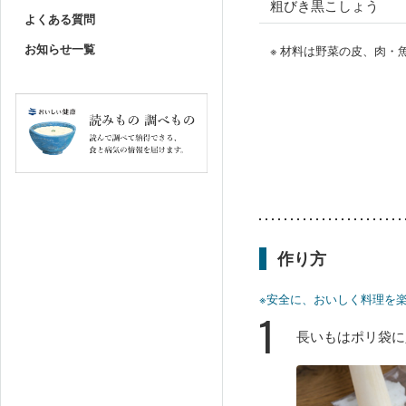
粗びき黒こしょう
よくある質問
お知らせ一覧
※ 材料は野菜の皮、肉
作り方
※安全に、おいしく料理を
1
長いもはポリ袋に