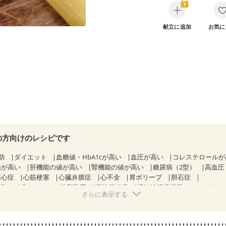
献立に追加
お気に
の方向けのレシピです
防
ダイエット
血糖値・HbA1cが高い
血圧が高い
コレステロール
値が高い
肝機能の値が高い
腎機能の値が高い
糖尿病（2型）
高血圧
狭心症
心筋梗塞
心臓弁膜症
心不全
胃ポリープ
胆石症
期）
非アルコール性脂肪肝
慢性便秘症
過敏性腸症候群（IBS）
さらに表示する
糖尿病性腎症（第１期）
糖尿病性腎症（第２期）
CKD（ステージ１）
KD（ステージ３a）
乳がん（抗がん剤治療中）
乳がん（ホルモン療法
乳がん治療を終えた方・経過観察中の方など
飲み込みにくい
味の感