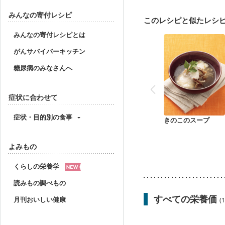
食欲がない
産後（ミ
貧血対策
ニキビ・肌
みんなの寄付レシピ
このレシピと似たレシ
みんなの寄付レシピとは
がんサバイバーキッチン
糖尿病のみなさんへ
症状に合わせて
症状・目的別の食事
きのこのスープ
よみもの
くらしの栄養学
読みもの調べもの
すべての栄養価
月刊おいしい健康
(