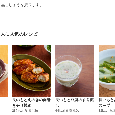
き黒こしょうを振ります。
た人に人気のレシピ
長いもとえのきの肉巻
長いもと豆腐のすり流
長いもと
きチリ炒め
し
スープ
237
kcal
食塩
1.3
g
44
kcal
食塩
0.9
g
32
kcal
食