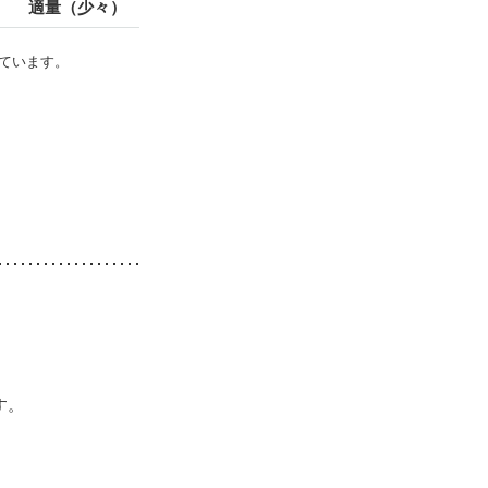
適量（少々）
ています。
す。