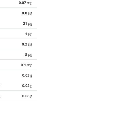
0.07
mg
0.0
µg
21
µg
1
µg
0.2
µg
8
µg
0.1
mg
0.03
g
酸
0.02
g
酸
0.06
g