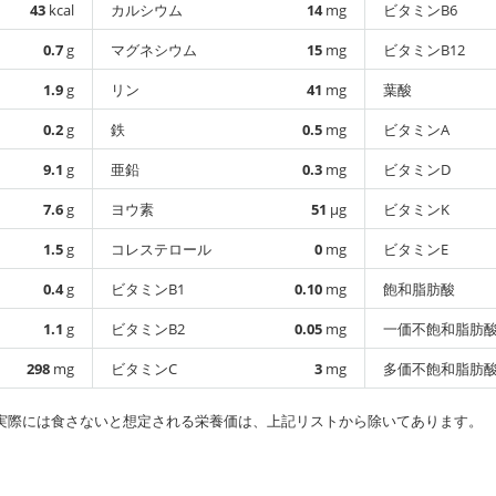
43
kcal
カルシウム
14
mg
ビタミンB6
0.7
g
マグネシウム
15
mg
ビタミンB12
1.9
g
リン
41
mg
葉酸
0.2
g
鉄
0.5
mg
ビタミンA
9.1
g
亜鉛
0.3
mg
ビタミンD
7.6
g
ヨウ素
51
µg
ビタミンK
1.5
g
コレステロール
0
mg
ビタミンE
0.4
g
ビタミンB1
0.10
mg
飽和脂肪酸
1.1
g
ビタミンB2
0.05
mg
一価不飽和脂肪
298
mg
ビタミンC
3
mg
多価不飽和脂肪
実際には食さないと想定される栄養価は、上記リストから除いてあります。