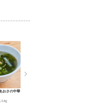
あおさの中華
長芋なめこのとろみ汁
癒し系 長いものとろ
30
kcal
食塩
1.1
g
4
ろんスープ
塩
0.8
g
51
kcal
食塩
0.9
g