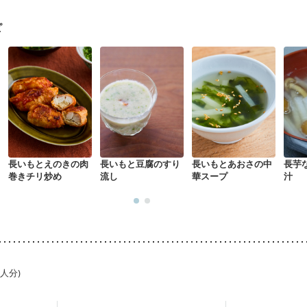
ルク）
骨折
骨粗しょう症
関節リウマチ
乾癬
フレイル（年齢に合
荒れ
妊活中
更年期
ピ
長いもとえのきの肉
長いもと豆腐のすり
長いもとあおさの中
長芋
巻きチリ炒め
流し
華スープ
汁
1人分)