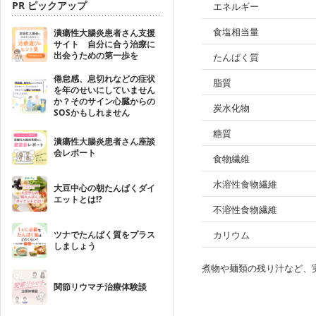
PR ピックアップ
エネルギー
食塩相当量
潰瘍性大腸炎患者さん支援
サイト 自分に合う治療に
出会うための第一歩を
たんぱく質
倦怠感、息切れなどの症状
脂質
を年のせいにしていません
か？そのサイン心臓からの
炭水化物
SOSかもしれません
糖質
潰瘍性大腸炎患者さん座談
会レポート
食物繊維
水溶性食物繊維
大豆中心の朝たんぱくダイ
エットとは!?
不溶性食物繊維
ツナでたんぱく質をプラス
カリウム
しましょう
煮物や麺類の残り汁など、
関節リウマチ治療体験談