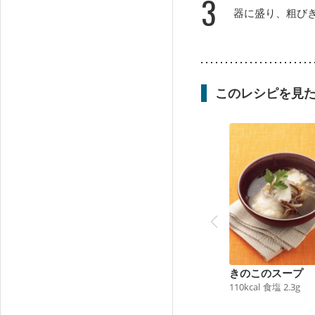
3
器に盛り、粗び
このレシピを見
きのこのスープ
110
kcal
食塩
2.3
g