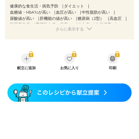
健康的な食生活・病気予防
ダイエット
血糖値・HbA1cが高い
血圧が高い
中性脂肪が高い
尿酸値が高い
肝機能の値が高い
糖尿病（2型）
高血圧
脂質異常症
高尿酸血症（痛風）
狭心症
心筋梗塞
さらに表示する
心臓弁膜症
心不全
胆石症
非アルコール性脂肪肝
慢性便秘症
過敏性腸症候群（IBS）
睡眠時無呼吸症候群
糖尿病性腎症（第１期）
糖尿病性腎症（第２期）
糖尿病性腎症（第３期）
CKD（ステージ３a）
乳がん（抗がん剤治療中）
乳がん（ホルモン療法中）
乳がん（放射線治療中）
乳がん治療を終えた方・経過観察中の方など
献立に追加
お気に入り
印刷
産後（ミルク）
骨折
骨粗しょう症
関節リウマチ
低栄養予防
貧血対策
ニキビ・肌荒れ
妊活中
更年期