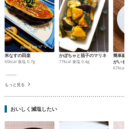
米なすの田楽
かぼちゃと茄子のマリネ
簡単副
65
kcal
食塩
0.7
g
77
kcal
食塩
0.4
g
がいも
67
kcal
もっと見る
おいしく減塩したい