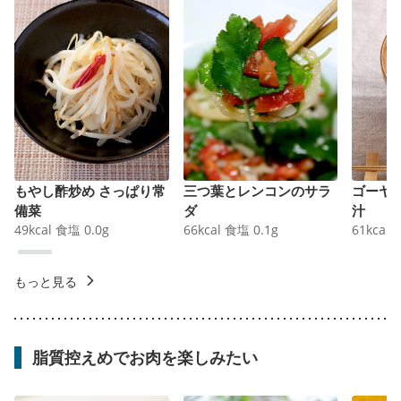
もやし酢炒め さっぱり常
三つ葉とレンコンのサラ
ゴーヤ
備菜
ダ
汁
49
kcal
食塩
0.0
g
66
kcal
食塩
0.1
g
61
kcal
もっと見る
脂質控えめでお肉を楽しみたい