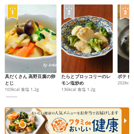
具だくさん 高野豆腐の卵
たらとブロッコリーのレ
ポテト
とじ
モン塩炒め
202
kcal
103
kcal
食塩
1.2
g
136
kcal
食塩
1.2
g