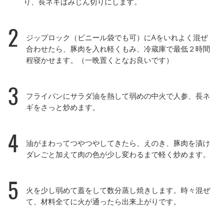
り、長ネギはみじん切りにします。
2
ジップロック（ビニール袋でも可）にAをいれよく混ぜ
合わせたら、豚肉を入れ軽くもみ、冷蔵庫で最低２時間
程寝かせます。（一晩置くとなお良いです）
3
フライパンにサラダ油を熱して弱めの中火で人参、長ネ
ギをさっと炒めます。
4
油がまわってつやつやしてきたら、えのき、豚肉を漬け
ダレごと加えて肉の色が少し変わるまで軽く炒めます。
5
火を少し弱めて蓋をして数分蒸し焼きします。時々混ぜ
て、材料全てに火が通ったら出来上がりです。