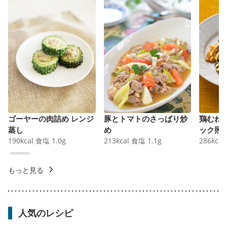
ゴーヤーの肉詰め レンジ
豚とトマトのさっぱり炒
鶏むね
蒸し
め
ック照
190
kcal
食塩
1.0
g
213
kcal
食塩
1.1
g
286
kcal
もっと見る
人気のレシピ