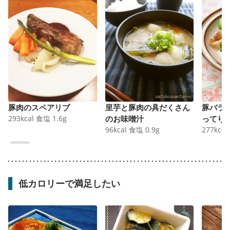
豚肉のスペアリブ
里芋と豚肉の具だくさん
豚バラ
293
kcal
食塩
1.6
g
のお味噌汁
ってり
96
kcal
食塩
0.9
g
277
kcal
低カロリーで満足したい