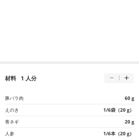
材料
1 人分
豚バラ肉
60 g
えのき
1/6袋（20 g）
青ネギ
20 g
人参
1/6本（20 g）