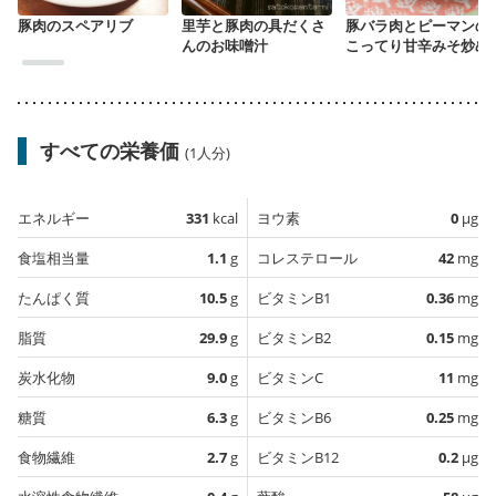
豚肉のスペアリブ
里芋と豚肉の具だくさ
豚バラ肉とピーマンの
んのお味噌汁
こってり甘辛みそ炒め
すべての栄養価
(1人分)
エネルギー
331
kcal
ヨウ素
0
µg
食塩相当量
1.1
g
コレステロール
42
mg
たんぱく質
10.5
g
ビタミンB1
0.36
mg
脂質
29.9
g
ビタミンB2
0.15
mg
炭水化物
9.0
g
ビタミンC
11
mg
糖質
6.3
g
ビタミンB6
0.25
mg
食物繊維
2.7
g
ビタミンB12
0.2
µg