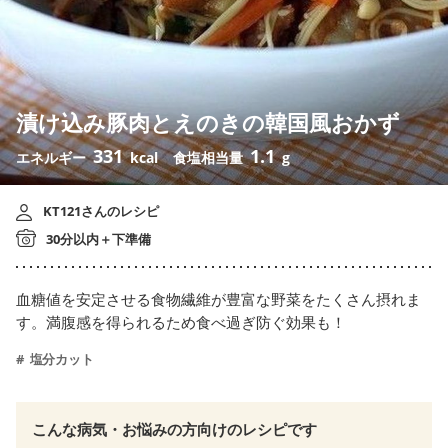
漬け込み豚肉とえのきの韓国風おかず
331
1.1
エネルギー
kcal
食塩相当量
g
KT121さんのレシピ
30分以内＋下準備
血糖値を安定させる食物繊維が豊富な野菜をたくさん摂れま
す。満腹感を得られるため食べ過ぎ防ぐ効果も！
塩分カット
こんな病気・お悩みの方向けのレシピです