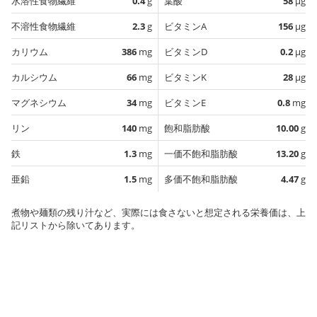
水溶性食物繊維
0.4
g
葉酸
58
µg
不溶性食物繊維
2.3
g
ビタミンA
156
µg
カリウム
386
mg
ビタミンD
0.2
µg
カルシウム
66
mg
ビタミンK
28
µg
マグネシウム
34
mg
ビタミンE
0.8
mg
リン
140
mg
飽和脂肪酸
10.00
g
鉄
1.3
mg
一価不飽和脂肪酸
13.20
g
亜鉛
1.5
mg
多価不飽和脂肪酸
4.47
g
煮物や麺類の残り汁など、実際には食さないと想定される栄養価は、上
記リストから除いてあります。