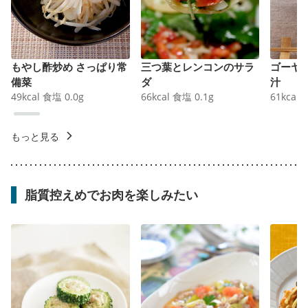
もやし酢炒め さっぱり常
三つ葉とレンコンのサラ
ゴーヤ
備菜
ダ
汁
49
kcal
食塩
0.0
g
66
kcal
食塩
0.1
g
61
kcal
もっと見る
脂質控えめでお肉を楽しみたい