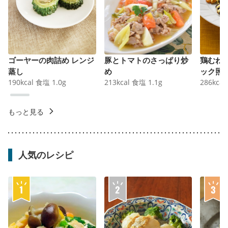
ゴーヤーの肉詰め レンジ
豚とトマトのさっぱり炒
鶏むね
蒸し
め
ック照
190
kcal
食塩
1.0
g
213
kcal
食塩
1.1
g
286
kcal
もっと見る
人気のレシピ