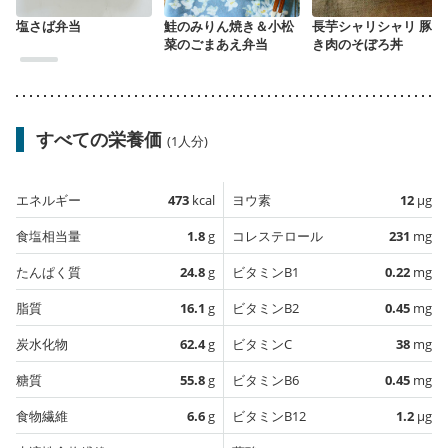
塩さば弁当
鮭のみりん焼き＆小松
長芋シャリシャリ 豚ひ
菜のごまあえ弁当
き肉のそぼろ丼
すべての栄養価
(1人分)
エネルギー
473
kcal
ヨウ素
12
µg
食塩相当量
1.8
g
コレステロール
231
mg
たんぱく質
24.8
g
ビタミンB1
0.22
mg
脂質
16.1
g
ビタミンB2
0.45
mg
炭水化物
62.4
g
ビタミンC
38
mg
糖質
55.8
g
ビタミンB6
0.45
mg
食物繊維
6.6
g
ビタミンB12
1.2
µg