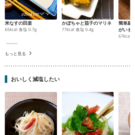
米なすの田楽
かぼちゃと茄子のマリネ
簡単副
65
kcal
食塩
0.7
g
77
kcal
食塩
0.4
g
がいも
67
kcal
もっと見る
おいしく減塩したい