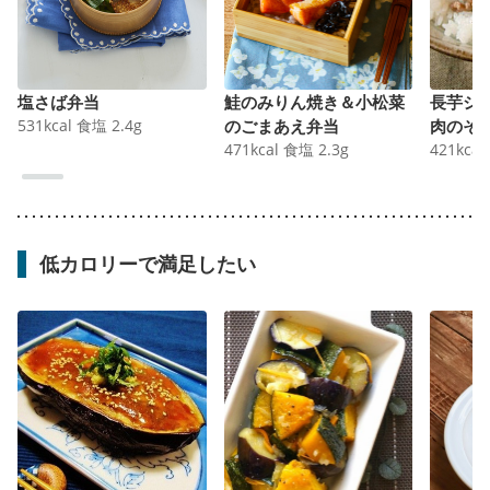
塩さば弁当
鮭のみりん焼き＆小松菜
長芋シ
531
kcal
食塩
2.4
g
のごまあえ弁当
肉のそ
471
kcal
食塩
2.3
g
421
kcal
低カロリーで満足したい