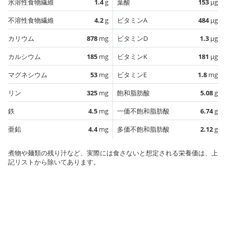
水溶性食物繊維
1.4
g
葉酸
153
µg
不溶性食物繊維
4.2
g
ビタミンA
484
µg
カリウム
878
mg
ビタミンD
1.3
µg
カルシウム
185
mg
ビタミンK
181
µg
マグネシウム
53
mg
ビタミンE
1.8
mg
リン
325
mg
飽和脂肪酸
5.08
g
鉄
4.5
mg
一価不飽和脂肪酸
6.74
g
亜鉛
4.4
mg
多価不飽和脂肪酸
2.12
g
煮物や麺類の残り汁など、実際には食さないと想定される栄養価は、上
記リストから除いてあります。