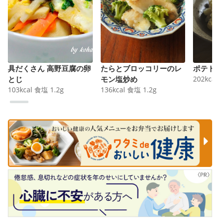
具だくさん 高野豆腐の卵
たらとブロッコリーのレ
ポテト
とじ
モン塩炒め
202
kcal
103
kcal
食塩
1.2
g
136
kcal
食塩
1.2
g