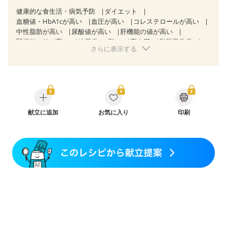
健康的な食生活・病気予防
ダイエット
血糖値・HbA1cが高い
血圧が高い
コレステロールが高い
中性脂肪が高い
尿酸値が高い
肝機能の値が高い
腎機能の値が高い
糖尿病（2型）
高血圧
脂質異常症
さらに表示する
高尿酸血症（痛風）
胃ポリープ
胆石症
慢性膵炎（移行期・寛解期）
非アルコール性脂肪肝
慢性便秘症
過敏性腸症候群（IBS）
睡眠時無呼吸症候群
糖尿病性腎症（第１期）
糖尿病性腎症（第２期）
糖尿病性腎症（第３期）
CKD（ステージ１）
CKD（ステージ２）
乳がん（抗がん剤治療中）
乳がん（ホルモン療法中）
献立に追加
お気に入り
乳がん（放射線治療中）
印刷
乳がん治療を終えた方・経過観察中の方など
産後（ミルク）
骨折
骨粗しょう症
関節リウマチ
乾癬
フレイル（年齢に合わせた体作り）
低栄養予防
貧血対策
ニキビ・肌荒れ
妊活中
更年期