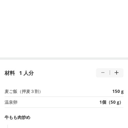
材料
1 人分
麦ご飯（押麦３割）
150 g
温泉卵
1個（50 g）
牛もも肉炒め