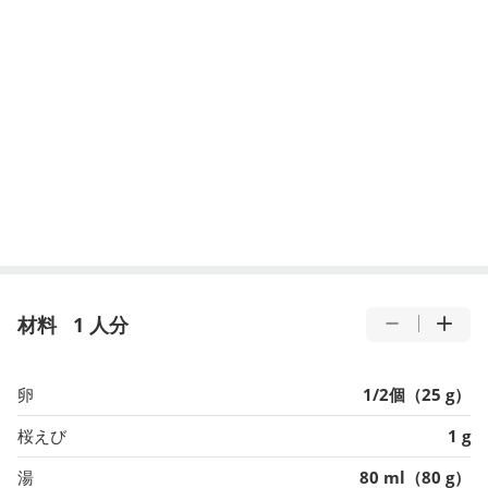
材料
1 人分
卵
1/2個（25 g）
桜えび
1 g
湯
80 ml（80 g）