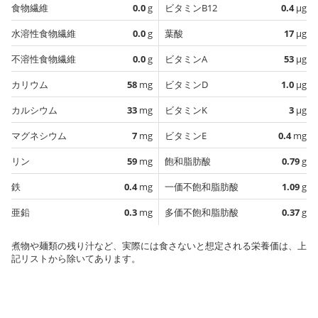
食物繊維
0.0
g
ビタミンB12
0.4
µg
水溶性食物繊維
0.0
g
葉酸
17
µg
不溶性食物繊維
0.0
g
ビタミンA
53
µg
カリウム
58
mg
ビタミンD
1.0
µg
カルシウム
33
mg
ビタミンK
3
µg
マグネシウム
7
mg
ビタミンE
0.4
mg
リン
59
mg
飽和脂肪酸
0.79
g
鉄
0.4
mg
一価不飽和脂肪酸
1.09
g
亜鉛
0.3
mg
多価不飽和脂肪酸
0.37
g
煮物や麺類の残り汁など、実際には食さないと想定される栄養価は、上
記リストから除いてあります。