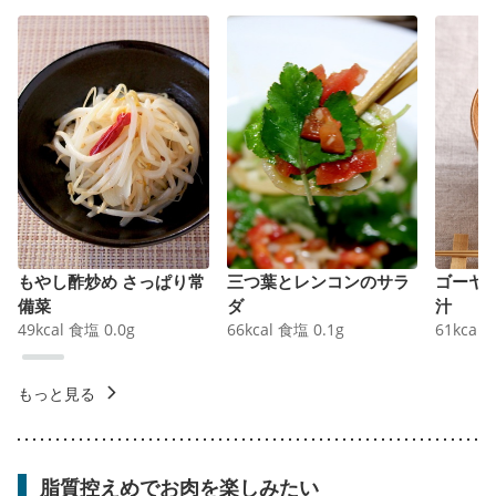
もやし酢炒め さっぱり常
三つ葉とレンコンのサラ
ゴーヤ
備菜
ダ
汁
49
kcal
食塩
0.0
g
66
kcal
食塩
0.1
g
61
kcal
もっと見る
脂質控えめでお肉を楽しみたい