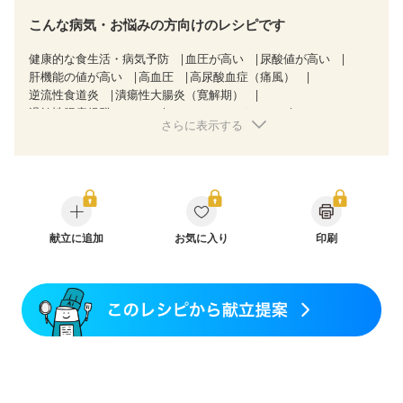
こんな病気・お悩みの方向けのレシピです
健康的な食生活・病気予防
血圧が高い
尿酸値が高い
肝機能の値が高い
高血圧
高尿酸血症（痛風）
逆流性食道炎
潰瘍性大腸炎（寛解期）
過敏性腸症候群（IBS）
CKD（ステージ３a）
さらに表示する
CKD（ステージ３b）
透析
乳がん（抗がん剤治療中）
乳がん（ホルモン療法中）
乳がん（放射線治療中）
乳がん治療を終えた方・経過観察中の方など
胃がん（抗がん剤治療中）
胃がん治療を終えた方・経過観察中の方
大腸がん治療を終えた方・経過観察中の方
大腸がん（抗がん剤治療中）
献立に追加
お気に入り
大腸がん（放射線治療中）
印刷
飲み込みにくい
食欲がない
消化不良
妊娠中(初期)
妊婦健診・体重増加が気になる（初期）
妊婦健診・血圧が気になる（初期）
妊婦健診・血糖値が気になる（初期）
妊娠高血圧(中期)
妊娠糖尿病(初期)
産後（母乳）
産後（混合栄養）
産後（ミルク）
骨折
骨粗しょう症
関節リウマチ
フレイル（年齢に合わせた体作り）
低栄養予防
貧血対策
ニキビ・肌荒れ
妊活中
更年期