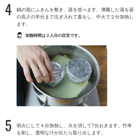
4
鍋の底にふきんを敷き、器を並べます。沸騰した湯を器
の高さの半分まで注ぎ入れて蓋をし、中火で２分加熱し
ます。
加熱時間は２人分の目安です。
5
弱火にして４分加熱し、火を消して7分おきます。竹串
を刺し、透明な汁が出たら取り出します。