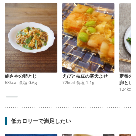
絹さやの卵とじ
えびと枝豆の寒天よせ
定番の
68
kcal
食塩
0.6
g
72
kcal
食塩
1.1
g
卵とじ
124
kcal
低カロリーで満足したい