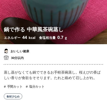
鍋で作る 中華風茶碗蒸し
44
0.7
エネルギー
kcal
食塩相当量
g
おいしい健康
30分以内
蒸し器がなくても鍋でできるお手軽茶碗蒸し。桜えびの香ば
しい香りが食欲をそそります。たれと絡めて召し上がれ。
手間カット
塩分カット
食材少なめ