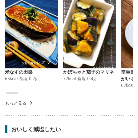
米なすの田楽
かぼちゃと茄子のマリネ
簡単副
65
kcal
食塩
0.7
g
77
kcal
食塩
0.4
g
がいも
67
kcal
もっと見る
おいしく減塩したい