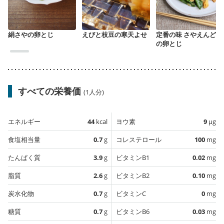
絹さやの卵とじ
えびと枝豆の寒天よせ
定番の味 さやえんどう
の卵とじ
すべての栄養価
(1人分)
エネルギー
44
kcal
ヨウ素
9
µg
食塩相当量
0.7
g
コレステロール
100
mg
たんぱく質
3.9
g
ビタミンB1
0.02
mg
脂質
2.6
g
ビタミンB2
0.10
mg
炭水化物
0.7
g
ビタミンC
0
mg
糖質
0.7
g
ビタミンB6
0.03
mg