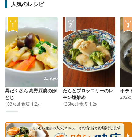
人気のレシピ
具だくさん 高野豆腐の卵
たらとブロッコリーのレ
ポテト
とじ
モン塩炒め
202
kcal
103
kcal
食塩
1.2
g
136
kcal
食塩
1.2
g