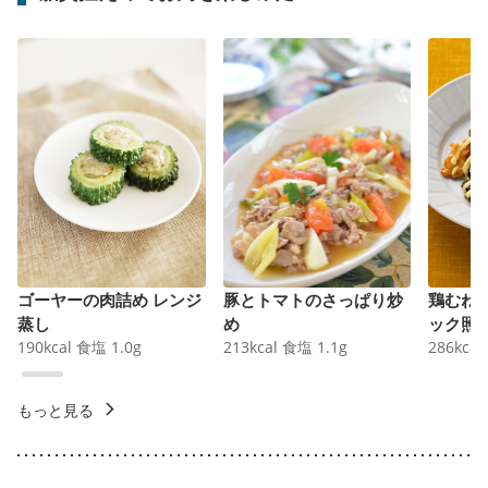
ゴーヤーの肉詰め レンジ
豚とトマトのさっぱり炒
鶏むね
蒸し
め
ック照
190
kcal
食塩
1.0
g
213
kcal
食塩
1.1
g
286
kcal
もっと見る