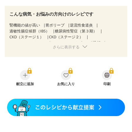
こんな病気・お悩みの方向けのレシピです
腎機能の値が高い
胃ポリープ
逆流性食道炎
過敏性腸症候群（IBS）
糖尿病性腎症（第３期）
CKD（ステージ１）
CKD（ステージ２）
CKD（ステージ３a）
CKD（ステージ３b）
透析
さらに表示する
乳がん（抗がん剤治療中）
乳がん（ホルモン療法中）
乳がん（放射線治療中）
乳がん治療を終えた方・経過観察中の方など
胃がん（抗がん剤治療中）
胃がん治療を終えた方・経過観察中の方
大腸がん治療を終えた方・経過観察中の方
大腸がん（抗がん剤治療中）
献立に追加
お気に入り
大腸がん（放射線治療中）
印刷
飲み込みにくい
味の感じ方が変わった
食欲がない
消化不良
妊娠中(初期)
妊婦健診・体重増加が気になる（初期）
妊婦健診・血圧が気になる（初期）
妊婦健診・血糖値が気になる（初期）
妊娠高血圧(中期)
妊娠糖尿病(初期)
産後（母乳）
産後（混合栄養）
産後（ミルク）
骨折
骨粗しょう症
関節リウマチ
フレイル（年齢に合わせた体作り）
低栄養予防
更年期