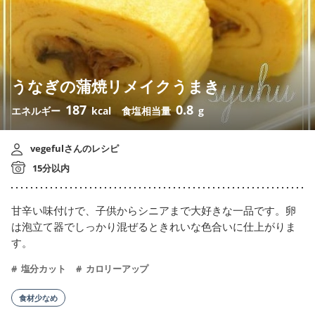
うなぎの蒲焼リメイクうまき
187
0.8
エネルギー
kcal
食塩相当量
g
vegefulさんのレシピ
15分以内
甘辛い味付けで、子供からシニアまで大好きな一品です。卵
は泡立て器でしっかり混ぜるときれいな色合いに仕上がりま
す。
塩分カット
カロリーアップ
食材少なめ