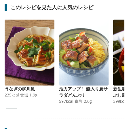
このレシピを見た人に人気のレシピ
うなぎの柳川風
活力アップ！ 鰻入り夏サ
新生姜
235
kcal
食塩
1.9
g
ラダどんぶり
ぶし風
597
kcal
食塩
2.0
g
399
kcal