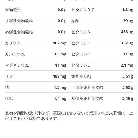
食物繊維
0.0
g
ビタミンB12
1.3
µg
水溶性食物繊維
0.0
g
葉酸
39
µg
不溶性食物繊維
0.0
g
ビタミンA
458
µg
カリウム
162
mg
ビタミンD
6.7
µg
カルシウム
65
mg
ビタミンK
11
µg
マグネシウム
11
mg
ビタミンE
2.1
mg
リン
189
mg
飽和脂肪酸
3.51
g
鉄
1.3
mg
一価不飽和脂肪酸
5.62
g
亜鉛
1.4
mg
多価不飽和脂肪酸
2.16
g
煮物や麺類の残り汁など、実際には食さないと想定される栄養価は、上
記リストから除いてあります。