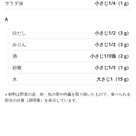
サラダ油
小さじ1/4（1 g）
A
白だし
小さじ1/2（3 g）
みりん
小さじ1/2（3 g）
酒
小さじ1/3強（2 g）
砂糖
小さじ1/3（1 g）
水
大さじ1（15 g）
※ 材料は野菜の皮、肉・魚の骨や内臓を取り除いたもので、食べられる
部分の分量（調理量）を表示しています。