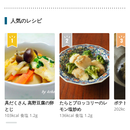
人気のレシピ
具だくさん 高野豆腐の卵
たらとブロッコリーのレ
ポテト
とじ
モン塩炒め
202
kcal
103
kcal
食塩
1.2
g
136
kcal
食塩
1.2
g