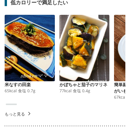
低カロリーで満足したい
米なすの田楽
かぼちゃと茄子のマリネ
簡単副
65
kcal
食塩
0.7
g
77
kcal
食塩
0.4
g
がいも
67
kcal
もっと見る