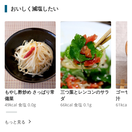
おいしく減塩したい
もやし酢炒め さっぱり常
三つ葉とレンコンのサラ
ゴーヤ
備菜
ダ
汁
49
kcal
食塩
0.0
g
66
kcal
食塩
0.1
g
61
kcal
もっと見る