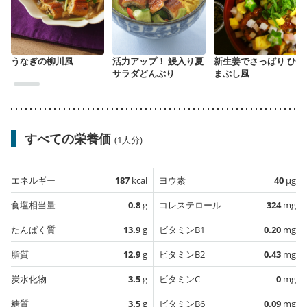
うなぎの柳川風
活力アップ！ 鰻入り夏
新生姜でさっぱり ひつ
サラダどんぶり
まぶし風
すべての栄養価
(1人分)
エネルギー
187
kcal
ヨウ素
40
µg
食塩相当量
0.8
g
コレステロール
324
mg
たんぱく質
13.9
g
ビタミンB1
0.20
mg
脂質
12.9
g
ビタミンB2
0.43
mg
炭水化物
3.5
g
ビタミンC
0
mg
糖質
3.5
g
ビタミンB6
0.09
mg