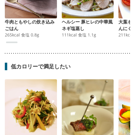
牛肉ともやしの炊き込み
ヘルシー 豚ヒレの中華風
大葉も
ごはん
ネギ塩蒸し
んにく
265
kcal
食塩
0.8
g
111
kcal
食塩
1.1
g
211
kcal
低カロリーで満足したい