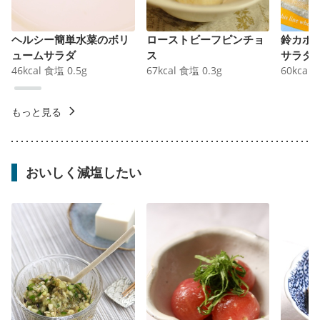
ヘルシー簡単水菜のボリ
ローストビーフピンチョ
鈴カボ
ュームサラダ
ス
サラダ
46
kcal
食塩
0.5
g
67
kcal
食塩
0.3
g
60
kcal
もっと見る
おいしく減塩したい