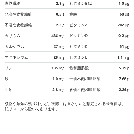
食物繊維
2.8
g
ビタミンB12
1.0
µg
水溶性食物繊維
0.5
g
葉酸
60
µg
不溶性食物繊維
2.2
g
ビタミンA
202
µg
カリウム
486
mg
ビタミンD
0.2
µg
カルシウム
27
mg
ビタミンK
51
µg
マグネシウム
28
mg
ビタミンE
1.1
mg
リン
135
mg
飽和脂肪酸
5.79
g
鉄
1.0
mg
一価不飽和脂肪酸
7.68
g
亜鉛
2.8
mg
多価不飽和脂肪酸
2.24
g
煮物や麺類の残り汁など、実際には食さないと想定される栄養価は、上
記リストから除いてあります。