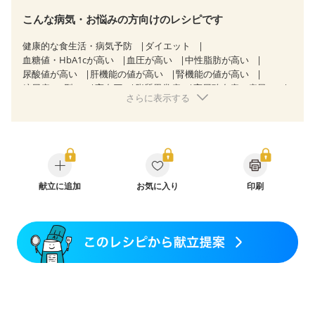
こんな病気・お悩みの方向けのレシピです
健康的な食生活・病気予防
ダイエット
血糖値・HbA1cが高い
血圧が高い
中性脂肪が高い
尿酸値が高い
肝機能の値が高い
腎機能の値が高い
糖尿病（2型）
高血圧
脂質異常症
高尿酸血症（痛風）
さらに表示する
狭心症
心筋梗塞
心臓弁膜症
心不全
胆石症
非アルコール性脂肪肝
痔
慢性便秘症
過敏性腸症候群（IBS）
睡眠時無呼吸症候群
糖尿病性腎症（第１期）
糖尿病性腎症（第２期）
糖尿病性腎症（第３期）
CKD（ステージ１）
CKD（ステージ２）
CKD（ステージ３a）
CKD（ステージ３b）
献立に追加
透析
お気に入り
乳がん（抗がん剤治療中）
印刷
乳がん（ホルモン療法中）
乳がん（放射線治療中）
乳がん治療を終えた方・経過観察中の方など
妊娠中(初期)
妊婦健診・体重増加が気になる（初期）
妊婦健診・血圧が気になる（初期）
妊婦健診・血糖値が気になる（初期）
妊娠高血圧(中期)
妊娠糖尿病(初期)
産後（母乳）
産後（混合栄養）
産後（ミルク）
骨折
骨粗しょう症
関節リウマチ
乾癬
低栄養予防
貧血対策
ニキビ・肌荒れ
妊活中
更年期