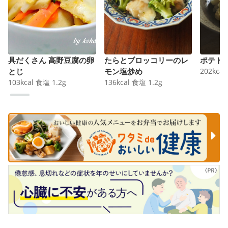
具だくさん 高野豆腐の卵
たらとブロッコリーのレ
ポテト
とじ
モン塩炒め
202
kcal
103
kcal
食塩
1.2
g
136
kcal
食塩
1.2
g