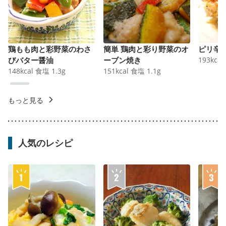
鶏もも肉と彩野菜のわさ
簡単 鶏肉と彩り野菜のオ
ピリ辛
びバター醤油
ーブン焼き
193
kcal
148
kcal
食塩
1.3
g
151
kcal
食塩
1.1
g
もっと見る
人気のレシピ