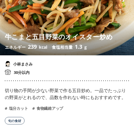
牛こまと五目野菜のオイスター炒め
239
1.3
エネルギー
kcal
食塩相当量
g
小林まさみ
30分以内
切り物の手間が少ない野菜で作る五目炒め。一品でたっぷり
の野菜がとれるので、品数を作れない時にもおすすめです。
塩分カット
食物繊維アップ
旬の食材