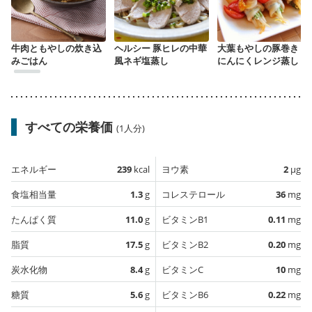
牛肉ともやしの炊き込
ヘルシー 豚ヒレの中華
大葉もやしの豚巻き
みごはん
風ネギ塩蒸し
にんにくレンジ蒸し
すべての栄養価
(1人分)
エネルギー
239
kcal
ヨウ素
2
µg
食塩相当量
1.3
g
コレステロール
36
mg
たんぱく質
11.0
g
ビタミンB1
0.11
mg
脂質
17.5
g
ビタミンB2
0.20
mg
炭水化物
8.4
g
ビタミンC
10
mg
糖質
5.6
g
ビタミンB6
0.22
mg