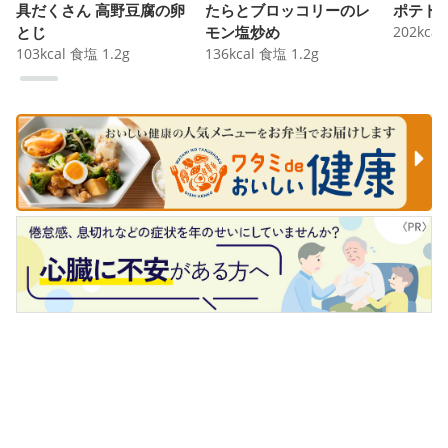
具だくさん 高野豆腐の卵
たらとブロッコリーのレ
ポテト
とじ
モン塩炒め
202
kcal
103
kcal
食塩
1.2
g
136
kcal
食塩
1.2
g