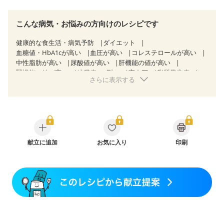
こんな病気・お悩みの方向けのレシピです
健康的な食生活・病気予防
ダイエット
血糖値・HbA1cが高い
血圧が高い
コレステロールが高い
中性脂肪が高い
尿酸値が高い
肝機能の値が高い
腎機能の値が高い
糖尿病（2型）
高血圧
脂質異常症
さらに表示する
高尿酸血症（痛風）
狭心症
心筋梗塞
心臓弁膜症
心不全
胃ポリープ
逆流性食道炎
胆石症
慢性膵炎（移行期・寛解期）
非アルコール性脂肪肝
痔
慢性便秘症
過敏性腸症候群（IBS）
睡眠時無呼吸症候群
糖尿病性腎症（第１期）
糖尿病性腎症（第２期）
糖尿病性腎症（第３期）
CKD（ステージ１）
CKD（ステージ２）
献立に追加
CKD（ステージ３a）
お気に入り
印刷
乳がん（抗がん剤治療中）
乳がん（ホルモン療法中）
乳がん（放射線治療中）
乳がん治療を終えた方・経過観察中の方など
食欲がない
妊娠中(初期)
妊婦健診・体重増加が気になる（初期）
妊婦健診・血圧が気になる（初期）
妊婦健診・血糖値が気になる（初期）
妊娠高血圧(中期)
妊娠糖尿病(初期)
産後（母乳）
産後（混合栄養）
産後（ミルク）
骨折
骨粗しょう症
関節リウマチ