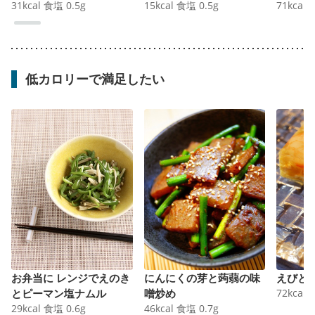
31
kcal
食塩
0.5
g
15
kcal
食塩
0.5
g
71
kcal
低カロリーで満足したい
お弁当に レンジでえのき
にんにくの芽と蒟蒻の味
えびと
とピーマン塩ナムル
噌炒め
72
kcal
29
kcal
食塩
0.6
g
46
kcal
食塩
0.7
g