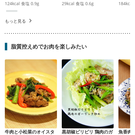
124
kcal
食塩
0.9
g
29
kcal
食塩
0.6
g
184
kcal
もっと見る
脂質控えめでお肉を楽しみたい
牛肉と小松菜のオイスタ
黒胡椒ビリビリ 鶏肉のガ
魚香肉