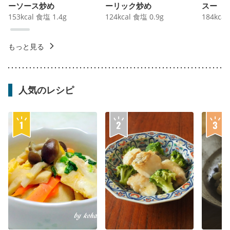
ーソース炒め
ーリック炒め
スー
153
kcal
食塩
1.4
g
124
kcal
食塩
0.9
g
184
kcal
もっと見る
人気のレシピ