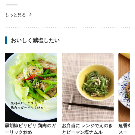
もっと見る
おいしく減塩したい
黒胡椒ビリビリ 鶏肉のガ
お弁当に レンジでえのき
魚香肉
ーリック炒め
とピーマン塩ナムル
スー