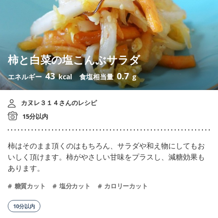
柿と白菜の塩こんぶサラダ
43
0.7
エネルギー
kcal
食塩相当量
g
カヌレ３１４さんのレシピ
15分以内
柿はそのまま頂くのはもちろん、サラダや和え物にしてもお
いしく頂けます。柿がやさしい甘味をプラスし、減糖効果も
あります。
糖質カット
塩分カット
カロリーカット
10分以内