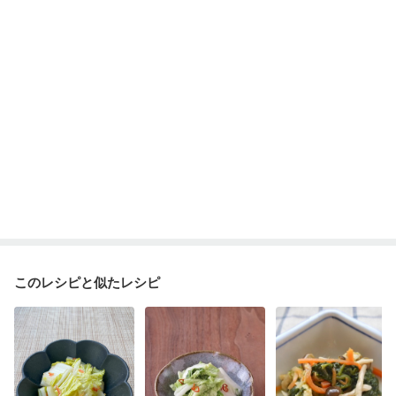
乾癬
フレイル（年齢に合わせた体作り）
貧血対策
ニキビ・肌荒れ
妊活中
更年期
このレシピと似たレシピ