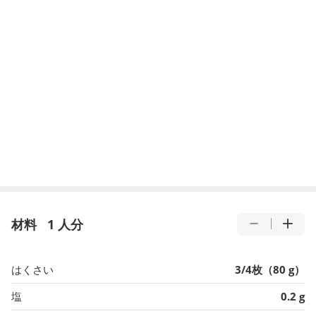
材料
1 人分
はくさい
3/4枚（80 g）
塩
0.2 g