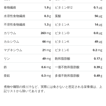
食物繊維
1.9
g
ビタミンB12
0.1
µg
水溶性食物繊維
0.3
g
葉酸
56
µg
不溶性食物繊維
1.3
g
ビタミンA
14
µg
カリウム
263
mg
ビタミンD
0.0
µg
カルシウム
66
mg
ビタミンK
49
µg
マグネシウム
21
mg
ビタミンE
0.2
mg
リン
49
mg
飽和脂肪酸
0.17
g
鉄
0.6
mg
一価不飽和脂肪酸
0.39
g
亜鉛
0.3
mg
多価不飽和脂肪酸
0.49
g
煮物や麺類の残り汁など、実際には食さないと想定される栄養価は、上
記リストから除いてあります。