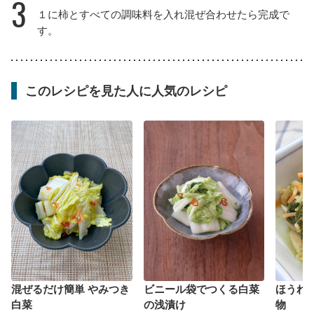
3
１に柿とすべての調味料を入れ混ぜ合わせたら完成で
す。
このレシピを見た人に人気のレシピ
混ぜるだけ簡単 やみつき
ビニール袋でつくる白菜
ほうれ
白菜
の浅漬け
物