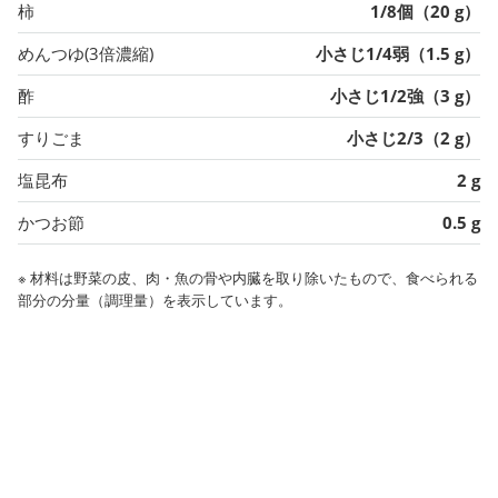
柿
1/8個（20 g）
めんつゆ(3倍濃縮)
小さじ1/4弱（1.5 g）
酢
小さじ1/2強（3 g）
すりごま
小さじ2/3（2 g）
塩昆布
2 g
かつお節
0.5 g
※ 材料は野菜の皮、肉・魚の骨や内臓を取り除いたもので、食べられる
部分の分量（調理量）を表示しています。