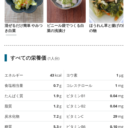
混ぜるだけ簡単 やみつ
ビニール袋でつくる白
ほうれん草と揚げの酢
き白菜
菜の浅漬け
の物
すべての栄養価
(1人分)
エネルギー
43
kcal
ヨウ素
1
µg
食塩相当量
0.7
g
コレステロール
1
mg
たんぱく質
1.9
g
ビタミンB1
0.04
mg
脂質
1.2
g
ビタミンB2
0.04
mg
炭水化物
7.2
g
ビタミンC
29
mg
糖質
5.3
g
ビタミンB6
0.10
mg