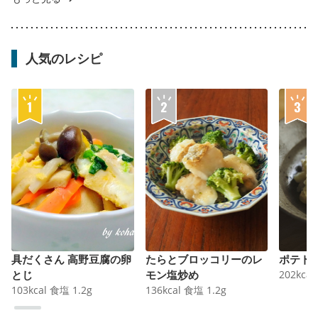
人気のレシピ
具だくさん 高野豆腐の卵
たらとブロッコリーのレ
ポテト
とじ
モン塩炒め
202
kcal
103
kcal
食塩
1.2
g
136
kcal
食塩
1.2
g