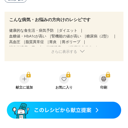
こんな病気・お悩みの方向けのレシピです
健康的な食生活・病気予防
ダイエット
血糖値・HbA1cが高い
腎機能の値が高い
糖尿病（2型）
高血圧
脂質異常症
胃炎
胃ポリープ
消化性潰瘍（胃・十二指腸潰瘍）
逆流性食道炎
さらに表示する
慢性膵炎（移行期・寛解期）
非アルコール性脂肪肝
クローン病（寛解期）
過敏性腸症候群（IBS）
糖尿病性腎症（第３期）
CKD（ステージ１）
CKD（ステージ２）
CKD（ステージ３b）
乳がん（抗がん剤治療中）
乳がん（ホルモン療法中）
乳がん（放射線治療中）
乳がん治療を終えた方・経過観察中の方など
献立に追加
お気に入り
印刷
胃がん（抗がん剤治療中）
胃がん治療を終えた方・経過観察中の方
大腸がん治療を終えた方・経過観察中の方
大腸がん（抗がん剤治療中）
大腸がん（放射線治療中）
妊娠中(初期)
妊婦健診・体重増加が気になる（初期）
妊婦健診・血糖値が気になる（初期）
妊娠糖尿病(初期)
産後（母乳）
産後（混合栄養）
産後（ミルク）
乾癬