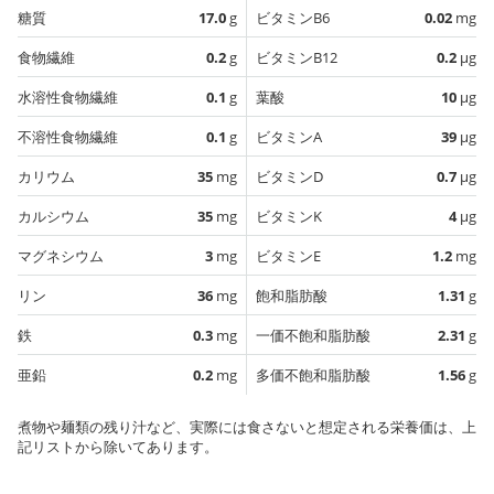
糖質
17.0
g
ビタミンB6
0.02
mg
食物繊維
0.2
g
ビタミンB12
0.2
µg
水溶性食物繊維
0.1
g
葉酸
10
µg
不溶性食物繊維
0.1
g
ビタミンA
39
µg
カリウム
35
mg
ビタミンD
0.7
µg
カルシウム
35
mg
ビタミンK
4
µg
マグネシウム
3
mg
ビタミンE
1.2
mg
リン
36
mg
飽和脂肪酸
1.31
g
鉄
0.3
mg
一価不飽和脂肪酸
2.31
g
亜鉛
0.2
mg
多価不飽和脂肪酸
1.56
g
煮物や麺類の残り汁など、実際には食さないと想定される栄養価は、上
記リストから除いてあります。