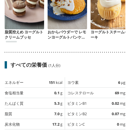
脂質控えめ ヨーグルト
おからパウダーで レモ
ヨーグルトスチームケ
クリームブッセ
ンヨーグルトパンケー
ーキ
キ
すべての栄養価
(1人分)
エネルギー
151
kcal
ヨウ素
6
µg
食塩相当量
0.1
g
コレステロール
69
mg
たんぱく質
5.3
g
ビタミンB1
0.02
mg
脂質
7.0
g
ビタミンB2
0.07
mg
炭水化物
17.2
g
ビタミンC
0
mg