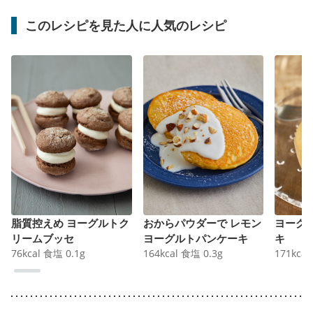
このレシピを見た人に人気のレシピ
脂質控えめ ヨーグルトク
おからパウダーで レモン
ヨーグ
リームブッセ
ヨーグルトパンケーキ
キ
76
kcal
食塩
0.1
g
164
kcal
食塩
0.3
g
171
kcal