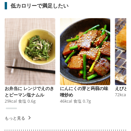
低カロリーで満足したい
お弁当に レンジでえのき
にんにくの芽と蒟蒻の味
えびと
とピーマン塩ナムル
噌炒め
72
kcal
29
kcal
食塩
0.6
g
46
kcal
食塩
0.7
g
もっと見る