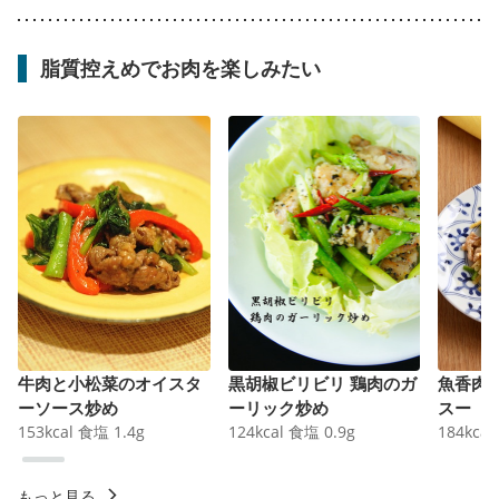
脂質控えめでお肉を楽しみたい
牛肉と小松菜のオイスタ
黒胡椒ビリビリ 鶏肉のガ
魚香肉
ーソース炒め
ーリック炒め
スー
153
kcal
食塩
1.4
g
124
kcal
食塩
0.9
g
184
kcal
もっと見る