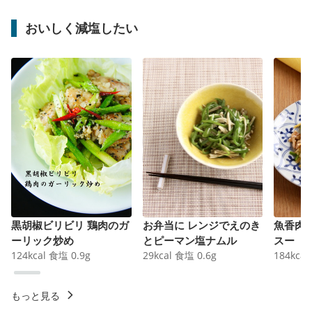
おいしく減塩したい
黒胡椒ビリビリ 鶏肉のガ
お弁当に レンジでえのき
魚香肉
ーリック炒め
とピーマン塩ナムル
スー
124
kcal
食塩
0.9
g
29
kcal
食塩
0.6
g
184
kcal
もっと見る