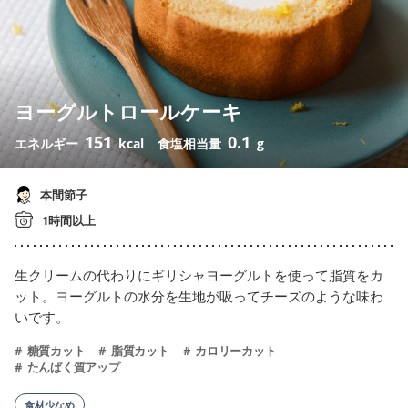
ヨーグルトロールケーキ
151
0.1
エネルギー
kcal
食塩相当量
g
本間節子
1時間以上
生クリームの代わりにギリシャヨーグルトを使って脂質をカ
ット。ヨーグルトの水分を生地が吸ってチーズのような味わ
いです。
糖質カット
脂質カット
カロリーカット
たんぱく質アップ
食材少なめ