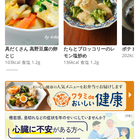
具だくさん 高野豆腐の卵
たらとブロッコリーのレ
ポテト
とじ
モン塩炒め
202
kcal
103
kcal
食塩
1.2
g
136
kcal
食塩
1.2
g