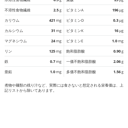
不溶性食物繊維
2.5
g
ビタミンA
196
µg
カリウム
421
mg
ビタミンD
0.3
µg
カルシウム
31
mg
ビタミンK
16
µg
マグネシウム
24
mg
ビタミンE
1.0
mg
リン
125
mg
飽和脂肪酸
0.90
g
鉄
0.7
mg
一価不飽和脂肪酸
2.06
g
亜鉛
1.0
mg
多価不飽和脂肪酸
1.56
g
煮物や麺類の残り汁など、実際には食さないと想定される栄養価は、上
記リストから除いてあります。