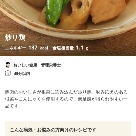
炒り鶏
137
1.1
エネルギー
kcal
食塩相当量
g
おいしい健康 管理栄養士
45分以内
鶏肉のおいしさが根菜に染み込んだ炒り鶏。噛み応えのある
根菜やこんにゃくを使用するので、満足感が得られやすい一
品です。
こんな病気・お悩みの方向けのレシピです