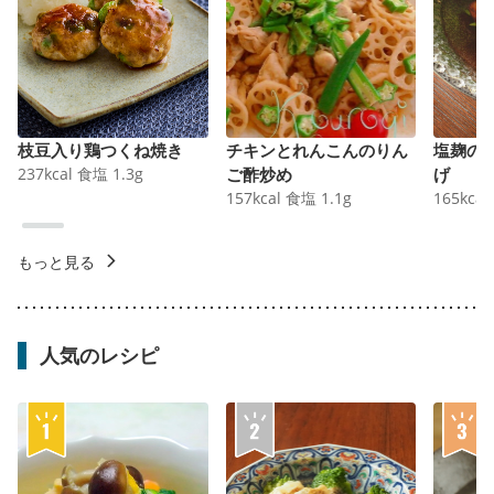
枝豆入り鶏つくね焼き
チキンとれんこんのりん
塩麹の
237
kcal
食塩
1.3
g
ご酢炒め
げ
157
kcal
食塩
1.1
g
165
kcal
もっと見る
人気のレシピ