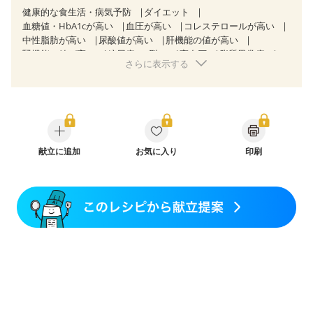
健康的な食生活・病気予防
ダイエット
血糖値・HbA1cが高い
血圧が高い
コレステロールが高い
中性脂肪が高い
尿酸値が高い
肝機能の値が高い
腎機能の値が高い
糖尿病（2型）
高血圧
脂質異常症
さらに表示する
高尿酸血症（痛風）
狭心症
心筋梗塞
心臓弁膜症
心不全
胃ポリープ
胆石症
慢性膵炎（移行期・寛解期）
非アルコール性脂肪肝
痔
過敏性腸症候群（IBS）
睡眠時無呼吸症候群
糖尿病性腎症（第１期）
糖尿病性腎症（第２期）
糖尿病性腎症（第３期）
CKD（ステージ１）
CKD（ステージ２）
CKD（ステージ３a）
献立に追加
CKD（ステージ３b）
お気に入り
透析
印刷
乳がん（抗がん剤治療中）
乳がん（ホルモン療法中）
乳がん（放射線治療中）
乳がん治療を終えた方・経過観察中の方など
飲み込みにくい
食欲がない
妊娠中(初期)
妊婦健診・体重増加が気になる（初期）
妊婦健診・血圧が気になる（初期）
妊婦健診・血糖値が気になる（初期）
妊娠高血圧(中期)
妊娠糖尿病(初期)
産後（母乳）
産後（混合栄養）
産後（ミルク）
骨折
骨粗しょう症
関節リウマチ
乾癬
貧血対策
ニキビ・肌荒れ
妊活中
更年期