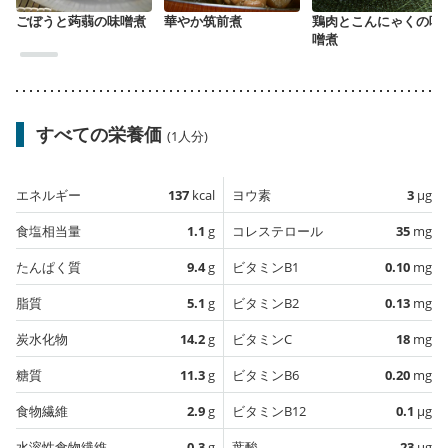
ごぼうと蒟蒻の味噌煮
華やか筑前煮
鶏肉とこんにゃくの味
噌煮
すべての栄養価
(1人分)
エネルギー
137
kcal
ヨウ素
3
µg
食塩相当量
1.1
g
コレステロール
35
mg
たんぱく質
9.4
g
ビタミンB1
0.10
mg
脂質
5.1
g
ビタミンB2
0.13
mg
炭水化物
14.2
g
ビタミンC
18
mg
糖質
11.3
g
ビタミンB6
0.20
mg
食物繊維
2.9
g
ビタミンB12
0.1
µg
水溶性食物繊維
0.3
g
葉酸
23
µg