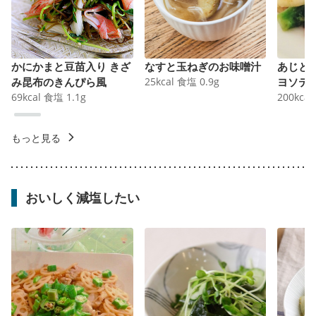
かにかまと豆苗入り きざ
なすと玉ねぎのお味噌汁
あじと
み昆布のきんぴら風
25
kcal
食塩
0.9
g
ヨソテ
69
kcal
食塩
1.1
g
200
kcal
もっと見る
おいしく減塩したい