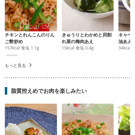
チキンとれんこんのりん
きゅうりとわかめと貝割
キャベ
ご酢炒め
れ菜の梅肉あえ
油あえ
157
kcal
食塩
1.1
g
15
kcal
食塩
0.4
g
34
kcal
もっと見る
脂質控えめでお肉を楽しみたい