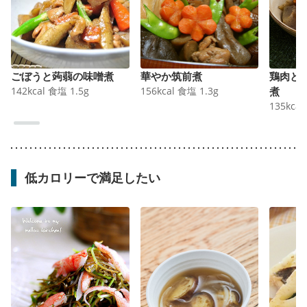
ごぼうと蒟蒻の味噌煮
華やか筑前煮
鶏肉と
142
kcal
食塩
1.5
g
156
kcal
食塩
1.3
g
煮
135
kcal
低カロリーで満足したい