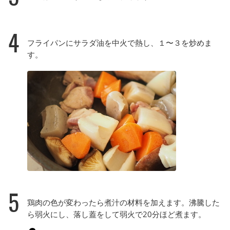
4
フライパンにサラダ油を中火で熱し、１〜３を炒めま
す。
5
鶏肉の色が変わったら煮汁の材料を加えます。沸騰した
ら弱火にし、落し蓋をして弱火で20分ほど煮ます。