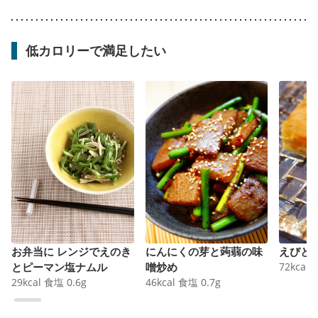
低カロリーで満足したい
お弁当に レンジでえのき
にんにくの芽と蒟蒻の味
えびと
とピーマン塩ナムル
噌炒め
72
kcal
29
kcal
食塩
0.6
g
46
kcal
食塩
0.7
g