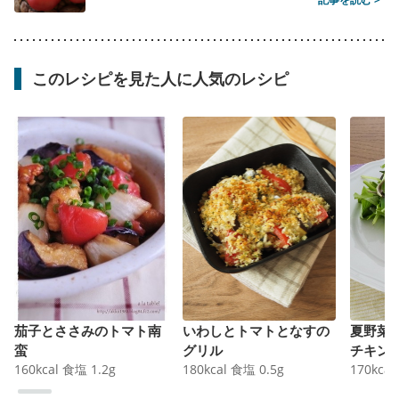
このレシピを見た人に人気のレシピ
茄子とささみのトマト南
いわしとトマトとなすの
夏野菜
蛮
グリル
チキン
160
kcal
食塩
1.2
g
180
kcal
食塩
0.5
g
170
kcal