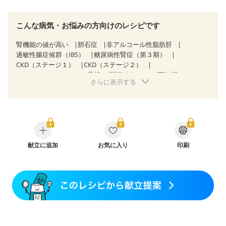
こんな病気・お悩みの方向けのレシピです
腎機能の値が高い
胆石症
非アルコール性脂肪肝
過敏性腸症候群（IBS）
糖尿病性腎症（第３期）
CKD（ステージ１）
CKD（ステージ２）
CKD（ステージ３a）
骨折
関節リウマチ
更年期
さらに表示する
献立に追加
お気に入り
印刷