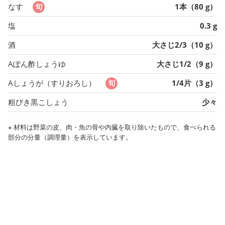
なす
1本（80 g）
塩
0.3 g
酒
大さじ2/3（10 g）
Aぽん酢しょうゆ
大さじ1/2（9 g）
Aしょうが（すりおろし）
1/4片（3 g）
粗びき黒こしょう
少々
※ 材料は野菜の皮、肉・魚の骨や内臓を取り除いたもので、食べられる
部分の分量（調理量）を表示しています。