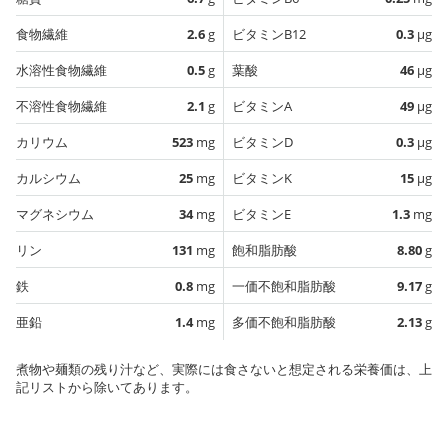
食物繊維
2.6
g
ビタミンB12
0.3
µg
水溶性食物繊維
0.5
g
葉酸
46
µg
不溶性食物繊維
2.1
g
ビタミンA
49
µg
カリウム
523
mg
ビタミンD
0.3
µg
カルシウム
25
mg
ビタミンK
15
µg
マグネシウム
34
mg
ビタミンE
1.3
mg
リン
131
mg
飽和脂肪酸
8.80
g
鉄
0.8
mg
一価不飽和脂肪酸
9.17
g
亜鉛
1.4
mg
多価不飽和脂肪酸
2.13
g
煮物や麺類の残り汁など、実際には食さないと想定される栄養価は、上
記リストから除いてあります。