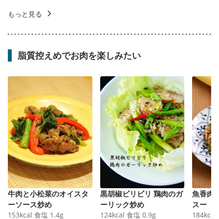
もっと見る
脂質控えめでお肉を楽しみたい
牛肉と小松菜のオイスタ
黒胡椒ビリビリ 鶏肉のガ
魚香肉
ーソース炒め
ーリック炒め
スー
153
kcal
食塩
1.4
g
124
kcal
食塩
0.9
g
184
kcal