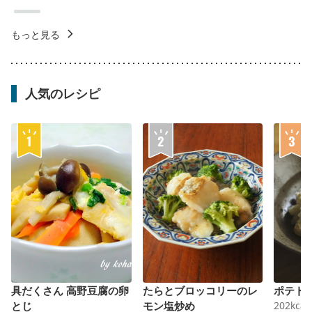
もっと見る
人気のレシピ
具だくさん 高野豆腐の卵
たらとブロッコリーのレ
ポテト
とじ
モン塩炒め
202
kcal