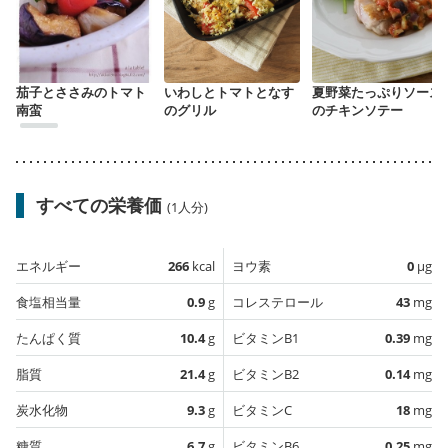
茄子とささみのトマト
いわしとトマトとなす
夏野菜たっぷりソース
南蛮
のグリル
のチキンソテー
すべての栄養価
(1人分)
エネルギー
266
kcal
ヨウ素
0
µg
食塩相当量
0.9
g
コレステロール
43
mg
たんぱく質
10.4
g
ビタミンB1
0.39
mg
脂質
21.4
g
ビタミンB2
0.14
mg
炭水化物
9.3
g
ビタミンC
18
mg
糖質
6.7
g
ビタミンB6
0.25
mg