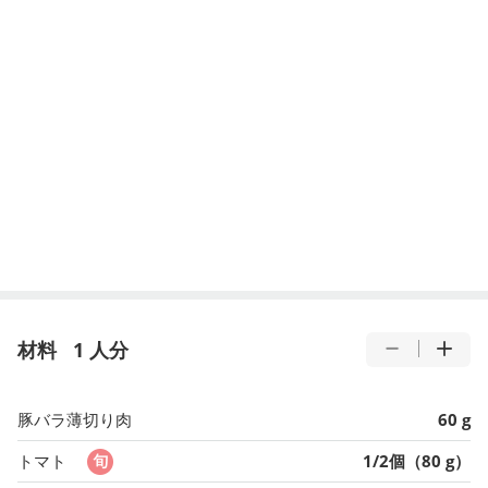
材料
1 人分
豚バラ薄切り肉
60 g
トマト
1/2個（80 g）