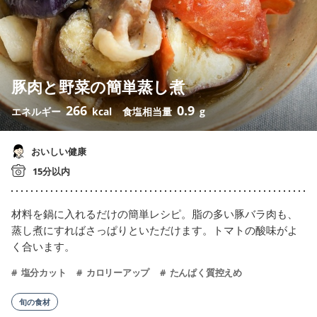
豚肉と野菜の簡単蒸し煮
266
0.9
エネルギー
kcal
食塩相当量
g
おいしい健康
15分以内
材料を鍋に入れるだけの簡単レシピ。脂の多い豚バラ肉も、
蒸し煮にすればさっぱりといただけます。トマトの酸味がよ
く合います。
塩分カット
カロリーアップ
たんぱく質控えめ
旬の食材