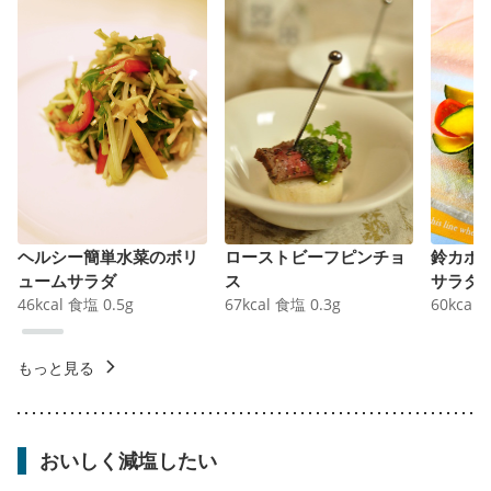
ヘルシー簡単水菜のボリ
ローストビーフピンチョ
鈴カボ
ュームサラダ
ス
サラダ
46
kcal
食塩
0.5
g
67
kcal
食塩
0.3
g
60
kcal
もっと見る
おいしく減塩したい