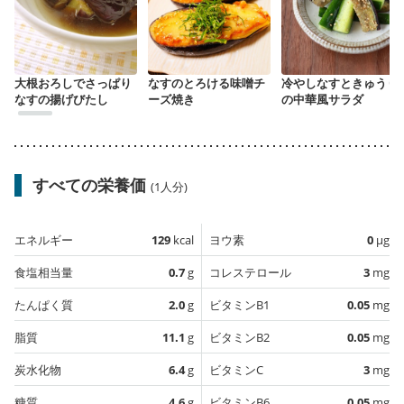
大根おろしでさっぱり
なすのとろける味噌チ
冷やしなすときゅうり
なすの揚げびたし
ーズ焼き
の中華風サラダ
すべての栄養価
(1人分)
エネルギー
129
kcal
ヨウ素
0
µg
食塩相当量
0.7
g
コレステロール
3
mg
たんぱく質
2.0
g
ビタミンB1
0.05
mg
脂質
11.1
g
ビタミンB2
0.05
mg
炭水化物
6.4
g
ビタミンC
3
mg
糖質
4.6
g
ビタミンB6
0.05
mg