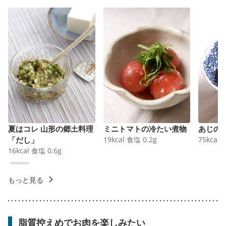
夏はコレ 山形の郷土料理
ミニトマトの冷たい煮物
あじの
「だし」
19
kcal
食塩
0.2
g
75
kcal
16
kcal
食塩
0.6
g
もっと見る
脂質控えめでお肉を楽しみたい