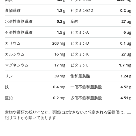
食物繊維
1.8
g
ビタミンB12
0.2
µg
水溶性食物繊維
0.2
g
葉酸
27
µg
不溶性食物繊維
1.5
g
ビタミンA
6
µg
カリウム
203
mg
ビタミンD
0.1
µg
カルシウム
16
mg
ビタミンK
27
µg
マグネシウム
17
mg
ビタミンE
1.7
mg
リン
39
mg
飽和脂肪酸
1.24
g
鉄
0.4
mg
一価不飽和脂肪酸
4.52
g
亜鉛
0.2
mg
多価不飽和脂肪酸
4.51
g
煮物や麺類の残り汁など、実際には食さないと想定される栄養価は、上
記リストから除いてあります。