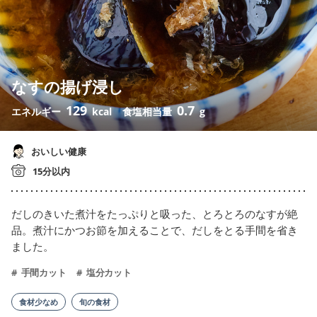
なすの揚げ浸し
129
0.7
エネルギー
kcal
食塩相当量
g
おいしい健康
15分以内
だしのきいた煮汁をたっぷりと吸った、とろとろのなすが絶
品。煮汁にかつお節を加えることで、だしをとる手間を省き
ました。
手間カット
塩分カット
食材少なめ
旬の食材