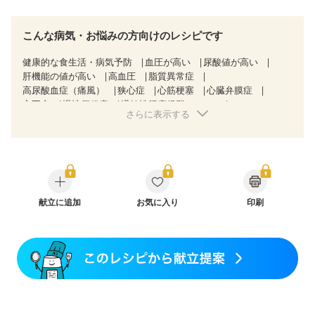
こんな病気・お悩みの方向けのレシピです
健康的な食生活・病気予防
血圧が高い
尿酸値が高い
肝機能の値が高い
高血圧
脂質異常症
高尿酸血症（痛風）
狭心症
心筋梗塞
心臓弁膜症
心不全
慢性便秘症
過敏性腸症候群（IBS）
さらに表示する
CKD（ステージ３a）
CKD（ステージ３b）
透析
乳がん（抗がん剤治療中）
乳がん（ホルモン療法中）
乳がん（放射線治療中）
乳がん治療を終えた方・経過観察中の方など
妊娠中(初期)
妊婦健診・体重増加が気になる（初期）
妊婦健診・血圧が気になる（初期）
妊婦健診・血糖値が気になる（初期）
献立に追加
お気に入り
妊娠高血圧(中期)
印刷
妊娠糖尿病(初期)
産後（母乳）
産後（混合栄養）
産後（ミルク）
骨粗しょう症
関節リウマチ
フレイル（年齢に合わせた体作り）
低栄養予防
貧血対策
ニキビ・肌荒れ
妊活中
更年期