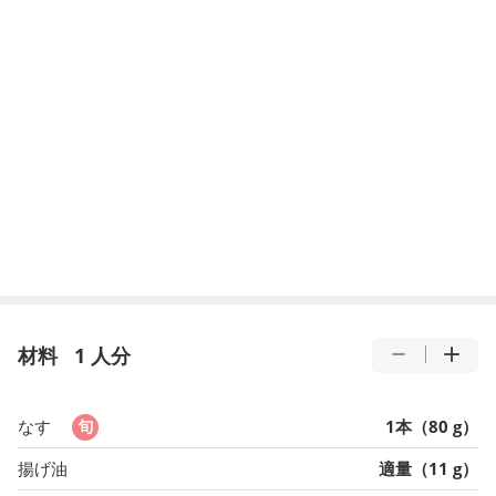
材料
1 人分
なす
1本（80 g）
揚げ油
適量（11 g）