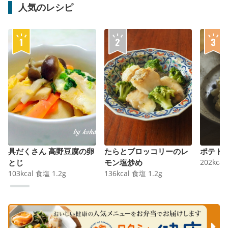
人気のレシピ
具だくさん 高野豆腐の卵
たらとブロッコリーのレ
ポテト
とじ
モン塩炒め
202
kcal
103
kcal
食塩
1.2
g
136
kcal
食塩
1.2
g