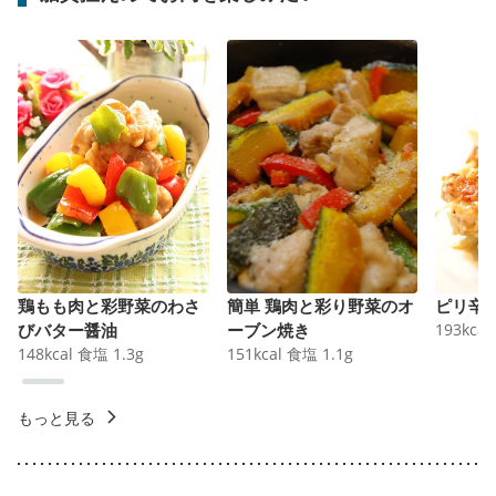
鶏もも肉と彩野菜のわさ
簡単 鶏肉と彩り野菜のオ
ピリ辛
びバター醤油
ーブン焼き
193
kcal
148
kcal
食塩
1.3
g
151
kcal
食塩
1.1
g
もっと見る