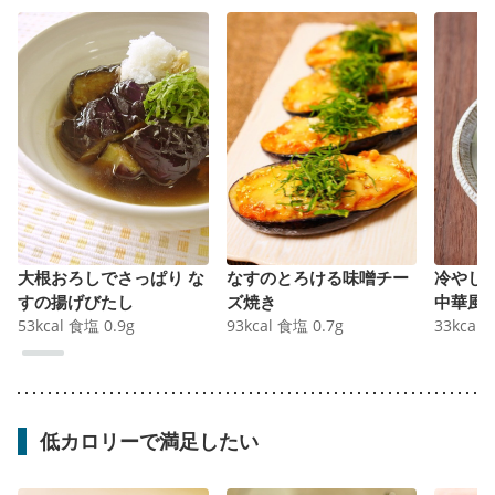
大根おろしでさっぱり な
なすのとろける味噌チー
冷やし
すの揚げびたし
ズ焼き
中華風
53
kcal
食塩
0.9
g
93
kcal
食塩
0.7
g
33
kcal
低カロリーで満足したい