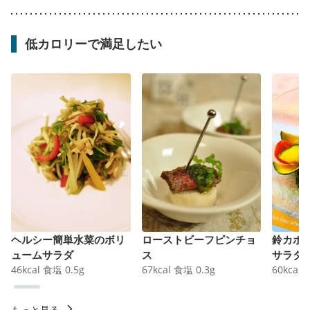
低カロリーで満足したい
ヘルシー簡単水菜のボリ
ローストビーフピンチョ
鈴カボ
ュームサラダ
ス
サラダ
46
kcal
食塩
0.5
g
67
kcal
食塩
0.3
g
60
kcal
もっと見る