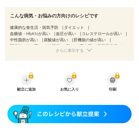
こんな病気・お悩みの方向けのレシピです
健康的な食生活・病気予防
ダイエット
血糖値・HbA1cが高い
血圧が高い
コレステロールが高い
中性脂肪が高い
尿酸値が高い
肝機能の値が高い
腎機能の値が高い
糖尿病（2型）
高血圧
脂質異常症
さらに表示する
高尿酸血症（痛風）
狭心症
心筋梗塞
心臓弁膜症
心不全
胃ポリープ
胆石症
慢性膵炎（移行期・寛解期）
非アルコール性脂肪肝
慢性便秘症
過敏性腸症候群（IBS）
睡眠時無呼吸症候群
糖尿病性腎症（第１期）
糖尿病性腎症（第２期）
糖尿病性腎症（第３期）
CKD（ステージ１）
CKD（ステージ２）
献立に追加
CKD（ステージ３a）
お気に入り
印刷
CKD（ステージ３b）
透析
乳がん（抗がん剤治療中）
乳がん（ホルモン療法中）
乳がん（放射線治療中）
乳がん治療を終えた方・経過観察中の方など
産後（ミルク）
骨折
骨粗しょう症
関節リウマチ
乾癬
フレイル（年齢に合わせた体作り）
低栄養予防
貧血対策
ニキビ・肌荒れ
妊活中
更年期