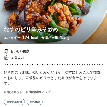
なすのピリ辛みそ炒め
174
1.5
エネルギー
kcal
食塩相当量
g
おいしい健康
30分以内
ひき肉のうま味が効いたみそだれが、なすにしみこんで抜群
のおいしさ。豆板醤のピリッとした辛みが食欲をそそりま
す。
塩分カット
食物繊維アップ
おすすめ厳選
旬の食材