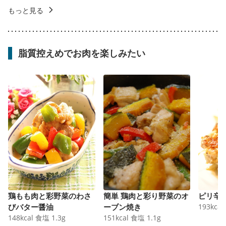
もっと見る
脂質控えめでお肉を楽しみたい
鶏もも肉と彩野菜のわさ
簡単 鶏肉と彩り野菜のオ
ピリ辛
びバター醤油
ーブン焼き
193
kcal
148
kcal
食塩
1.3
g
151
kcal
食塩
1.1
g