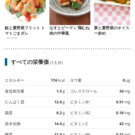
鮭と夏野菜フリット ト
なすとピーマン 鶏むね
豚と夏野菜のオイスタ
マトごまダレ
肉の中華風
ー炒め
すべての栄養価
(1人分)
エネルギー
174
kcal
ヨウ素
0
µg
食塩相当量
1.5
g
コレステロール
34
mg
たんぱく質
12.6
g
ビタミンB1
0.51
mg
脂質
8.2
g
ビタミンB2
0.18
mg
炭水化物
14.4
g
ビタミンC
42
mg
糖質
11.0
g
ビタミンB6
0.31
mg