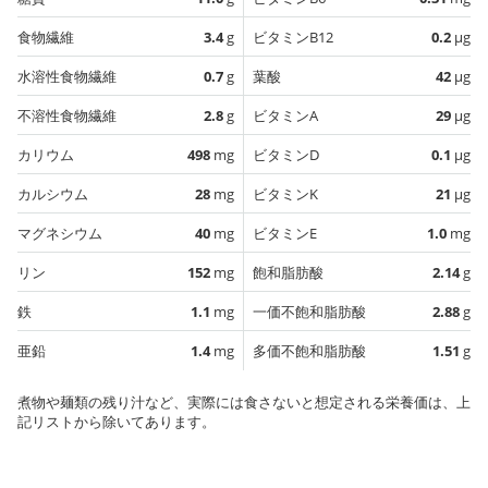
食物繊維
3.4
g
ビタミンB12
0.2
µg
水溶性食物繊維
0.7
g
葉酸
42
µg
不溶性食物繊維
2.8
g
ビタミンA
29
µg
カリウム
498
mg
ビタミンD
0.1
µg
カルシウム
28
mg
ビタミンK
21
µg
マグネシウム
40
mg
ビタミンE
1.0
mg
リン
152
mg
飽和脂肪酸
2.14
g
鉄
1.1
mg
一価不飽和脂肪酸
2.88
g
亜鉛
1.4
mg
多価不飽和脂肪酸
1.51
g
煮物や麺類の残り汁など、実際には食さないと想定される栄養価は、上
記リストから除いてあります。