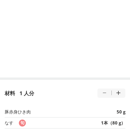
材料
1 人分
豚赤身ひき肉
50 g
なす
1本（80 g）