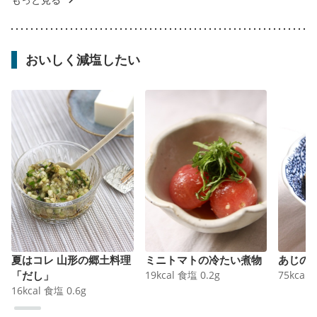
おいしく減塩したい
夏はコレ 山形の郷土料理
ミニトマトの冷たい煮物
あじの
「だし」
19
kcal
食塩
0.2
g
75
kcal
16
kcal
食塩
0.6
g