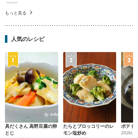
もっと見る
人気のレシピ
具だくさん 高野豆腐の卵
たらとブロッコリーのレ
ポテト
とじ
モン塩炒め
202
kcal