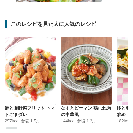
このレシピを見た人に人気のレシピ
鮭と夏野菜フリット トマ
なすとピーマン 鶏むね肉
豚と夏
トごまダレ
の中華風
炒め
257
kcal
食塩
1.5
g
144
kcal
食塩
1.2
g
182
kcal