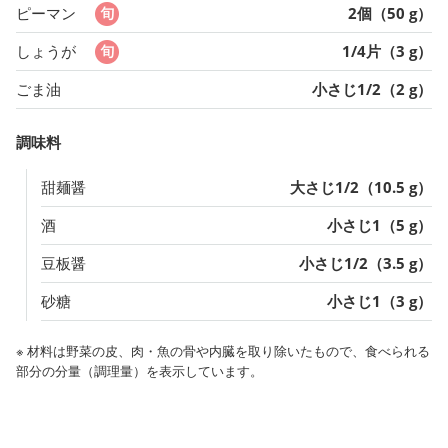
ピーマン
2個（50 g）
しょうが
1/4片（3 g）
ごま油
小さじ1/2（2 g）
調味料
甜麺醤
大さじ1/2（10.5 g）
酒
小さじ1（5 g）
豆板醤
小さじ1/2（3.5 g）
砂糖
小さじ1（3 g）
※ 材料は野菜の皮、肉・魚の骨や内臓を取り除いたもので、食べられる
部分の分量（調理量）を表示しています。