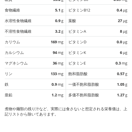
食物繊維
5.1
g
ビタミンB12
0.4
µg
水溶性食物繊維
0.9
g
葉酸
27
µg
不溶性食物繊維
3.2
g
ビタミンA
8
µg
カリウム
169
mg
ビタミンD
0.0
µg
カルシウム
94
mg
ビタミンK
6
µg
マグネシウム
36
mg
ビタミンE
0.3
mg
リン
133
mg
飽和脂肪酸
0.57
g
鉄
0.9
mg
一価不飽和脂肪酸
1.05
g
亜鉛
1.2
mg
多価不飽和脂肪酸
1.27
g
煮物や麺類の残り汁など、実際には食さないと想定される栄養価は、上
記リストから除いてあります。