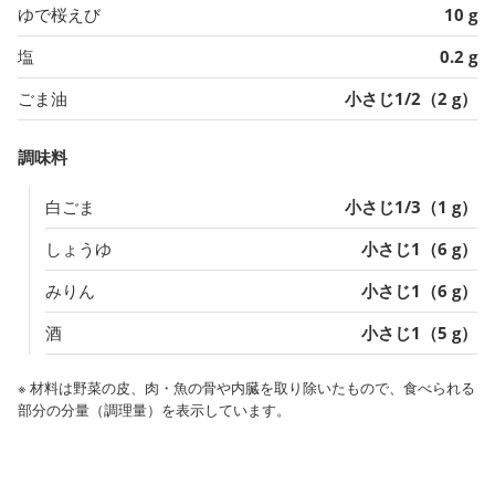
ゆで桜えび
10 g
塩
0.2 g
ごま油
小さじ1/2（2 g）
調味料
白ごま
小さじ1/3（1 g）
しょうゆ
小さじ1（6 g）
みりん
小さじ1（6 g）
酒
小さじ1（5 g）
※ 材料は野菜の皮、肉・魚の骨や内臓を取り除いたもので、食べられる
部分の分量（調理量）を表示しています。