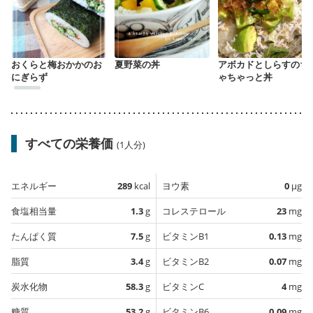
おくらと梅おかかのお
夏野菜の丼
アボカドとしらすのち
にぎらず
ゃちゃっと丼
すべての栄養価
(1人分)
エネルギー
289
kcal
ヨウ素
0
µg
食塩相当量
1.3
g
コレステロール
23
mg
たんぱく質
7.5
g
ビタミンB1
0.13
mg
脂質
3.4
g
ビタミンB2
0.07
mg
炭水化物
58.3
g
ビタミンC
4
mg
糖質
53.2
g
ビタミンB6
0.09
mg