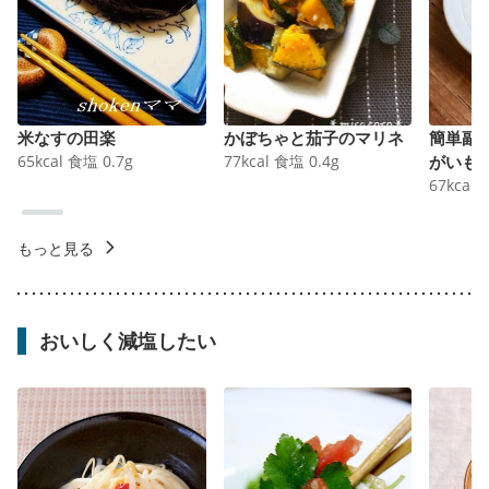
米なすの田楽
かぼちゃと茄子のマリネ
簡単副
65
kcal
食塩
0.7
g
77
kcal
食塩
0.4
g
がいも
67
kcal
もっと見る
おいしく減塩したい