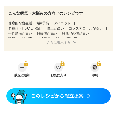
こんな病気・お悩みの方向けのレシピです
健康的な食生活・病気予防
ダイエット
血糖値・HbA1cが高い
血圧が高い
コレステロールが高い
中性脂肪が高い
尿酸値が高い
肝機能の値が高い
腎機能の値が高い
糖尿病（2型）
高血圧
さらに表示する
高尿酸血症（痛風）
胃ポリープ
胆石症
慢性膵炎（移行期・寛解期）
非アルコール性脂肪肝
痔
慢性便秘症
過敏性腸症候群（IBS）
睡眠時無呼吸症候群
糖尿病性腎症（第１期）
糖尿病性腎症（第２期）
糖尿病性腎症（第３期）
CKD（ステージ１）
CKD（ステージ２）
CKD（ステージ３a）
CKD（ステージ３b）
献立に追加
透析
お気に入り
乳がん（抗がん剤治療中）
印刷
乳がん（ホルモン療法中）
乳がん（放射線治療中）
乳がん治療を終えた方・経過観察中の方など
妊娠中(初期)
妊婦健診・体重増加が気になる（初期）
妊婦健診・血圧が気になる（初期）
妊婦健診・血糖値が気になる（初期）
妊娠高血圧(中期)
妊娠糖尿病(初期)
産後（母乳）
産後（混合栄養）
産後（ミルク）
骨折
骨粗しょう症
関節リウマチ