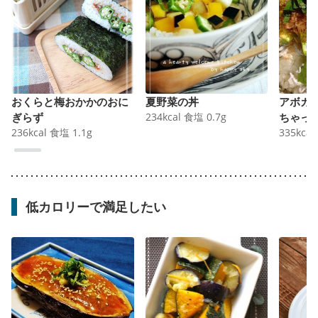
おくらと梅おかかのおに
夏野菜の丼
アボカ
ぎらず
234
kcal
食塩
0.7
g
ちゃっ
236
kcal
食塩
1.1
g
335
kcal
低カロリーで満足したい