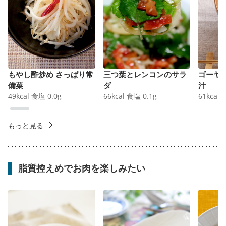
もやし酢炒め さっぱり常
三つ葉とレンコンのサラ
ゴーヤ
備菜
ダ
汁
49
kcal
食塩
0.0
g
66
kcal
食塩
0.1
g
61
kcal
もっと見る
脂質控えめでお肉を楽しみたい