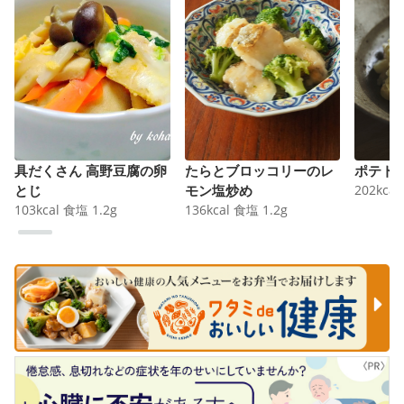
具だくさん 高野豆腐の卵
たらとブロッコリーのレ
ポテト
とじ
モン塩炒め
202
kcal
103
kcal
食塩
1.2
g
136
kcal
食塩
1.2
g