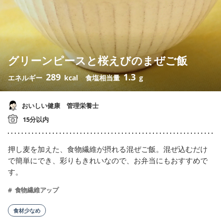
グリーンピースと桜えびのまぜご飯
289
1.3
エネルギー
kcal
食塩相当量
g
おいしい健康 管理栄養士
15分以内
押し麦を加えた、食物繊維が摂れる混ぜご飯。混ぜ込むだけ
で簡単にでき、彩りもきれいなので、お弁当にもおすすめで
す。
食物繊維アップ
食材少なめ