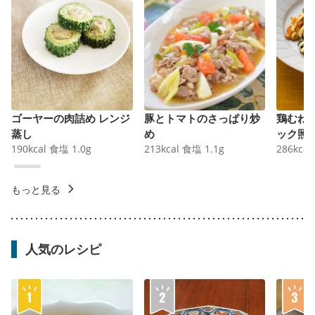
ゴーヤーの肉詰め レンジ
豚とトマトのさっぱり炒
鶏むね
蒸し
め
ック照
190
kcal
食塩
1.0
g
213
kcal
食塩
1.1
g
286
kcal
もっと見る
人気のレシピ