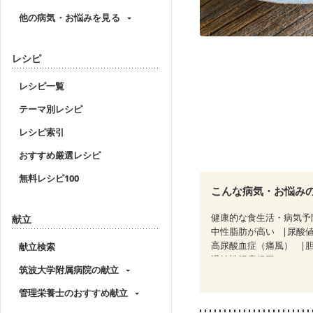
他の病気・お悩みを見る
レシピ
レシピ一覧
テーマ別レシピ
レシピ索引
おすすめ厳選レシピ
無料レシピ100
こんな病気・お悩み
健康的な食生活・病気予
献立
中性脂肪が高い
尿酸
高尿酸血症（痛風）
献立検索
過敏性腸症候群（IBS）
筑波大学附属病院の献立
糖尿病性腎症（第３期）
CKD（ステージ３b）
管理栄養士のおすすめ献立
乳がん治療を終えた方・