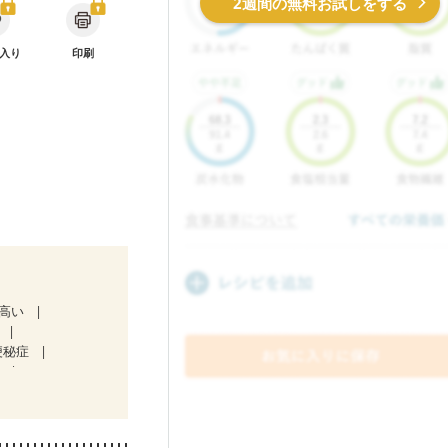
2週間の無料お試しをする
入り
印刷
が高い
便秘症
）
放射線治療中）
）