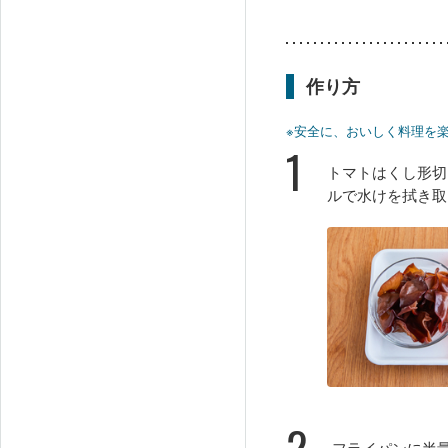
作り方
※安全に、おいしく料理を
1
トマトはくし形切
ルで水けを拭き取
2
フライパンに半