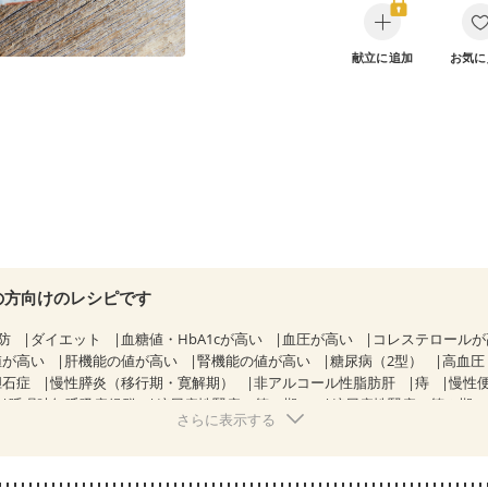
献立に追加
お気に
の方向けのレシピです
防
ダイエット
血糖値・HbA1cが高い
血圧が高い
コレステロール
値が高い
肝機能の値が高い
腎機能の値が高い
糖尿病（2型）
高血圧
胆石症
慢性膵炎（移行期・寛解期）
非アルコール性脂肪肝
痔
慢性
睡眠時無呼吸症候群
糖尿病性腎症（第１期）
糖尿病性腎症（第２期
さらに表示する
CKD（ステージ１）
CKD（ステージ２）
CKD（ステージ３a）
透析
乳がん（抗がん剤治療中）
乳がん（ホルモン療法中）
乳がん（
経過観察中の方など
妊娠中(初期)
妊婦健診・体重増加が気になる（初期