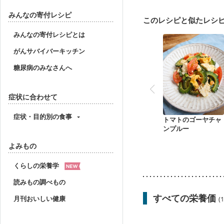
妊婦健診・血圧が気にな
産後（母乳）
産後（
みんなの寄付レシピ
このレシピと似たレシ
フレイル（年齢に合わせ
みんなの寄付レシピとは
がんサバイバーキッチン
糖尿病のみなさんへ
症状に合わせて
症状・目的別の食事
トマトのゴーヤチャ
ンプルー
よみもの
くらしの栄養学
読みもの調べもの
すべての栄養価
月刊おいしい健康
(