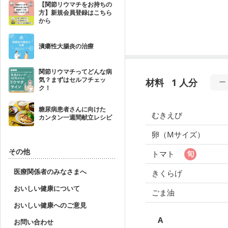
【関節リウマチをお持ちの
方】新規会員登録はこちら
から
潰瘍性大腸炎の治療
関節リウマチってどんな病
気？まずはセルフチェッ
材料
1 人分
ク！
糖尿病患者さんに向けた
むきえび
カンタン一週間献立レシピ
卵（Mサイズ）
その他
トマト
医療関係者のみなさまへ
きくらげ
おいしい健康について
ごま油
おいしい健康へのご意見
A
お問い合わせ