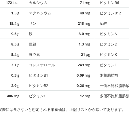
172
kcal
カルシウム
71
mg
ビタミンB6
1.5
g
マグネシウム
40
mg
ビタミンB12
15.4
g
リン
213
mg
葉酸
9.5
g
鉄
3.0
mg
ビタミンA
8.5
g
亜鉛
1.3
mg
ビタミンD
5.4
g
ヨウ素
21
µg
ビタミンK
3.1
g
コレステロール
249
mg
ビタミンE
0.3
g
ビタミンB1
0.09
mg
飽和脂肪酸
2.9
g
ビタミンB2
0.26
mg
一価不飽和脂肪
406
mg
ビタミンC
12
mg
多価不飽和脂肪
実際には食さないと想定される栄養価は、上記リストから除いてあります。