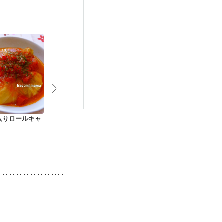
娠糖尿病(初期)
入りロールキャ
ハートのじゃがバタ
夏野菜とツナのさっ
具沢山冷やし
鮭コロッケ
ぱり すし酢ご飯