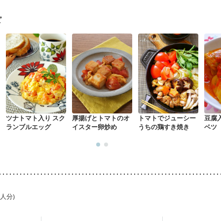
る（初期）
妊婦健診・血糖値が気になる（初期）
妊娠高血圧(中期)
妊
混合栄養）
産後（ミルク）
骨折
骨粗しょう症
関節リウマチ
乾癬
ピ
た体作り）
低栄養予防
貧血対策
ニキビ・肌荒れ
妊活中
更年期
ツナトマト入り スク
厚揚げとトマトのオ
トマトでジューシー
豆腐
ランブルエッグ
イスター卵炒め
うちの鶏すき焼き
ベツ
1人分)