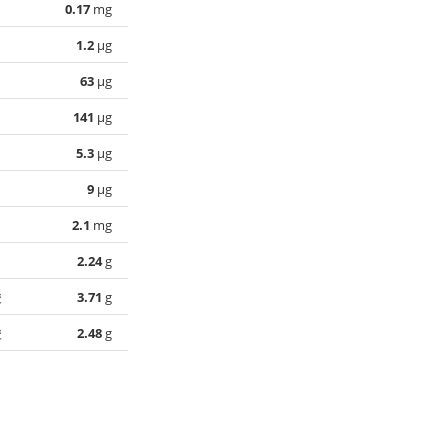
0.17
mg
1.2
µg
63
µg
141
µg
5.3
µg
9
µg
2.1
mg
2.24
g
酸
3.71
g
酸
2.48
g