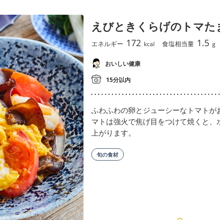
えびときくらげのトマた
172
1.5
エネルギー
食塩相当量
kcal
g
おいしい健康
15分以内
ふわふわの卵とジューシーなトマトが
マトは強火で焦げ目をつけて焼くと、
上がります。
旬の食材