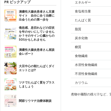
PR ピックアップ
エネルギー
食塩相当量
潰瘍性大腸炎患者さん支援
サイト 自分に合う治療に
出会うための第一歩を
たんぱく質
倦怠感、息切れなどの症状
脂質
を年のせいにしていません
か？そのサイン心臓からの
炭水化物
SOSかもしれません
糖質
潰瘍性大腸炎患者さん座談
会レポート
食物繊維
水溶性食物繊維
大豆中心の朝たんぱくダイ
エットとは!?
不溶性食物繊維
ツナでたんぱく質をプラス
カリウム
しましょう
煮物や麺類の残り汁など、
関節リウマチ治療体験談