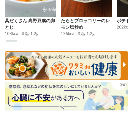
具だくさん 高野豆腐の卵
たらとブロッコリーのレ
ポテト
とじ
モン塩炒め
202
kcal
103
kcal
食塩
1.2
g
136
kcal
食塩
1.2
g