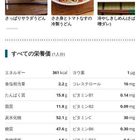
さっぱりサラダうどん
ささ身とトマトなすの
冷やしきしめん(さば味
冷製うどん
噌ダレ)
すべての栄養価
(1人分)
エネルギー
361
kcal
ヨウ素
1
µg
食塩相当量
2.2
g
コレステロール
16
mg
たんぱく質
15.8
g
ビタミンB1
0.14
mg
脂質
11.8
g
ビタミンB2
0.09
mg
炭水化物
52.1
g
ビタミンC
30
mg
糖質
47.6
g
ビタミンB6
0.30
mg
食物繊維
4.5
g
ビタミンB12
0.6
µg