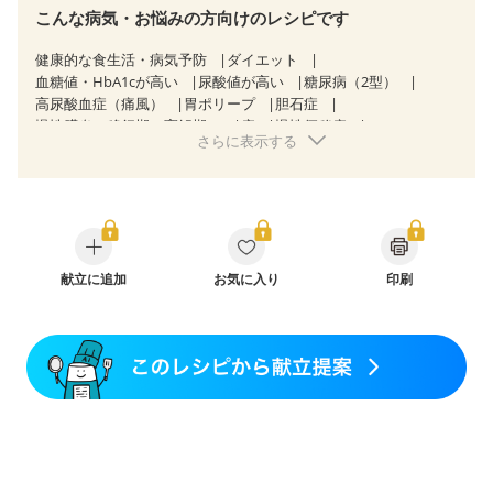
こんな病気・お悩みの方向けのレシピです
健康的な食生活・病気予防
ダイエット
血糖値・HbA1cが高い
尿酸値が高い
糖尿病（2型）
高尿酸血症（痛風）
胃ポリープ
胆石症
慢性膵炎（移行期・寛解期）
痔
慢性便秘症
さらに表示する
過敏性腸症候群（IBS）
糖尿病性腎症（第１期）
糖尿病性腎症（第２期）
乳がん（抗がん剤治療中）
乳がん（ホルモン療法中）
乳がん（放射線治療中）
乳がん治療を終えた方・経過観察中の方など
産後（母乳）
産後（混合栄養）
産後（ミルク）
骨折
関節リウマチ
乾癬
フレイル（年齢に合わせた体作り）
貧血対策
ニキビ・肌荒れ
献立に追加
妊活中
お気に入り
更年期
印刷