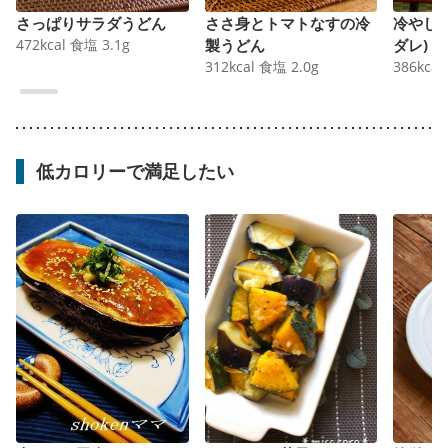
さっぱりサラダうどん
ささ身とトマトなすの冷
冷やし
472
kcal
食塩
3.1
g
製うどん
ダレ)
312
kcal
食塩
2.0
g
386
kcal
低カロリーで満足したい