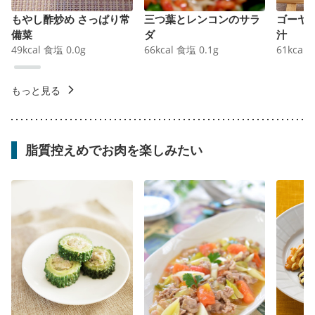
もやし酢炒め さっぱり常
三つ葉とレンコンのサラ
ゴーヤ
備菜
ダ
汁
49
kcal
食塩
0.0
g
66
kcal
食塩
0.1
g
61
kcal
もっと見る
脂質控えめでお肉を楽しみたい