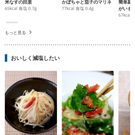
米なすの田楽
かぼちゃと茄子のマリネ
簡単副
65
kcal
食塩
0.7
g
77
kcal
食塩
0.4
g
がいも
67
kcal
もっと見る
おいしく減塩したい