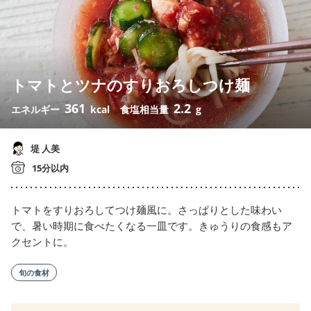
トマトとツナのすりおろしつけ麺
361
2.2
エネルギー
kcal
食塩相当量
g
堤 人美
15分以内
トマトをすりおろしてつけ麺風に。さっぱりとした味わい
で、暑い時期に食べたくなる一皿です。きゅうりの食感もア
クセントに。
旬の食材