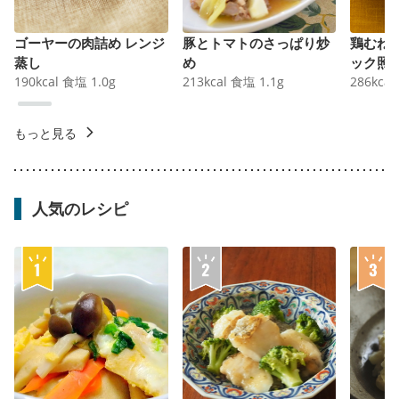
ゴーヤーの肉詰め レンジ
豚とトマトのさっぱり炒
鶏むね
蒸し
め
ック照
190
kcal
食塩
1.0
g
213
kcal
食塩
1.1
g
286
kcal
もっと見る
人気のレシピ