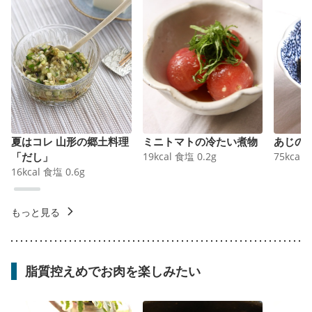
夏はコレ 山形の郷土料理
ミニトマトの冷たい煮物
あじの
「だし」
19
kcal
食塩
0.2
g
75
kcal
16
kcal
食塩
0.6
g
もっと見る
脂質控えめでお肉を楽しみたい