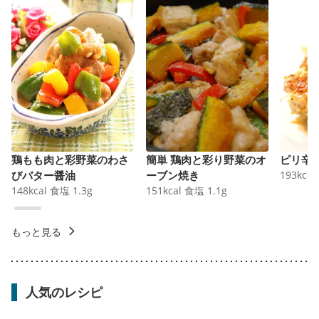
鶏もも肉と彩野菜のわさ
簡単 鶏肉と彩り野菜のオ
ピリ辛
びバター醤油
ーブン焼き
193
kcal
148
kcal
食塩
1.3
g
151
kcal
食塩
1.1
g
もっと見る
人気のレシピ