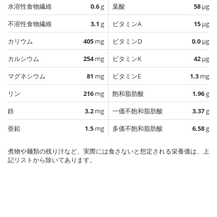
水溶性食物繊維
0.6
g
葉酸
58
µg
不溶性食物繊維
3.1
g
ビタミンA
15
µg
カリウム
405
mg
ビタミンD
0.0
µg
カルシウム
254
mg
ビタミンK
42
µg
マグネシウム
81
mg
ビタミンE
1.3
mg
リン
216
mg
飽和脂肪酸
1.96
g
鉄
3.2
mg
一価不飽和脂肪酸
3.37
g
亜鉛
1.5
mg
多価不飽和脂肪酸
6.58
g
煮物や麺類の残り汁など、実際には食さないと想定される栄養価は、上
記リストから除いてあります。