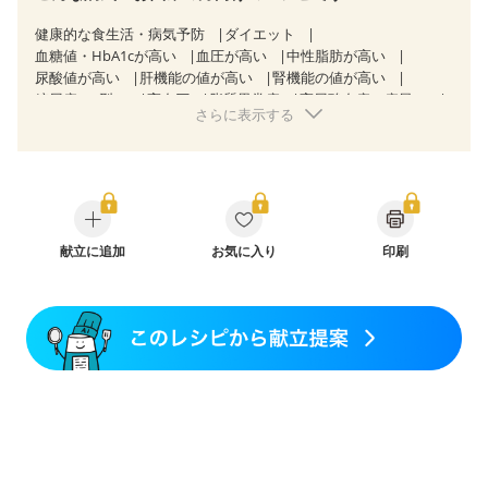
健康的な食生活・病気予防
ダイエット
血糖値・HbA1cが高い
血圧が高い
中性脂肪が高い
尿酸値が高い
肝機能の値が高い
腎機能の値が高い
糖尿病（2型）
高血圧
脂質異常症
高尿酸血症（痛風）
さらに表示する
狭心症
心筋梗塞
心臓弁膜症
心不全
胆石症
非アルコール性脂肪肝
痔
慢性便秘症
過敏性腸症候群（IBS）
睡眠時無呼吸症候群
糖尿病性腎症（第１期）
糖尿病性腎症（第２期）
糖尿病性腎症（第３期）
CKD（ステージ１）
CKD（ステージ２）
CKD（ステージ３a）
CKD（ステージ３b）
献立に追加
乳がん（抗がん剤治療中）
お気に入り
印刷
乳がん（ホルモン療法中）
乳がん（放射線治療中）
乳がん治療を終えた方・経過観察中の方など
飲み込みにくい
食欲がない
妊娠中(初期)
妊婦健診・体重増加が気になる（初期）
妊婦健診・血圧が気になる（初期）
妊婦健診・血糖値が気になる（初期）
妊娠高血圧(中期)
妊娠糖尿病(初期)
産後（母乳）
産後（混合栄養）
産後（ミルク）
骨折
骨粗しょう症
関節リウマチ
乾癬
フレイル（年齢に合わせた体作り）
低栄養予防
貧血対策
ニキビ・肌荒れ
妊活中
更年期