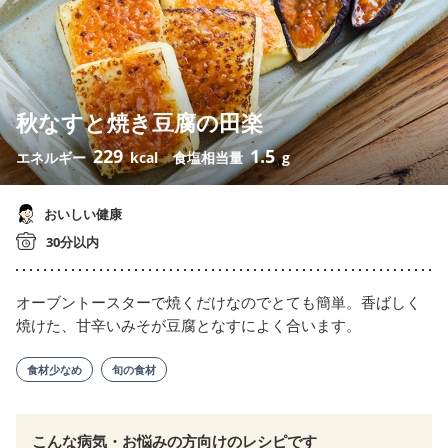
秋なすと焼き豆腐の田楽
229
1.5
エネルギー
kcal
食塩相当量
g
おいしい健康
30分以内
オーブントースターで焼くだけなのでとても簡単。香ばしく
焼けた、甘辛いみそが豆腐となすによく合います。
食材少なめ
旬の食材
こんな病気・お悩みの方向けのレシピです