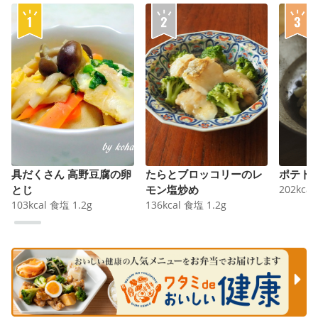
具だくさん 高野豆腐の卵
たらとブロッコリーのレ
ポテト
とじ
モン塩炒め
202
kcal
103
kcal
食塩
1.2
g
136
kcal
食塩
1.2
g