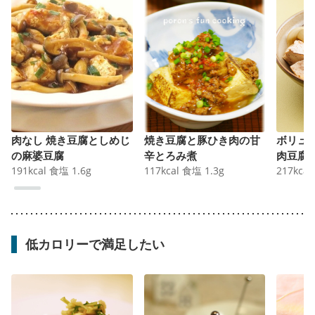
肉なし 焼き豆腐としめじ
焼き豆腐と豚ひき肉の甘
ボリュ
の麻婆豆腐
辛とろみ煮
肉豆腐
191
kcal
食塩
1.6
g
117
kcal
食塩
1.3
g
217
kcal
低カロリーで満足したい