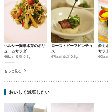
ヘルシー簡単水菜のボリ
ローストビーフピンチョ
鈴カボ
ュームサラダ
ス
サラダ
46
kcal
食塩
0.5
g
67
kcal
食塩
0.3
g
60
kcal
もっと見る
おいしく減塩したい