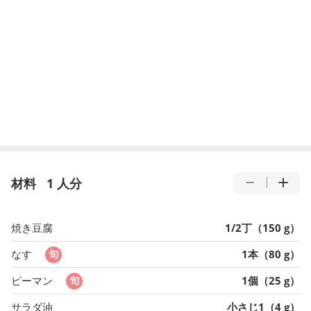
材料
1 人分
焼き豆腐
1/2丁（150 g）
なす
1本（80 g）
ピーマン
1個（25 g）
サラダ油
小さじ1（4 g）