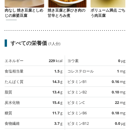
肉なし 焼き豆腐としめ
焼き豆腐と豚ひき肉の
ボリューム満点 ごちそ
じの麻婆豆腐
甘辛とろみ煮
う肉豆腐
すべての栄養価
(1人分)
エネルギー
229
kcal
ヨウ素
0
µg
食塩相当量
1.5
g
コレステロール
1
mg
たんぱく質
14.3
g
ビタミンB1
0.16
mg
脂質
13.4
g
ビタミンB2
0.10
mg
炭水化物
15.4
g
ビタミンC
22
mg
糖質
11.7
g
ビタミンB6
0.18
mg
食物繊維
3.7
g
ビタミンB12
0.0
µg