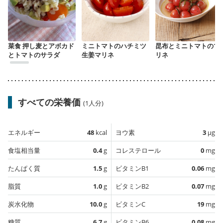
菜食 押し麦とアボカド
ミニトマトのハチミツ
昆布とミニトマトのマ
とトマトのサラダ
生姜マリネ
リネ
すべての栄養価
(1人分)
エネルギー
48
kcal
ヨウ素
3
µg
食塩相当量
0.4
g
コレステロール
0
mg
たんぱく質
1.5
g
ビタミンB1
0.06
mg
脂質
1.0
g
ビタミンB2
0.07
mg
炭水化物
10.0
g
ビタミンC
19
mg
糖質
6.7
g
ビタミンB6
0.08
mg