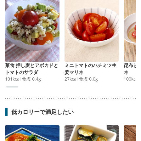
菜食 押し麦とアボカドと
ミニトマトのハチミツ生
昆布と
トマトのサラダ
姜マリネ
ネ
101
kcal
食塩
0.4
g
27
kcal
食塩
0.0
g
100
kcal
低カロリーで満足したい