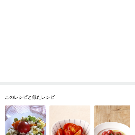
妊娠糖尿病(初期)
産後（母乳）
産後（混合栄養）
産後（ミルク）
骨折
骨粗しょう症
関節リウマチ
乾癬
フレイル（年齢に合わせた体作り）
低栄養予防
貧血対策
ニキビ・肌荒れ
妊活中
更年期
このレシピと似たレシピ