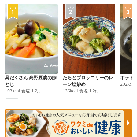
具だくさん 高野豆腐の卵
たらとブロッコリーのレ
ポテト
とじ
モン塩炒め
202
kcal
103
kcal
食塩
1.2
g
136
kcal
食塩
1.2
g