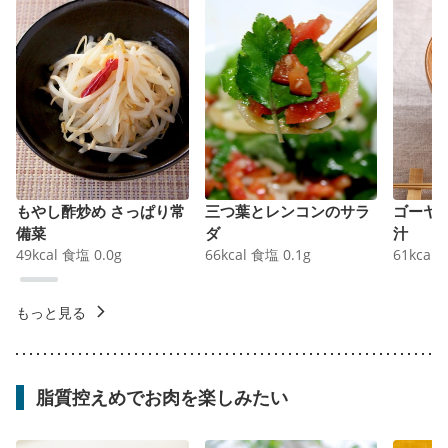
もやし酢炒め さっぱり常
三つ葉とレンコンのサラ
ゴーヤ
備菜
ダ
汁
49
kcal
食塩
0.0
g
66
kcal
食塩
0.1
g
61
kcal
もっと見る
脂質控えめでお肉を楽しみたい