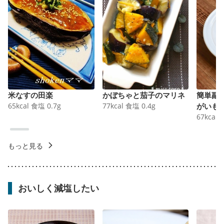
米なすの田楽
かぼちゃと茄子のマリネ
簡単副
65
kcal
食塩
0.7
g
77
kcal
食塩
0.4
g
がいも
67
kcal
もっと見る
おいしく減塩したい