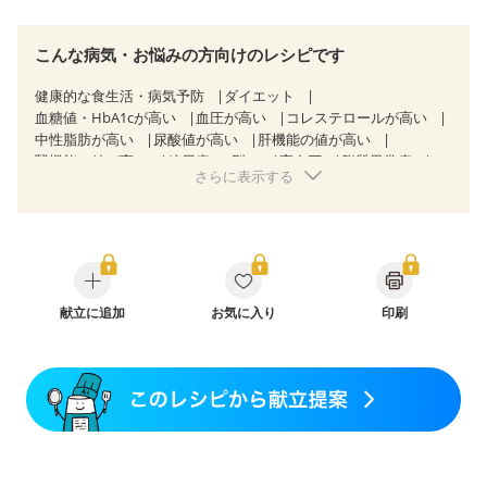
こんな病気・お悩みの方向けのレシピです
健康的な食生活・病気予防
ダイエット
血糖値・HbA1cが高い
血圧が高い
コレステロールが高い
中性脂肪が高い
尿酸値が高い
肝機能の値が高い
腎機能の値が高い
糖尿病（2型）
高血圧
脂質異常症
さらに表示する
高尿酸血症（痛風）
狭心症
心筋梗塞
心臓弁膜症
心不全
胃ポリープ
胆石症
慢性膵炎（移行期・寛解期）
非アルコール性脂肪肝
痔
慢性便秘症
過敏性腸症候群（IBS）
睡眠時無呼吸症候群
糖尿病性腎症（第１期）
糖尿病性腎症（第２期）
糖尿病性腎症（第３期）
CKD（ステージ１）
CKD（ステージ２）
献立に追加
CKD（ステージ３a）
お気に入り
透析
印刷
乳がん（抗がん剤治療中）
乳がん（ホルモン療法中）
乳がん（放射線治療中）
乳がん治療を終えた方・経過観察中の方など
味の感じ方が変わった
食欲がない
妊娠中(初期)
妊婦健診・体重増加が気になる（初期）
妊婦健診・血圧が気になる（初期）
妊婦健診・血糖値が気になる（初期）
妊娠高血圧(中期)