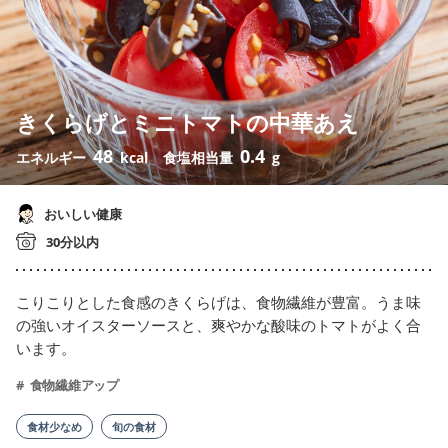
きくらげとミニトマトの中華あえ
48
0.4
エネルギー
kcal
食塩相当量
g
おいしい健康
30分以内
こりこりとした食感のきくらげは、食物繊維が豊富。うま味
の強いオイスターソースと、爽やかな酸味のトマトがよく合
います。
食物繊維アップ
食材少なめ
旬の食材