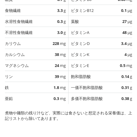
食物繊維
3.3
g
ビタミンB12
0.1
µg
水溶性食物繊維
0.3
g
葉酸
27
µg
不溶性食物繊維
3.0
g
ビタミンA
48
µg
カリウム
228
mg
ビタミンD
3.4
µg
カルシウム
38
mg
ビタミンK
4
µg
マグネシウム
24
mg
ビタミンE
0.5
mg
リン
39
mg
飽和脂肪酸
0.14
g
鉄
1.8
mg
一価不飽和脂肪酸
0.31
g
亜鉛
0.3
mg
多価不飽和脂肪酸
0.38
g
煮物や麺類の残り汁など、実際には食さないと想定される栄養価は、上
記リストから除いてあります。