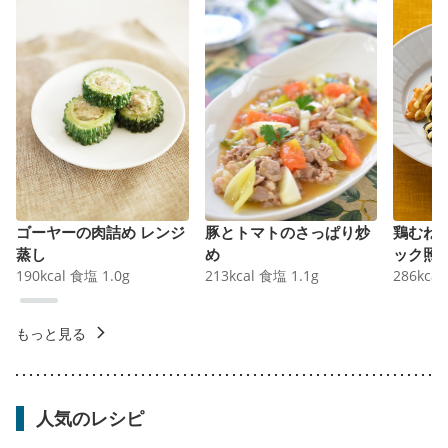
ゴーヤーの肉詰め レンジ
豚とトマトのさっぱり炒
鶏むね
蒸し
め
ック照
190
kcal
食塩
1.0
g
213
kcal
食塩
1.1
g
286
kcal
もっと見る
人気のレシピ