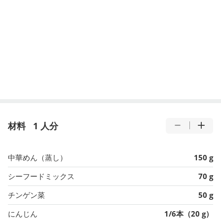
材料
1 人分
中華めん（蒸し）
150 g
シーフードミックス
70 g
チンゲン菜
50 g
にんじん
1/6本（20 g）