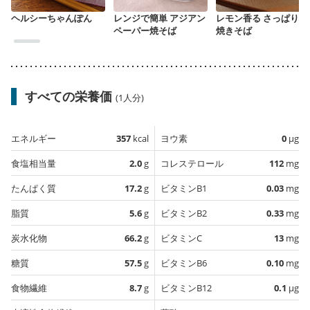
ヘルシーちゃんぽん
レンジで簡単 アジアン
レモン香る さっぱり塩
ペーパー焼そば
焼きそば
すべての栄養価
(1人分)
エネルギー
357
kcal
ヨウ素
0
µg
食塩相当量
2.0
g
コレステロール
112
mg
たんぱく質
17.2
g
ビタミンB1
0.03
mg
脂質
5.6
g
ビタミンB2
0.33
mg
炭水化物
66.2
g
ビタミンC
13
mg
糖質
57.5
g
ビタミンB6
0.10
mg
食物繊維
8.7
g
ビタミンB12
0.1
µg