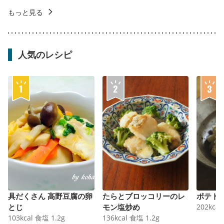
もっと見る
人気のレシピ
具だくさん 高野豆腐の卵
たらとブロッコリーのレ
ポテト
とじ
モン塩炒め
202
kcal
103
kcal
食塩
1.2
g
136
kcal
食塩
1.2
g