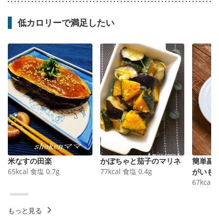
低カロリーで満足したい
米なすの田楽
かぼちゃと茄子のマリネ
簡単副
65
kcal
食塩
0.7
g
77
kcal
食塩
0.4
g
がいも
67
kcal
もっと見る