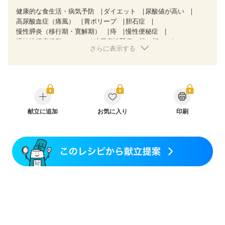
健康的な食生活・病気予防
ダイエット
尿酸値が高い
高尿酸血症（痛風）
胃ポリープ
胆石症
慢性膵炎（移行期・寛解期）
痔
慢性便秘症
過敏性腸症候群（IBS）
糖尿病性腎症（第１期）
さらに表示する
糖尿病性腎症（第２期）
乳がん（抗がん剤治療中）
乳がん（ホルモン療法中）
乳がん（放射線治療中）
乳がん治療を終えた方・経過観察中の方など
産後（母乳）
産後（混合栄養）
産後（ミルク）
骨折
骨粗しょう症
関節リウマチ
フレイル（年齢に合わせた体作り）
貧血対策
ニキビ・肌荒れ
妊活中
更年期
献立に追加
お気に入り
印刷