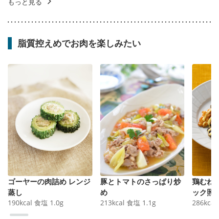
もっと見る
脂質控えめでお肉を楽しみたい
ゴーヤーの肉詰め レンジ
豚とトマトのさっぱり炒
鶏むね
蒸し
め
ック照
190
kcal
食塩
1.0
g
213
kcal
食塩
1.1
g
286
kcal