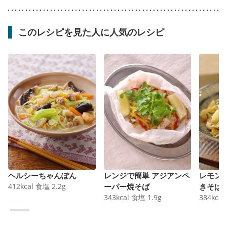
このレシピを見た人に人気のレシピ
ヘルシーちゃんぽん
レンジで簡単 アジアンペ
レモン
412
kcal
食塩
2.2
g
ーパー焼そば
きそば
343
kcal
食塩
1.9
g
384
kcal