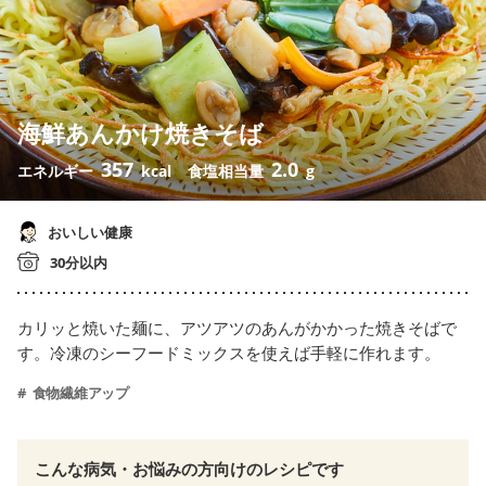
海鮮あんかけ焼きそば
357
2.0
エネルギー
kcal
食塩相当量
g
おいしい健康
30分以内
カリッと焼いた麺に、アツアツのあんがかかった焼きそばで
す。冷凍のシーフードミックスを使えば手軽に作れます。
食物繊維アップ
こんな病気・お悩みの方向けのレシピです