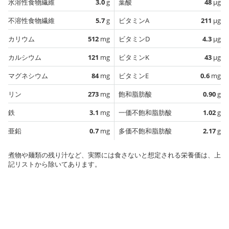
水溶性食物繊維
3.0
g
葉酸
48
µg
不溶性食物繊維
5.7
g
ビタミンA
211
µg
カリウム
512
mg
ビタミンD
4.3
µg
カルシウム
121
mg
ビタミンK
43
µg
マグネシウム
84
mg
ビタミンE
0.6
mg
リン
273
mg
飽和脂肪酸
0.90
g
鉄
3.1
mg
一価不飽和脂肪酸
1.02
g
亜鉛
0.7
mg
多価不飽和脂肪酸
2.17
g
煮物や麺類の残り汁など、実際には食さないと想定される栄養価は、上
記リストから除いてあります。