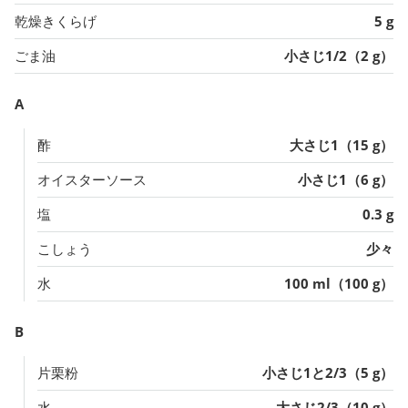
乾燥きくらげ
5 g
ごま油
小さじ1/2（2 g）
A
酢
大さじ1（15 g）
オイスターソース
小さじ1（6 g）
塩
0.3 g
こしょう
少々
水
100 ml（100 g）
B
片栗粉
小さじ1と2/3（5 g）
水
大さじ2/3（10 g）