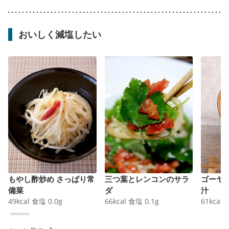
おいしく減塩したい
もやし酢炒め さっぱり常
三つ葉とレンコンのサラ
ゴーヤ
備菜
ダ
汁
49
kcal
食塩
0.0
g
66
kcal
食塩
0.1
g
61
kcal