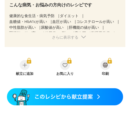
こんな病気・お悩みの方向けのレシピです
健康的な食生活・病気予防
ダイエット
血糖値・HbA1cが高い
血圧が高い
コレステロールが高い
中性脂肪が高い
尿酸値が高い
肝機能の値が高い
腎機能の値が高い
糖尿病（2型）
高血圧
脂質異常症
さらに表示する
高尿酸血症（痛風）
狭心症
心筋梗塞
心臓弁膜症
心不全
胆石症
慢性膵炎（移行期・寛解期）
非アルコール性脂肪肝
痔
慢性便秘症
過敏性腸症候群（IBS）
睡眠時無呼吸症候群
糖尿病性腎症（第１期）
糖尿病性腎症（第２期）
糖尿病性腎症（第３期）
CKD（ステージ１）
CKD（ステージ２）
献立に追加
乳がん（抗がん剤治療中）
お気に入り
印刷
乳がん（ホルモン療法中）
乳がん（放射線治療中）
乳がん治療を終えた方・経過観察中の方など
食欲がない
妊娠中(初期)
妊婦健診・体重増加が気になる（初期）
妊婦健診・血圧が気になる（初期）
妊婦健診・血糖値が気になる（初期）
妊娠高血圧(中期)
妊娠糖尿病(初期)
産後（母乳）
産後（混合栄養）
産後（ミルク）
骨折
骨粗しょう症
関節リウマチ
乾癬
フレイル（年齢に合わせた体作り）
低栄養予防
貧血対策
ニキビ・肌荒れ
妊活中
更年期