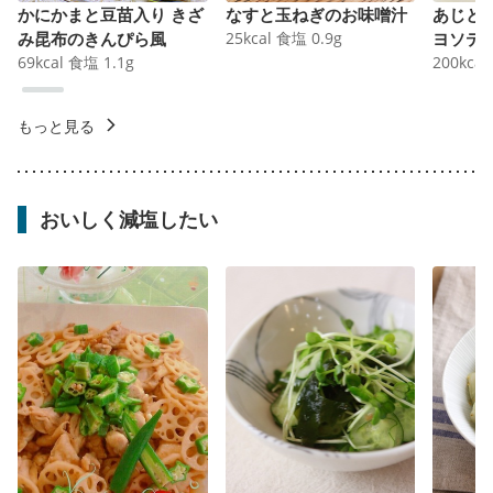
かにかまと豆苗入り きざ
なすと玉ねぎのお味噌汁
あじと
み昆布のきんぴら風
25
kcal
食塩
0.9
g
ヨソテ
69
kcal
食塩
1.1
g
200
kcal
もっと見る
おいしく減塩したい