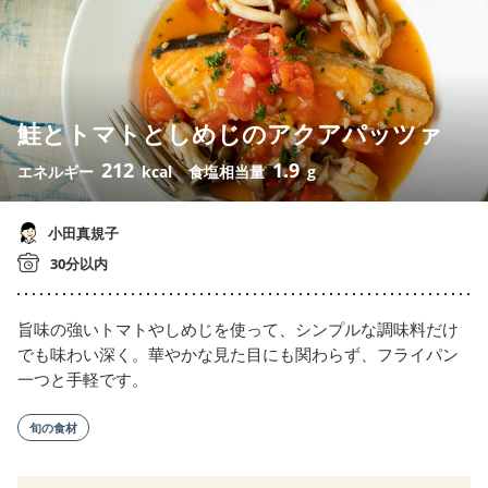
鮭とトマトとしめじのアクアパッツァ
212
1.9
エネルギー
kcal
食塩相当量
g
小田真規子
30分以内
旨味の強いトマトやしめじを使って、シンプルな調味料だけ
でも味わい深く。華やかな見た目にも関わらず、フライパン
一つと手軽です。
旬の食材