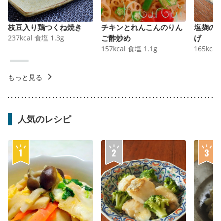
枝豆入り鶏つくね焼き
チキンとれんこんのりん
塩麹の
237
kcal
食塩
1.3
g
ご酢炒め
げ
157
kcal
食塩
1.1
g
165
kcal
もっと見る
人気のレシピ