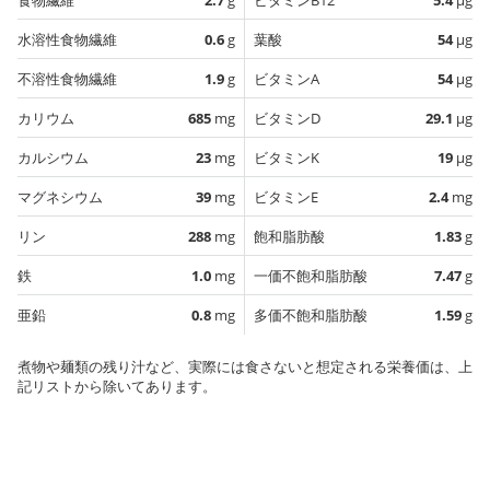
水溶性食物繊維
0.6
g
葉酸
54
µg
不溶性食物繊維
1.9
g
ビタミンA
54
µg
カリウム
685
mg
ビタミンD
29.1
µg
カルシウム
23
mg
ビタミンK
19
µg
マグネシウム
39
mg
ビタミンE
2.4
mg
リン
288
mg
飽和脂肪酸
1.83
g
鉄
1.0
mg
一価不飽和脂肪酸
7.47
g
亜鉛
0.8
mg
多価不飽和脂肪酸
1.59
g
煮物や麺類の残り汁など、実際には食さないと想定される栄養価は、上
記リストから除いてあります。