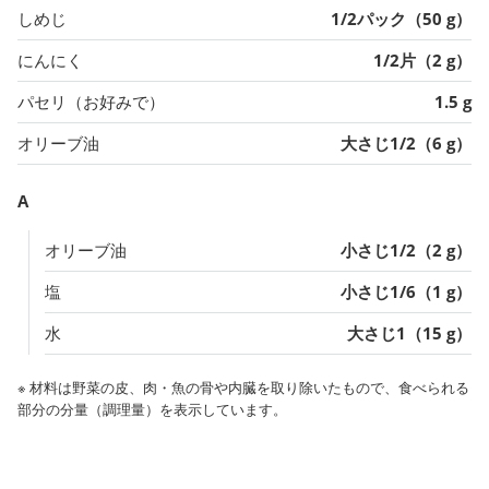
しめじ
1/2パック（50 g）
にんにく
1/2片（2 g）
パセリ（お好みで）
1.5 g
オリーブ油
大さじ1/2（6 g）
A
オリーブ油
小さじ1/2（2 g）
塩
小さじ1/6（1 g）
水
大さじ1（15 g）
※ 材料は野菜の皮、肉・魚の骨や内臓を取り除いたもので、食べられる
部分の分量（調理量）を表示しています。