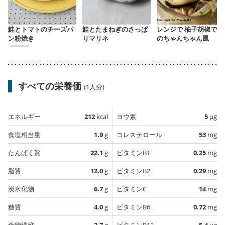
鮭とトマトのチーズパ
鮭とたまねぎのさっぱ
レンジで 柚子胡椒で鮭
ン粉焼き
りマリネ
のちゃんちゃん風
すべての栄養価
(1人分)
エネルギー
212
kcal
ヨウ素
5
µg
食塩相当量
1.9
g
コレステロール
53
mg
たんぱく質
22.1
g
ビタミンB1
0.25
mg
脂質
12.0
g
ビタミンB2
0.29
mg
炭水化物
6.7
g
ビタミンC
14
mg
糖質
4.0
g
ビタミンB6
0.72
mg
食物繊維
2.7
g
ビタミンB12
5.4
µg