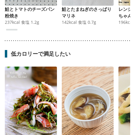
鮭とトマトのチーズパン
鮭とたまねぎのさっぱり
レンジ
粉焼き
マリネ
ちゃん
237
kcal
食塩
1.2
g
142
kcal
食塩
0.7
g
196
kcal
低カロリーで満足したい