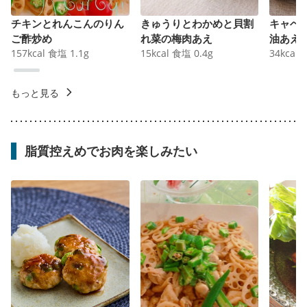
チキンとれんこんのりん
きゅうりとわかめと貝割
キャベ
ご酢炒め
れ菜の梅肉あえ
油あえ
157
kcal
食塩
1.1
g
15
kcal
食塩
0.4
g
34
kcal
もっと見る
脂質控えめでお肉を楽しみたい