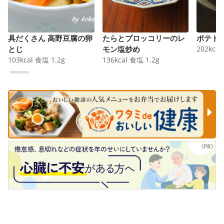
具だくさん 高野豆腐の卵
たらとブロッコリーのレ
ポテト
とじ
モン塩炒め
202
kcal
103
kcal
食塩
1.2
g
136
kcal
食塩
1.2
g