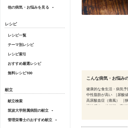
他の病気・お悩みを見る
レシピ
レシピ一覧
テーマ別レシピ
レシピ索引
おすすめ厳選レシピ
無料レシピ100
こんな病気・お悩み
健康的な食生活・病気予
献立
中性脂肪が高い
尿酸
高尿酸血症（痛風）
献立検索
慢性膵炎（移行期・寛解
筑波大学附属病院の献立
睡眠時無呼吸症候群
CKD（ステージ１）
C
管理栄養士のおすすめ献立
乳がん（ホルモン療法中