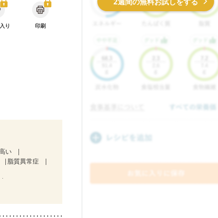
2週間の無料お試しをする
入り
印刷
が高い
脂質異常症
）
ど