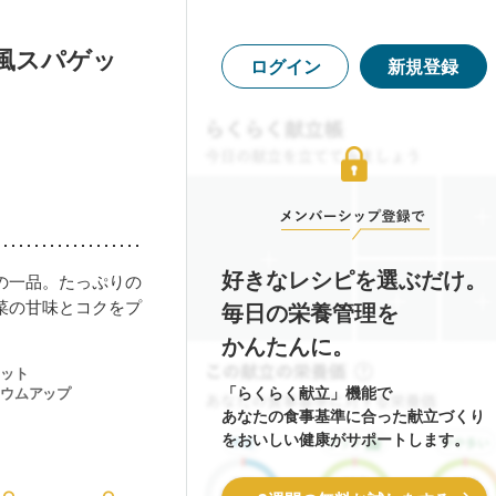
風スパゲッ
ログイン
新規登録
好きなレシピを選ぶだけ。
の一品。たっぷりの
菜の甘味とコクをプ
毎日の栄養管理を
かんたんに。
ット
「らくらく献立」機能で
ウムアップ
あなたの食事基準に合った献立づくり
をおいしい健康がサポートします。