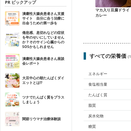
PR ピックアップ
マカ入り豆腐ドライ
潰瘍性大腸炎患者さん支援
カレー
サイト 自分に合う治療に
出会うための第一歩を
倦怠感、息切れなどの症状
を年のせいにしていません
か？そのサイン心臓からの
SOSかもしれません
すべての栄養価
(
潰瘍性大腸炎患者さん座談
会レポート
エネルギー
大豆中心の朝たんぱくダイ
エットとは!?
食塩相当量
たんぱく質
ツナでたんぱく質をプラス
しましょう
脂質
炭水化物
関節リウマチ治療体験談
糖質