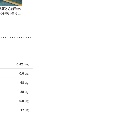
豆腐とさば缶の
夏野菜の彩りドライ
ゴーヤチャンプルー
冷や汁
ー冷や汁そうめ
カレー
どんぶり
0.42
mg
0.0
µg
68
µg
88
µg
0.0
µg
17
µg