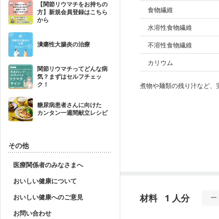
【関節リウマチをお持ちの
食物繊維
方】新規会員登録はこちら
から
水溶性食物繊維
潰瘍性大腸炎の治療
不溶性食物繊維
カリウム
関節リウマチってどんな病
気？まずはセルフチェッ
ク！
煮物や麺類の残り汁など、
糖尿病患者さんに向けた
カンタン一週間献立レシピ
その他
医療関係者のみなさまへ
おいしい健康について
材料
1 人分
おいしい健康へのご意見
お問い合わせ