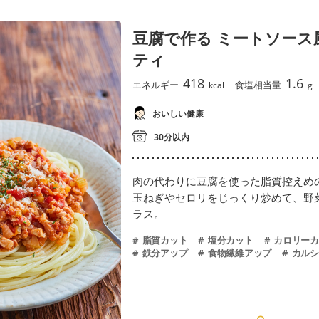
豆腐で作る ミートソース
ティ
418
1.6
エネルギー
食塩相当量
kcal
g
おいしい健康
30分以内
肉の代わりに豆腐を使った脂質控えめ
玉ねぎやセロリをじっくり炒めて、野
ラス。
脂質カット
塩分カット
カロリーカ
鉄分アップ
食物繊維アップ
カルシ