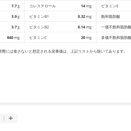
7.7
g
コレステロール
14
mg
ビタミンE
3.9
g
ビタミンB1
0.32
mg
飽和脂肪酸
3.7
g
ビタミンB2
0.14
mg
一価不飽和脂肪
840
mg
ビタミンC
20
mg
多価不飽和脂肪
実際には食さないと想定される栄養価は、上記リストから除いてあります。