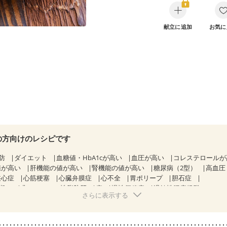
献立に追加
お気に
の方向けのレシピです
防
ダイエット
血糖値・HbA1cが高い
血圧が高い
コレステロール
値が高い
肝機能の値が高い
腎機能の値が高い
糖尿病（2型）
高血圧
狭心症
心筋梗塞
心臓弁膜症
心不全
胃ポリープ
胆石症
期）
非アルコール性脂肪肝
痔
慢性便秘症
過敏性腸症候群（IBS）
さらに表示する
糖尿病性腎症（第１期）
糖尿病性腎症（第２期）
糖尿病性腎症（第３期
KD（ステージ２）
CKD（ステージ３a）
乳がん（抗がん剤治療中）
）
乳がん（放射線治療中）
乳がん治療を終えた方・経過観察中の方な