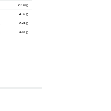
2.0
mg
4.32
g
酸
2.24
g
酸
3.36
g