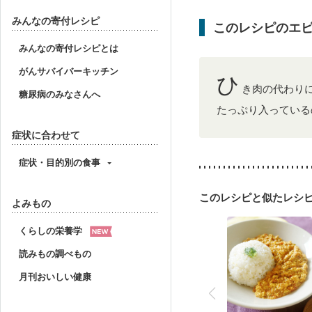
産後（母乳）
産後（
フレイル（年齢に合わせ
みんなの寄付レシピ
このレシピのエ
みんなの寄付レシピとは
がんサバイバーキッチン
ひ
き肉の代わり
糖尿病のみなさんへ
たっぷり入っている
症状に合わせて
症状・目的別の食事
このレシピと似たレシ
よみもの
くらしの栄養学
読みもの調べもの
月刊おいしい健康