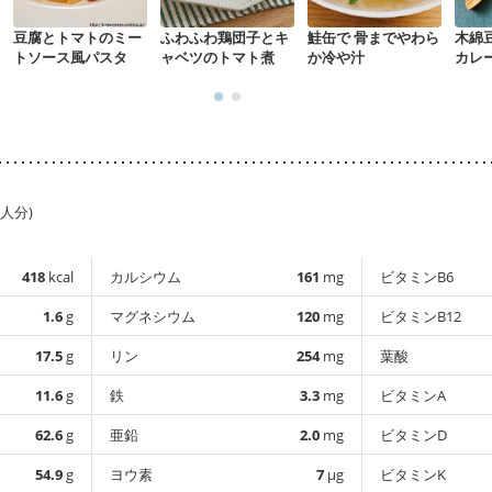
豆腐とトマトのミー
ふわふわ鶏団子とキ
鮭缶で 骨までやわら
木綿
トソース風パスタ
ャベツのトマト煮
か冷や汁
カレ
ん
1人分)
418
kcal
カルシウム
161
mg
ビタミンB6
1.6
g
マグネシウム
120
mg
ビタミンB12
17.5
g
リン
254
mg
葉酸
11.6
g
鉄
3.3
mg
ビタミンA
62.6
g
亜鉛
2.0
mg
ビタミンD
54.9
g
ヨウ素
7
µg
ビタミンK