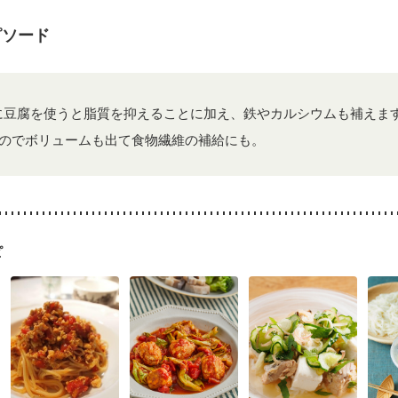
混合栄養）
産後（ミルク）
骨折
骨粗しょう症
関節リウマチ
乾癬
た体作り）
貧血対策
ニキビ・肌荒れ
妊活中
更年期
ピソード
に豆腐を使うと脂質を抑えることに加え、鉄やカルシウムも補えま
のでボリュームも出て食物繊維の補給にも。
ピ