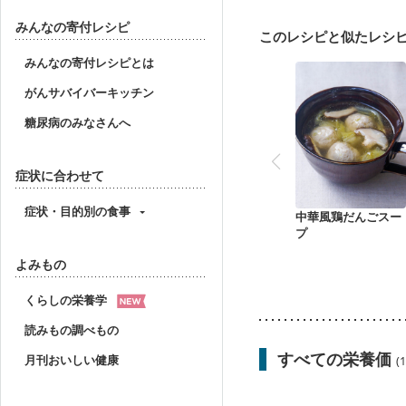
産後（ミルク）
骨折
貧血対策
ニキビ・肌
みんなの寄付レシピ
このレシピと似たレシ
みんなの寄付レシピとは
がんサバイバーキッチン
糖尿病のみなさんへ
症状に合わせて
症状・目的別の食事
中華風鶏だんごスー
プ
よみもの
くらしの栄養学
読みもの調べもの
すべての栄養価
月刊おいしい健康
(