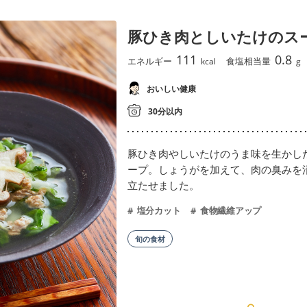
豚ひき肉としいたけのス
111
0.8
エネルギー
食塩相当量
kcal
g
おいしい健康
30分以内
豚ひき肉やしいたけのうま味を生かし
ープ。しょうがを加えて、肉の臭みを
立たせました。
塩分カット
食物繊維アップ
旬の食材