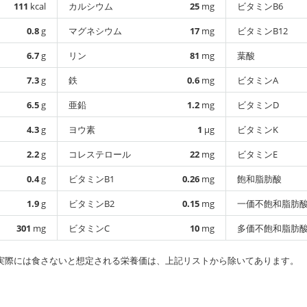
111
kcal
カルシウム
25
mg
ビタミンB6
0.8
g
マグネシウム
17
mg
ビタミンB12
6.7
g
リン
81
mg
葉酸
7.3
g
鉄
0.6
mg
ビタミンA
6.5
g
亜鉛
1.2
mg
ビタミンD
4.3
g
ヨウ素
1
µg
ビタミンK
2.2
g
コレステロール
22
mg
ビタミンE
0.4
g
ビタミンB1
0.26
mg
飽和脂肪酸
1.9
g
ビタミンB2
0.15
mg
一価不飽和脂肪
301
mg
ビタミンC
10
mg
多価不飽和脂肪
実際には食さないと想定される栄養価は、上記リストから除いてあります。