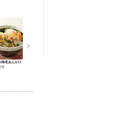
）
低栄養予防
ゆ海老あんかけ
ごま油香る 厚揚げと
電子レンジで作る 八
白菜としいた
ぶり
白菜のレンジ蒸し
宝菜
苔あえ