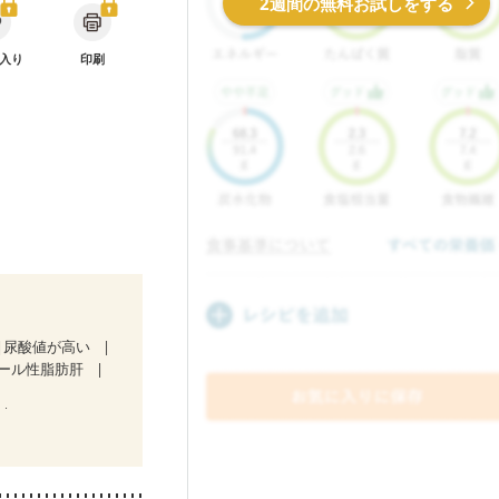
2週間の無料お試しをする
入り
印刷
尿酸値が高い
ール性脂肪肝
ど
食欲がない
後（混合栄養）