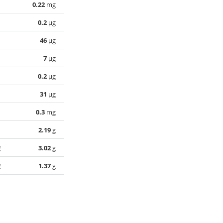
0.22
mg
0.2
µg
46
µg
7
µg
0.2
µg
31
µg
0.3
mg
2.19
g
酸
3.02
g
酸
1.37
g