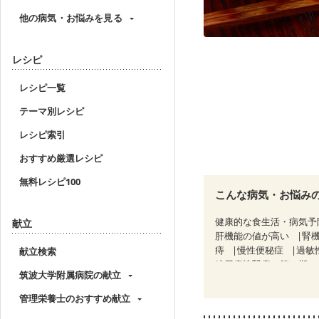
他の病気・お悩みを見る
レシピ
レシピ一覧
テーマ別レシピ
レシピ索引
おすすめ厳選レシピ
無料レシピ100
こんな病気・お悩み
健康的な食生活・病気予
献立
肝機能の値が高い
腎
痔
慢性便秘症
過敏
献立検索
糖尿病性腎症（第２期）
筑波大学附属病院の献立
乳がん（ホルモン療法中
妊娠中(初期)
妊婦健診
管理栄養士のおすすめ献立
妊婦健診・血糖値が気に