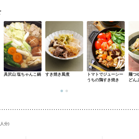
骨粗しょう症
関節リウマチ
乾癬
フレイル（年齢に合わせた体作り
荒れ
妊活中
更年期
ピ
具沢山 塩ちゃんこ鍋
すき焼き風煮
トマトでジューシー
麺つ
うちの鶏すき焼き
どん
1人分)