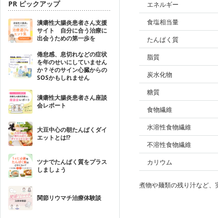
PR ピックアップ
エネルギー
食塩相当量
潰瘍性大腸炎患者さん支援
サイト 自分に合う治療に
出会うための第一歩を
たんぱく質
倦怠感、息切れなどの症状
脂質
を年のせいにしていません
か？そのサイン心臓からの
炭水化物
SOSかもしれません
糖質
潰瘍性大腸炎患者さん座談
会レポート
食物繊維
水溶性食物繊維
大豆中心の朝たんぱくダイ
エットとは!?
不溶性食物繊維
ツナでたんぱく質をプラス
カリウム
しましょう
煮物や麺類の残り汁など、
関節リウマチ治療体験談