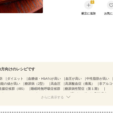
献立に追加
お気に
の方向けのレシピです
防
ダイエット
血糖値・HbA1cが高い
血圧が高い
中性脂肪が高い
機能の値が高い
糖尿病（2型）
高血圧
高尿酸血症（痛風）
非アルコ
性腸症候群（IBS）
睡眠時無呼吸症候群
糖尿病性腎症（第１期）
CKD（ステージ１）
CKD（ステージ２）
乳がん（抗がん剤治療中）
さらに表示する
）
乳がん（放射線治療中）
乳がん治療を終えた方・経過観察中の方な
・体重増加が気になる（初期）
妊婦健診・血圧が気になる（初期）
なる（初期）
妊娠高血圧(中期)
妊娠糖尿病(初期)
産後（母乳）
産