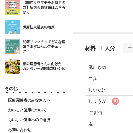
【関節リウマチをお持ちの
方】新規会員登録はこちら
から
潰瘍性大腸炎の治療
関節リウマチってどんな病
気？まずはセルフチェッ
材料
1 人分
ク！
糖尿病患者さんに向けた
豚ひき肉
カンタン一週間献立レシピ
白菜
その他
しいたけ
医療関係者のみなさまへ
しょうが
おいしい健康について
ごま油
おいしい健康へのご意見
塩
お問い合わせ