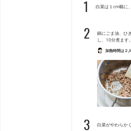
1
白菜は１cm幅に
2
鍋にごま油、ひ
し、10分煮ます
加熱時間は２
3
白菜がやわらか