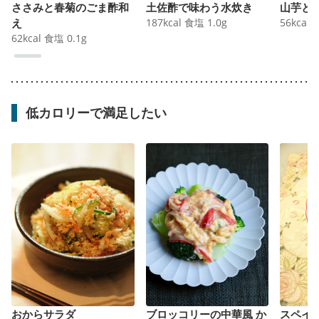
ささみと春菊のごま酢和
土佐酢で味わう水炊き
山芋と
え
187
kcal
食塩
1.0
g
56
kcal
62
kcal
食塩
0.1
g
低カロリーで満足したい
おからサラダ
ブロッコリーの中華風 か
スペイ