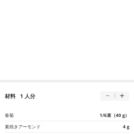
材料
1 人分
春菊
1/6束（40 g）
素焼きアーモンド
4 g