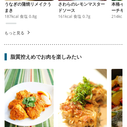
うなぎの蒲焼リメイクう
さわらのレモンマスター
本格イ
まき
ドソース
ーチキ
187
kcal
食塩
0.8
g
161
kcal
食塩
0.7
g
214
kcal
もっと見る
脂質控えめでお肉を楽しみたい