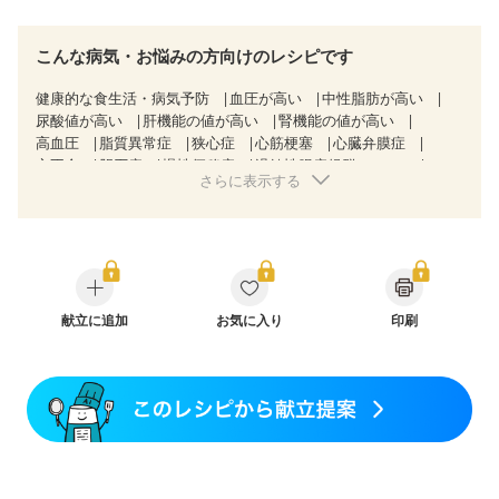
こんな病気・お悩みの方向けのレシピです
健康的な食生活・病気予防
血圧が高い
中性脂肪が高い
尿酸値が高い
肝機能の値が高い
腎機能の値が高い
高血圧
脂質異常症
狭心症
心筋梗塞
心臓弁膜症
心不全
胆石症
慢性便秘症
過敏性腸症候群（IBS）
さらに表示する
糖尿病性腎症（第３期）
CKD（ステージ１）
CKD（ステージ２）
CKD（ステージ３a）
CKD（ステージ３b）
透析
乳がん（抗がん剤治療中）
乳がん（ホルモン療法中）
乳がん（放射線治療中）
乳がん治療を終えた方・経過観察中の方など
味の感じ方が変わった
食欲がない
妊娠中(初期)
妊婦健診・体重増加が気になる（初期）
献立に追加
お気に入り
印刷
妊婦健診・血圧が気になる（初期）
妊婦健診・血糖値が気になる（初期）
妊娠高血圧(中期)
妊娠糖尿病(初期)
産後（母乳）
産後（混合栄養）
産後（ミルク）
骨折
骨粗しょう症
関節リウマチ
フレイル（年齢に合わせた体作り）
低栄養予防
貧血対策
ニキビ・肌荒れ
妊活中
更年期