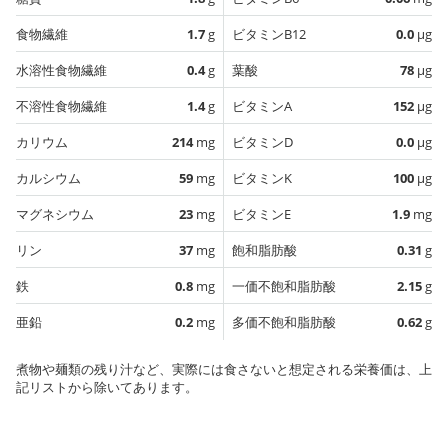
食物繊維
1.7
g
ビタミンB12
0.0
µg
水溶性食物繊維
0.4
g
葉酸
78
µg
不溶性食物繊維
1.4
g
ビタミンA
152
µg
カリウム
214
mg
ビタミンD
0.0
µg
カルシウム
59
mg
ビタミンK
100
µg
マグネシウム
23
mg
ビタミンE
1.9
mg
リン
37
mg
飽和脂肪酸
0.31
g
鉄
0.8
mg
一価不飽和脂肪酸
2.15
g
亜鉛
0.2
mg
多価不飽和脂肪酸
0.62
g
煮物や麺類の残り汁など、実際には食さないと想定される栄養価は、上
記リストから除いてあります。