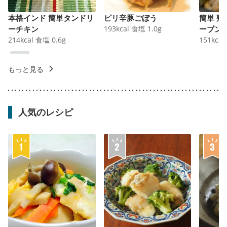
本格インド 簡単タンドリ
ピリ辛豚ごぼう
簡単 
ーチキン
193
kcal
食塩
1.0
g
ーブン
214
kcal
食塩
0.6
g
151
kcal
もっと見る
人気のレシピ