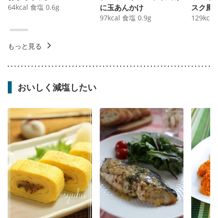
64
kcal
食塩
0.6
g
に玉あんかけ
スク風
97
kcal
食塩
0.9
g
129
kcal
もっと見る
おいしく減塩したい