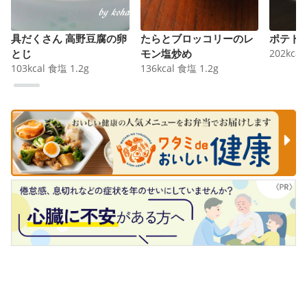
具だくさん 高野豆腐の卵
たらとブロッコリーのレ
ポテト
とじ
モン塩炒め
202
kcal
103
kcal
食塩
1.2
g
136
kcal
食塩
1.2
g