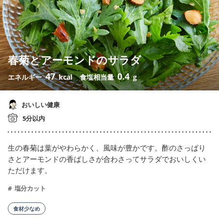
春菊とアーモンドのサラダ
47
0.4
エネルギー
kcal
食塩相当量
g
おいしい健康
5分以内
生の春菊は葉がやわらかく、風味が豊かです。酢のさっぱり
さとアーモンドの香ばしさが合わさってサラダでおいしくい
ただけます。
塩分カット
食材少なめ