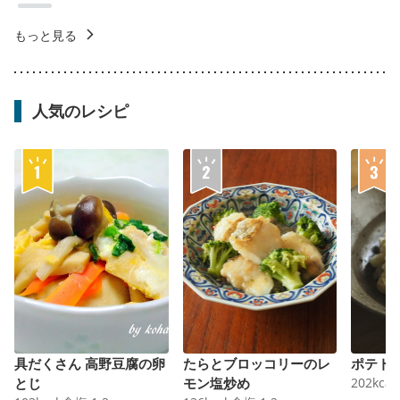
もっと見る
人気のレシピ
具だくさん 高野豆腐の卵
たらとブロッコリーのレ
ポテト
とじ
モン塩炒め
202
kcal