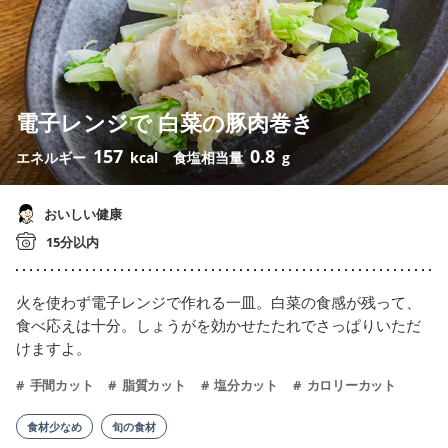
電子レンジで 白菜の豚肉巻き
157
0.8
エネルギー
kcal
食塩相当量
g
おいしい健康
15分以内
火を使わず電子レンジで作れる一皿。白菜の食感が残って、
食べ応えは十分。しょうがを効かせたたれでさっぱりいただ
けますよ。
手間カット
脂質カット
塩分カット
カロリーカット
食材少なめ
旬の食材