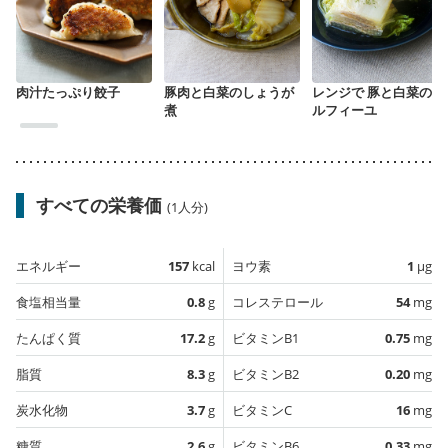
肉汁たっぷり餃子
豚肉と白菜のしょうが
レンジで 豚と白菜のミ
煮
ルフィーユ
すべての栄養価
(1人分)
エネルギー
157
kcal
ヨウ素
1
µg
食塩相当量
0.8
g
コレステロール
54
mg
たんぱく質
17.2
g
ビタミンB1
0.75
mg
脂質
8.3
g
ビタミンB2
0.20
mg
炭水化物
3.7
g
ビタミンC
16
mg
糖質
2.6
g
ビタミンB6
0.33
mg