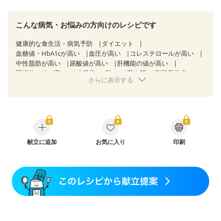
こんな病気・お悩みの方向けのレシピです
健康的な食生活・病気予防
ダイエット
血糖値・HbA1cが高い
血圧が高い
コレステロールが高い
中性脂肪が高い
尿酸値が高い
肝機能の値が高い
腎機能の値が高い
糖尿病（2型）
高血圧
脂質異常症
さらに表示する
高尿酸血症（痛風）
狭心症
心筋梗塞
心臓弁膜症
心不全
胃ポリープ
逆流性食道炎
胆石症
慢性膵炎（移行期・寛解期）
痔
慢性便秘症
過敏性腸症候群（IBS）
糖尿病性腎症（第１期）
糖尿病性腎症（第２期）
糖尿病性腎症（第３期）
CKD（ステージ１）
CKD（ステージ２）
CKD（ステージ３a）
献立に追加
CKD（ステージ３b）
お気に入り
印刷
乳がん（抗がん剤治療中）
乳がん（ホルモン療法中）
乳がん（放射線治療中）
乳がん治療を終えた方・経過観察中の方など
妊娠中(初期)
妊婦健診・体重増加が気になる（初期）
妊婦健診・血圧が気になる（初期）
妊婦健診・血糖値が気になる（初期）
妊娠高血圧(中期)
妊娠糖尿病(初期)
産後（母乳）
産後（混合栄養）