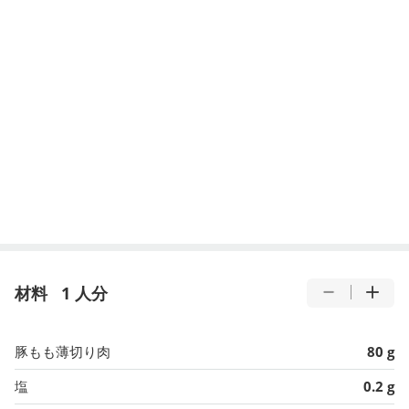
材料
1 人分
豚もも薄切り肉
80 g
塩
0.2 g