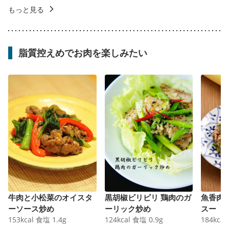
もっと見る
脂質控えめでお肉を楽しみたい
牛肉と小松菜のオイスタ
黒胡椒ビリビリ 鶏肉のガ
魚香肉
ーソース炒め
ーリック炒め
スー
153
kcal
食塩
1.4
g
124
kcal
食塩
0.9
g
184
kcal