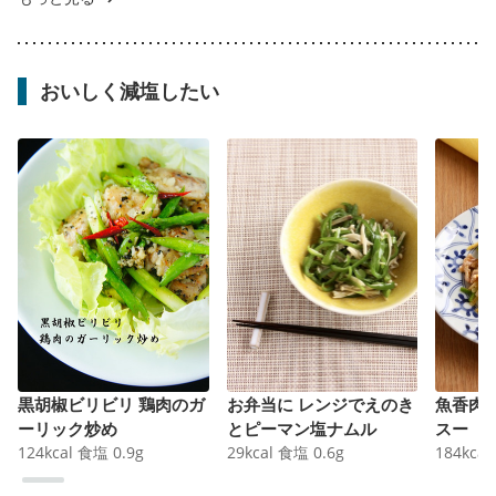
おいしく減塩したい
黒胡椒ビリビリ 鶏肉のガ
お弁当に レンジでえのき
魚香肉
ーリック炒め
とピーマン塩ナムル
スー
124
kcal
食塩
0.9
g
29
kcal
食塩
0.6
g
184
kcal