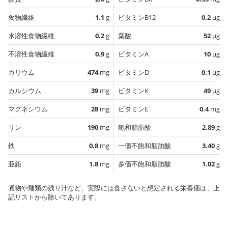
食物繊維
1.1
g
ビタミンB12
0.2
µg
水溶性食物繊維
0.2
g
葉酸
52
µg
不溶性食物繊維
0.9
g
ビタミンA
10
µg
カリウム
474
mg
ビタミンD
0.1
µg
カルシウム
39
mg
ビタミンK
49
µg
マグネシウム
28
mg
ビタミンE
0.4
mg
リン
190
mg
飽和脂肪酸
2.89
g
鉄
0.8
mg
一価不飽和脂肪酸
3.40
g
亜鉛
1.8
mg
多価不飽和脂肪酸
1.02
g
煮物や麺類の残り汁など、実際には食さないと想定される栄養価は、上
記リストから除いてあります。