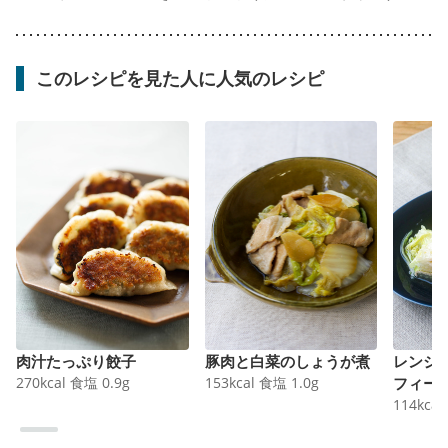
このレシピを見た人に人気のレシピ
肉汁たっぷり餃子
豚肉と白菜のしょうが煮
レンジ
270
kcal
食塩
0.9
g
153
kcal
食塩
1.0
g
フィー
114
kcal