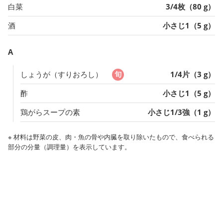
白菜
3/4枚（80 g）
酒
小さじ1（5 g）
A
しょうが（すりおろし）
1/4片（3 g）
酢
小さじ1（5 g）
鶏がらスープの素
小さじ1/3強（1 g）
※ 材料は野菜の皮、肉・魚の骨や内臓を取り除いたもので、食べられる
部分の分量（調理量）を表示しています。