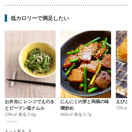
低カロリーで満足したい
お弁当に レンジでえのき
にんにくの芽と蒟蒻の味
えびと
とピーマン塩ナムル
噌炒め
72
kcal
29
kcal
食塩
0.6
g
46
kcal
食塩
0.7
g
もっと見る