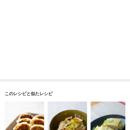
産後（ミルク）
骨折
関節リウマチ
乾癬
フレイル（年齢に合わせた体作り）
貧血対策
ニキビ・肌荒れ
妊活中
更年期
このレシピと似たレシピ