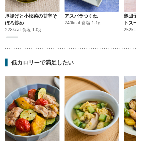
厚揚げと小松菜の甘辛そ
アスパラつくね
鶏団子
ぼろ炒め
240
kcal
食塩
1.1
g
トスー
228
kcal
食塩
1.0
g
252
kcal
低カロリーで満足したい