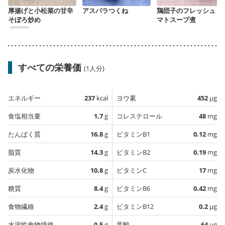
厚揚げと小松菜の甘辛
アスパラつくね
鶏団子のフレッシュト
そぼろ炒め
マトスープ煮
すべての栄養価
(1人分)
エネルギー
237
kcal
ヨウ素
452
µg
食塩相当量
1.7
g
コレステロール
48
mg
たんぱく質
16.8
g
ビタミンB1
0.12
mg
脂質
14.3
g
ビタミンB2
0.19
mg
炭水化物
10.8
g
ビタミンC
17
mg
糖質
8.4
g
ビタミンB6
0.42
mg
食物繊維
2.4
g
ビタミンB12
0.2
µg
水溶性食物繊維
0.5
g
葉酸
64
µg