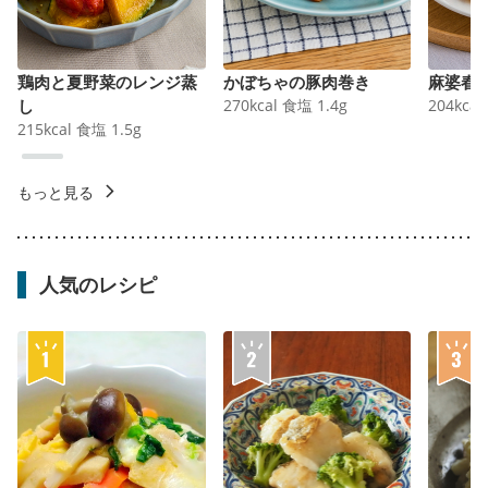
鶏肉と夏野菜のレンジ蒸
かぼちゃの豚肉巻き
麻婆春
し
270
kcal
食塩
1.4
g
204
kcal
215
kcal
食塩
1.5
g
もっと見る
人気のレシピ