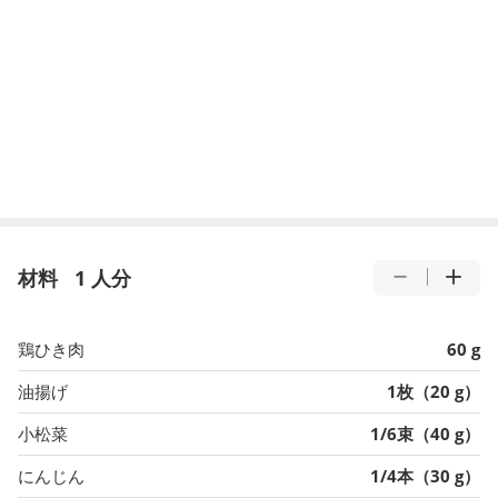
材料
1 人分
鶏ひき肉
60 g
油揚げ
1枚（20 g）
小松菜
1/6束（40 g）
にんじん
1/4本（30 g）