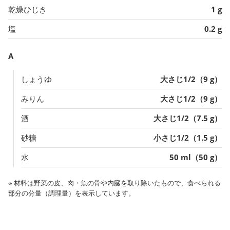
乾燥ひじき
1 g
塩
0.2 g
A
しょうゆ
大さじ1/2（9 g）
みりん
大さじ1/2（9 g）
酒
大さじ1/2（7.5 g）
砂糖
小さじ1/2（1.5 g）
水
50 ml（50 g）
※ 材料は野菜の皮、肉・魚の骨や内臓を取り除いたもので、食べられる
部分の分量（調理量）を表示しています。