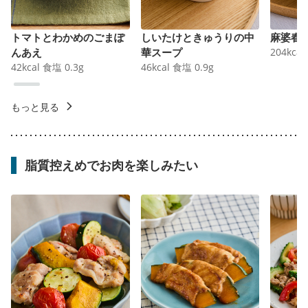
トマトとわかめのごまぽ
しいたけときゅうりの中
麻婆春
んあえ
華スープ
204
kcal
42
kcal
食塩
0.3
g
46
kcal
食塩
0.9
g
もっと見る
脂質控えめでお肉を楽しみたい