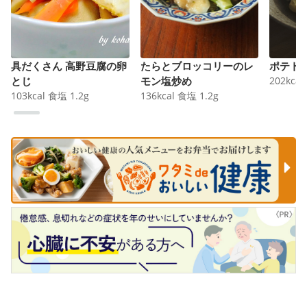
具だくさん 高野豆腐の卵
たらとブロッコリーのレ
ポテト
とじ
モン塩炒め
202
kcal
103
kcal
食塩
1.2
g
136
kcal
食塩
1.2
g