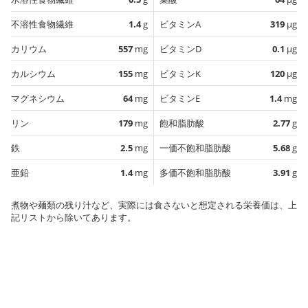
不溶性食物繊維
1.4
g
ビタミンA
319
µg
カリウム
557
mg
ビタミンD
0.1
µg
カルシウム
155
mg
ビタミンK
120
µg
マグネシウム
64
mg
ビタミンE
1.4
mg
リン
179
mg
飽和脂肪酸
2.77
g
鉄
2.5
mg
一価不飽和脂肪酸
5.68
g
亜鉛
1.4
mg
多価不飽和脂肪酸
3.91
g
煮物や麺類の残り汁など、実際には食さないと想定される栄養価は、上
記リストから除いてあります。