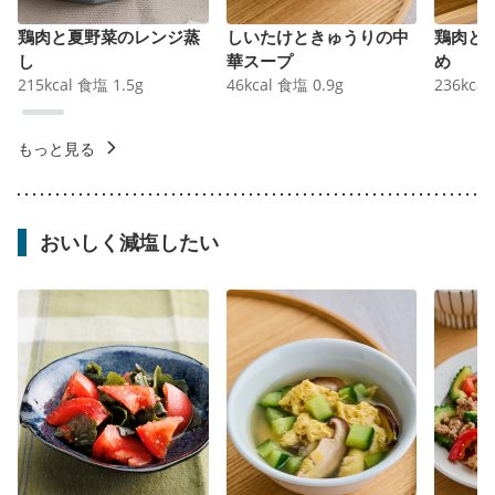
鶏肉と夏野菜のレンジ蒸
しいたけときゅうりの中
鶏肉と
し
華スープ
め
215
kcal
食塩
1.5
g
46
kcal
食塩
0.9
g
236
kcal
もっと見る
おいしく減塩したい