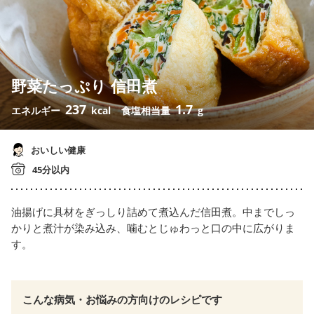
野菜たっぷり 信田煮
237
1.7
エネルギー
kcal
食塩相当量
g
おいしい健康
45分以内
油揚げに具材をぎっしり詰めて煮込んだ信田煮。中までしっ
かりと煮汁が染み込み、噛むとじゅわっと口の中に広がりま
す。
こんな病気・お悩みの方向けのレシピです