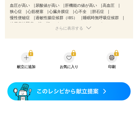
血圧が高い
尿酸値が高い
肝機能の値が高い
高血圧
狭心症
心筋梗塞
心臓弁膜症
心不全
胆石症
慢性便秘症
過敏性腸症候群（IBS）
睡眠時無呼吸症候群
糖尿病性腎症（第３期）
CKD（ステージ３a）
さらに表示する
乳がん（抗がん剤治療中）
乳がん（ホルモン療法中）
乳がん（放射線治療中）
乳がん治療を終えた方・経過観察中の方など
飲み込みにくい
食欲がない
産後（母乳）
産後（混合栄養）
産後（ミルク）
骨折
骨粗しょう症
関節リウマチ
乾癬
フレイル（年齢に合わせた体作り）
低栄養予防
献立に追加
貧血対策
ニキビ・肌荒れ
お気に入り
妊活中
印刷
更年期